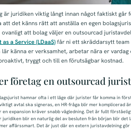
 är juridiken viktig långt innan något faktiskt går
 att det känns rätt att anställa en egen bolagsjuris
e ovanligt att bolag väljer en outsourcad juristavd
 as a Service (LDaaS)
får ni ett skräddarsytt team
m lär känna er verksamhet, arbetar nära er vardag 
roaktivt, tryggt och till en förutsägbar kostnad.
jer företag en outsourcad juri
agsjurist hamnar ofta i ett läge där jurister får komma in för
 viktigt avtal ska signeras, en HR-fråga blir mer komplicerad än
 en expansion kräver snabb vägledning. Det är fullt förståeligt
r juridiken blir en naturlig del av besluten från början blir det 
mer affärssmart. Det är just där en extern juristavdelning gör 