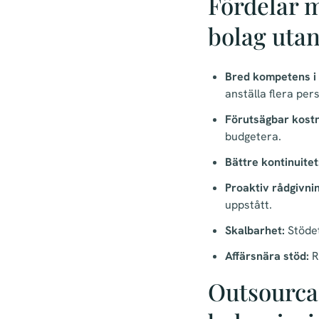
Fördelar m
bolag utan
Bred kompetens i 
anställa flera per
Förutsägbar kost
budgetera.
Bättre kontinuitet
Proaktiv rådgivnin
uppstått.
Skalbarhet:
Stödet
Affärsnära stöd:
R
Outsourca 