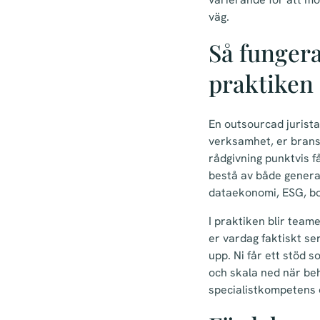
väg.
Så fungera
praktiken
En outsourcad jurista
verksamhet, er bransch
rådgivning punktvis f
bestå av både general
dataekonomi, ESG, bo
I praktiken blir team
er vardag faktiskt ser
upp. Ni får ett stöd 
och skala ned när beh
specialistkompetens o