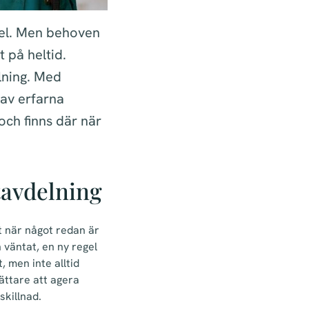
 fel. Men behoven
t på heltid.
elning. Med
 av erfarna
och finns där när
stavdelning
st när något redan är
 väntat, en ny regel
, men inte alltid
lättare att agera
skillnad.