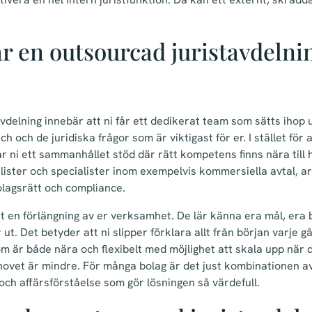
r en outsourcad juristavdelnin
vdelning innebär att ni får ett dedikerat team som sätts ihop u
 och de juridiska frågor som är viktigast för er. I stället för a
år ni ett sammanhållet stöd där rätt kompetens finns nära till
ister och specialister inom exempelvis kommersiella avtal, a
lagsrätt och compliance.
et en förlängning av er verksamhet. De lär känna era mål, era
 ut. Det betyder att ni slipper förklara allt från början varje 
som är både nära och flexibelt med möjlighet att skala upp när
ovet är mindre. För många bolag är det just kombinationen av
ch affärsförståelse som gör lösningen så värdefull.