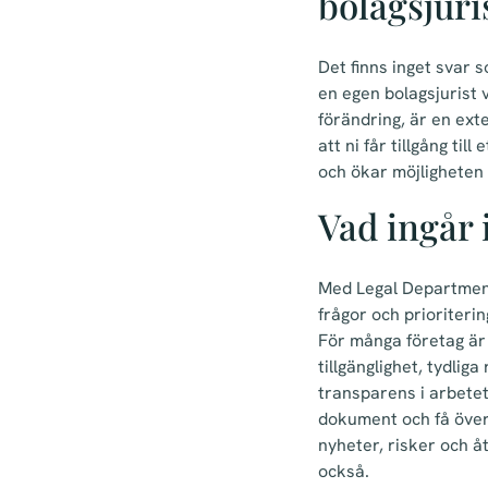
bolagsjuris
Det finns inget svar s
en egen bolagsjurist 
förändring, är en ext
att ni får tillgång ti
och ökar möjligheten 
Vad ingår 
Med Legal Department
frågor och prioriteri
För många företag är
tillgänglighet, tydli
transparens i arbetet
dokument och få över
nyheter, risker och åt
också.