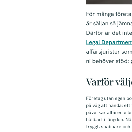
För många företag
är sällan så jämna
Därför är det int
Legal Department
affärsjurister so
ni behöver stöd: p
Varför väl
Företag utan egen bol
på väg att hända: ett
påverkar affären eller
hållbart i längden. Nä
tryggt, snabbare och 