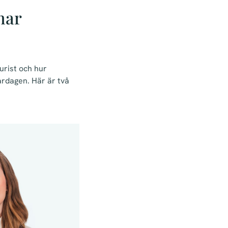
har
urist och hur
ardagen. Här är två