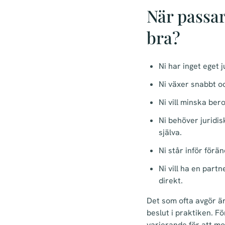
När passar
bra?
Ni har inget eget
Ni växer snabbt oc
Ni vill minska ber
Ni behöver juridis
själva.
Ni står inför förä
Ni vill ha en par
direkt.
Det som ofta avgör är 
beslut i praktiken. Fö
varierande för att mo