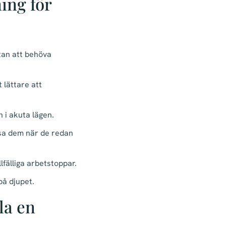
ing för
utan att behöva
 lättare att
n i akuta lägen.
ösa dem när de redan
lfälliga arbetstoppar.
å djupet.
la en