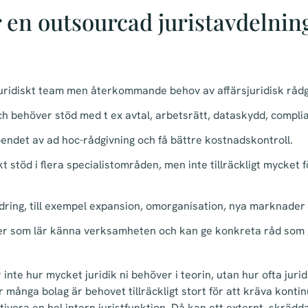
 en outsourcad juristavdelning
 juridiskt team men återkommande behov av affärsjuridisk rådg
h behöver stöd med t ex avtal, arbetsrätt, dataskydd, complia
oendet av ad hoc-rådgivning och få bättre kostnadskontroll.
kt stöd i flera specialistområden, men inte tillräckligt mycket 
ndring, till exempel expansion, omorganisation, nya marknader e
tner som lär känna verksamheten och kan ge konkreta råd som
inte hur mycket juridik ni behöver i teorin, utan hur ofta juri
r många bolag är behovet tillräckligt stort för att kräva kontin
tivera en hel intern juristfunktion. Då kan ett externt, skrädd