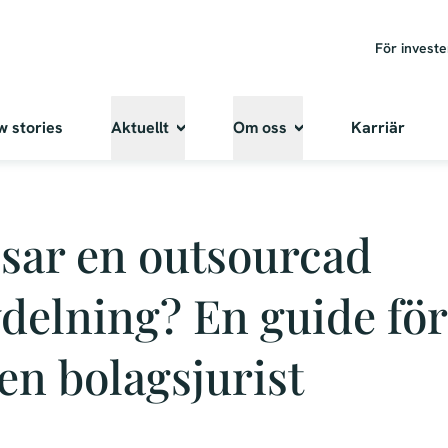
För invest
w stories
Aktuellt
Om oss
Karriär
sar en outsourcad
vdelning? En guide för
en bolagsjurist