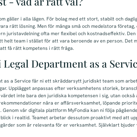
t - vad är rätt val?
om gäller i alla lägen. För bolag med ett stort, stabilt och dagli
vara rätt lösning. Men för många små och medelstora företag, e
ern juristavdelning ofta mer flexibel och kostnadseffektiv. Den
ll ett helt team i stället för att vara beroende av en person. De
att få rätt kompetens i rätt fråga.
i Legal Department as a Servi
 as a Service får ni ett skräddarsytt juridiskt team som arb
ngar. Upplägget anpassas efter verksamhetens storlek, bransc
 värdet inte bara den juridiska kompetensen i sig, utan också
ga rekommendationer nära er affärsverksamhet, löpande priorite
. Genom vår digitala plattform MyFondia kan ni följa pågående
blick i realtid. Teamet arbetar dessutom proaktivt med att
gärder som är relevanta för er verksamhet. Självklart bjuder vi