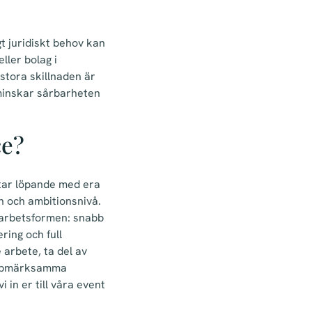
gt juridiskt behov kan
ller bolag i
 stora skillnaden är
t minskar sårbarheten
ce?
etar löpande med era
h och ambitionsnivå.
 arbetsformen: snabb
ring och full
 arbete, ta del av
 uppmärksamma
 in er till våra event