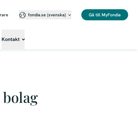
erare
Gå till MyFondia
fondia.se (svenska)⁠
Kontakt
 bolag