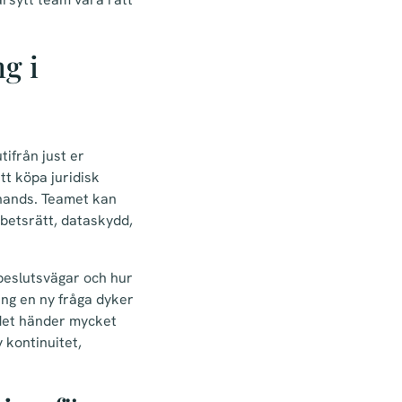
g i
tifrån just er
tt köpa juridisk
 hands. Teamet kan
rbetsrätt, dataskydd,
 beslutsvägar och hur
gång en ny fråga dyker
 det händer mycket
 kontinuitet,