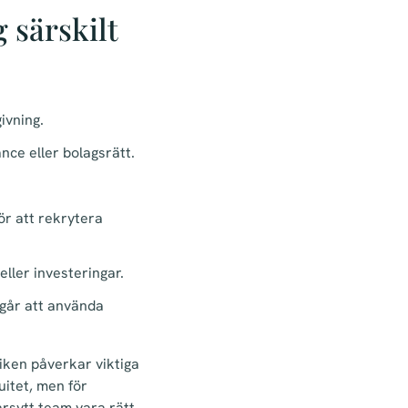
 särskilt
ivning.
nce eller bolagsrätt.
för att rekrytera
ller investeringar.
 går att använda
diken påverkar viktiga
uitet, men för
arsytt team vara rätt