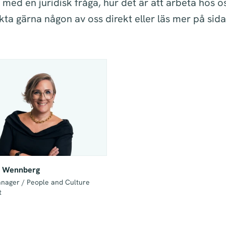
 med en juridisk fråga, hur det är att arbeta hos os
ta gärna någon av oss direkt eller läs mer på sid
a Wennberg
anager / People and Culture 
t