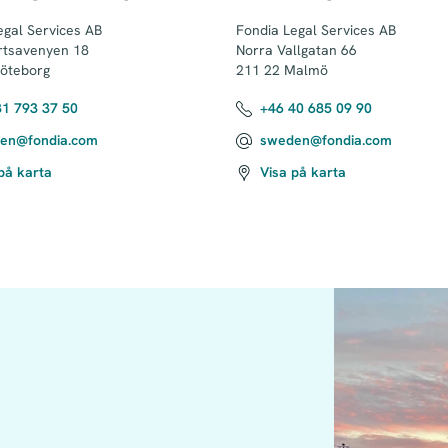
gal Services AB

Fondia Legal Services AB 

tsavenyen 18

Norra Vallgatan 66

öteborg
211 22 Malmö
31 793 37 50
+46 40 685 09 90
en@fondia.com
sweden@fondia.com
på karta
Visa på karta