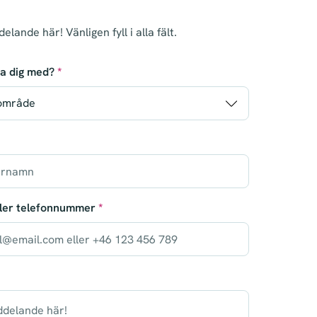
elande här! Vänligen fyll i alla fält.
pa dig med?
*
ller telefonnummer
*