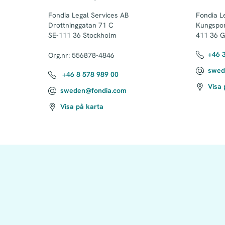
Fondia Legal Services AB

Fondia Le
Drottninggatan 71 C

Kungspor
SE-111 36 Stockholm

411 36 G
+46 
Org.nr: 556878-4846 
swed
+46 8 578 989 00
Visa 
sweden@fondia.com
Visa på karta