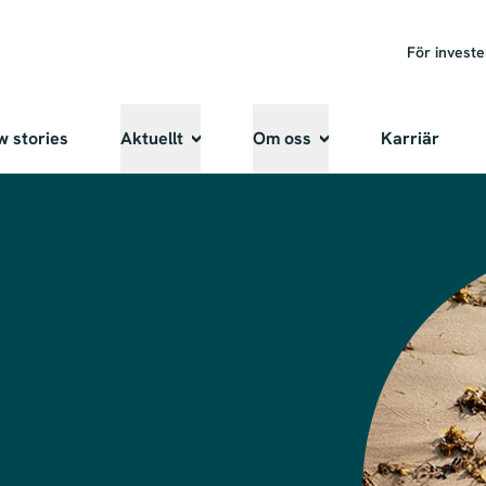
För invest
w stories
Aktuellt
Om oss
Karriär