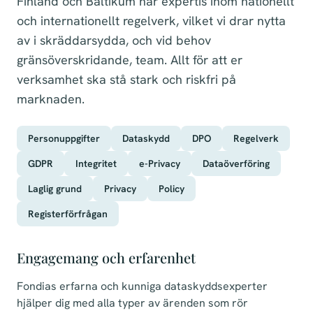
Finland och Baltikum har expertis inom nationellt
och internationellt regelverk, vilket vi drar nytta
av i skräddarsydda, och vid behov
gränsöverskridande, team. Allt för att er
verksamhet ska stå stark och riskfri på
marknaden.
Personuppgifter
Dataskydd
DPO
Regelverk
GDPR
Integritet
e-Privacy
Dataöverföring
Laglig grund
Privacy
Policy
Registerförfrågan
Engagemang och erfarenhet
Fondias erfarna och kunniga dataskyddsexperter
hjälper dig med alla typer av ärenden som rör