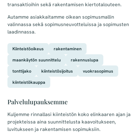
transaktioihin sekä rakentamisen kiertotalouteen.
Autamme asiakkaitamme oikean sopimusmallin
valinnassa sekä sopimusneuvotteluissa ja sopimusten
laadinnassa.
Kiinteistöoikeus
rakentaminen
maankäytön suunnittelu
rakennuslupa
tonttijako
kiinteistösijoitus
vuokrasopimus
kiinteistökauppa
Palvelulupauksemme
Kuljemme rinnallasi kiinteistön koko elinkaaren ajan ja
projekteissa aina suunnittelusta kaavoitukseen,
luvitukseen ja rakentamisen sopimuksiin.