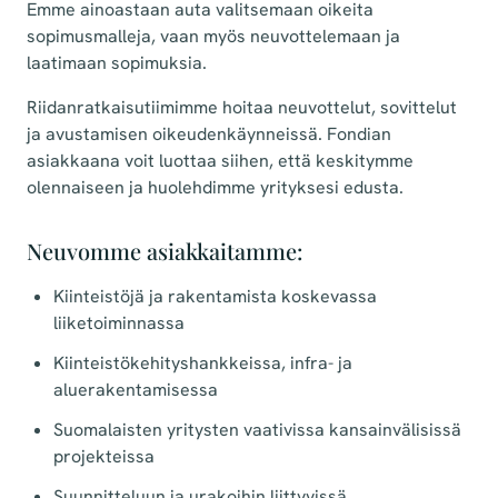
Emme ainoastaan auta valitsemaan oikeita
sopimusmalleja, vaan myös neuvottelemaan ja
laatimaan sopimuksia.
Riidanratkaisutiimimme hoitaa neuvottelut, sovittelut
ja avustamisen oikeudenkäynneissä. Fondian
asiakkaana voit luottaa siihen, että keskitymme
olennaiseen ja huolehdimme yrityksesi edusta.
Neuvomme asiakkaitamme:
Kiinteistöjä ja rakentamista koskevassa
liiketoiminnassa
Kiinteistökehityshankkeissa, infra- ja
aluerakentamisessa
Suomalaisten yritysten vaativissa kansainvälisissä
projekteissa
Suunnitteluun ja urakoihin liittyvissä