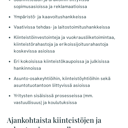
sopimusasioissa ja reklamaatioissa
Ympäristö- ja kaavoitushankkeissa
Vaativissa tehdas- ja laitostoimitushankkeissa
Kiinteistöinvestointeja ja vuokrausliiketoimintaa,
kiinteistörahastoja ja erikoissijoitusrahastoja
koskevissa asioissa
Eri kokoisissa kiinteistökaupoissa ja julkisissa
hankinnoissa
Asunto-osakeyhtiöihin, kiinteistöyhtiöihin sekä
asuntotuotantoon liittyvissä asioissa
Yritysten sisäisissä prosesseissa (mm.
vastuullisuus) ja koulutuksissa
Ajankohtaista kiinteistöjen ja