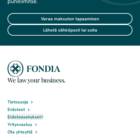
puhelimitse.
Varaa maksuton tapaaminen
Lähetä sähköposti tai soita
We law your business.
Tietosuoja
Evästeet
Evästeasetukset
Yritysvastuu
Ota yhteyttä