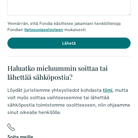
Ymmärrän, että Fondia käsittelee jakamiani henkilötietoja
Fondian
tietosuojaselosteen
mukaisesti.
Lähetä
Haluatko mieluummin soittaa tai
lähettää sähköpostia?
Löydät juristiemme yhteystiedot kohdasta
tiimi
, mutta
voit myös soittaa vaihteeseemme tai lähettää
sähköpostia toimistomme osoitteeseen, niin ohjaamme
sinut oikealle henkilölle.
Soita meille