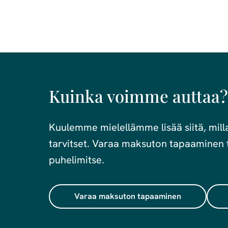
Kuinka voimme auttaa?
Kuulemme mielellämme lisää siitä, millai
tarvitset. Varaa maksuton tapaaminen t
puhelimitse.
Varaa maksuton tapaaminen