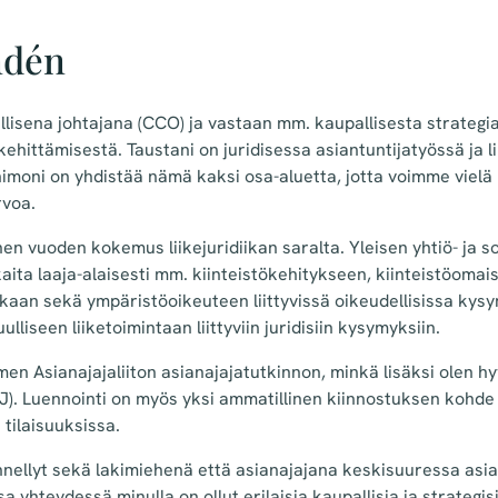
ndén
lisena johtajana (CCO) ja vastaan mm. kaupallisesta strategi
ittämisestä. Taustani on juridisessa asiantuntijatyössä ja l
himoni on yhdistää nämä kaksi osa-aluetta, jotta voimme viel
rvoa.
en vuoden kokemus liikejuridiikan saralta. Yleisen yhtiö- ja s
aita laaja-alaisesti mm. kiinteistökehitykseen, kiinteistöomai
kaan sekä ympäristöoikeuteen liittyvissä oikeudellisissa kysy
ulliseen liiketoimintaan liittyviin juridisiin kysymyksiin.
en Asianajajaliiton asianajajatutkinnon, minkä lisäksi olen hy
J). Luennointi on myös yksi ammatillinen kiinnostuksen kohde 
a tilaisuuksissa.
nellyt sekä lakimiehenä että asianajajana keskisuuressa asi
a yhteydessä minulla on ollut erilaisia kaupallisia ja strategi