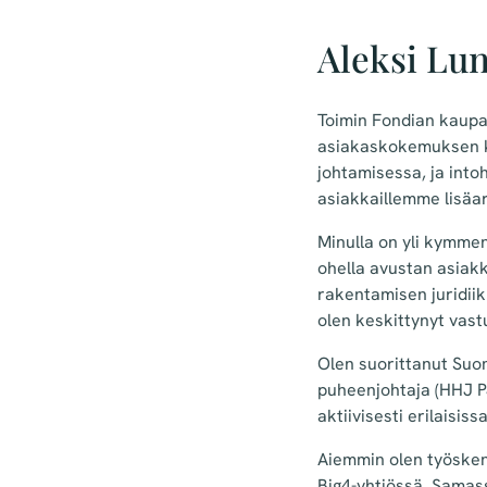
Aleksi Lu
Toimin Fondian kaupal
asiakaskokemuksen keh
johtamisessa, ja into
asiakkaillemme lisäa
Minulla on yli kymmen
ohella avustan asiakk
rakentamisen juridiik
olen keskittynyt vastu
Olen suorittanut Suom
puheenjohtaja (HHJ P
aktiivisesti erilaisiss
Aiemmin olen työsken
Big4-yhtiössä. Samass