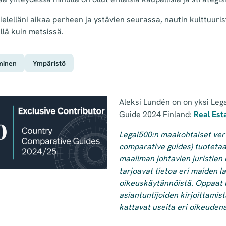
ielelläni aikaa perheen ja ystävien seurassa, nautin kulttuuris
llä kuin metsissä.
aminen
Ympäristö
Aleksi Lundén on
on yksi Leg
Guide 2024 Finland:
Real Est
Legal500:n maakohtaiset ver
comparative guides) tuotetaa
maailman johtavien juristien
tarjoavat tietoa eri maiden l
oikeuskäytännöistä. Oppaat 
asiantuntijoiden kirjoittamist
kattavat useita eri oikeuden