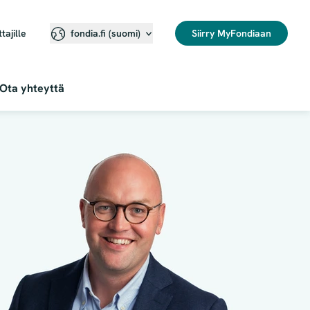
ttajille
Siirry MyFondiaan
fondia.fi (suomi)
Ota yhteyttä