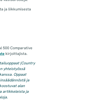
ta ja liikkumisesta
al 500 Comparative
ate
kirjoittajista.
tailuoppaat (Country
n yhteistyössä
 kanssa. Oppaat
ainsäädännöstä ja
koostuvat alan
a artikkeleista ja
aloja.