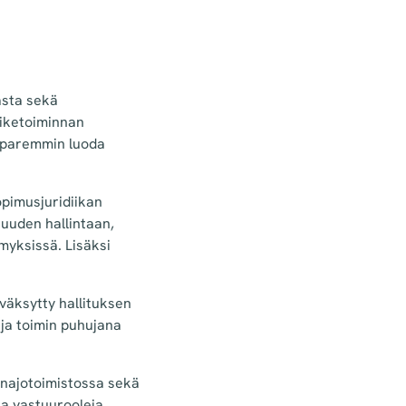
asta sekä
iiketoiminnan
ä paremmin luoda
opimusjuridiikan
suuden hallintaan,
myksissä. Lisäksi
väksytty hallituksen
ja toimin puhujana
anajotoimistossa sekä
sia vastuurooleja.