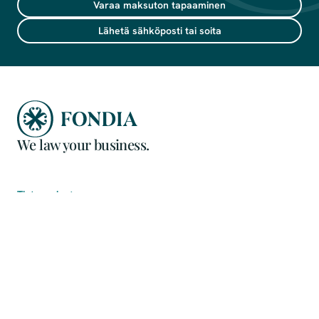
Varaa maksuton tapaaminen
Lähetä sähköposti tai soita
We law your business.
Tietosuoja
Evästeet
Evästeasetukset
Yritysvastuu
Ota yhteyttä
Copyright © Fondia 2026. All rights reserved.
Takaisin ylös