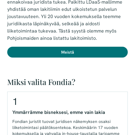
ennakoivaa juridista tukea. Palkittu LDaaS-mallimme
yhdistää oman lakitiimin edut ulkoistetun palvelun
joustavuuteen. Yli 20 vuoden kokemuksella teemme
juridiikasta läpinäkyvää, selkeää ja aidosti
liiketoimintaa tukevaa. Tästä syystä olemme myös
Pohjoismaiden ainoa listattu lakitoimisto.
Meistä
Miksi valita Fondia?
1
Ymmärrämme bisneksesi, emme vain lakia
Fondian juristit tuovat juridisen näkemyksen osaksi
liiketoimintasi päätöksentekoa. Keskimäärin 17 vuoden
kokemuksella ja vahvalla in-house-taustalla tarjoamme