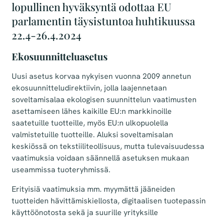
lopullinen hyväksyntä odottaa EU
parlamentin täysistuntoa huhtikuussa
22.4-26.4.2024
Ekosuunnitteluasetus
Uusi asetus korvaa nykyisen vuonna 2009 annetun
ekosuunnitteludirektiivin, jolla laajennetaan
soveltamisalaa ekologisen suunnittelun vaatimusten
asettamiseen lähes kaikille EU:n markkinoille
saatetuille tuotteille, myös EU:n ulkopuolella
valmistetuille tuotteille. Aluksi soveltamisalan
keskiössä on tekstiiliteollisuus, mutta tulevaisuudessa
vaatimuksia voidaan säännellä asetuksen mukaan
useammissa tuoteryhmissä.
Erityisiä vaatimuksia mm. myymättä jääneiden
tuotteiden hävittämiskiellosta, digitaalisen tuotepassin
käyttöönotosta sekä ja suurille yrityksille