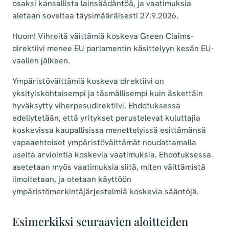
osaksi kansallista lainsäädäntöä, ja vaatimuksia
aletaan soveltaa täysimääräisesti 27.9.2026.
Huom! Vihreitä väittämiä koskeva Green Claims-
direktiivi menee EU parlamentin käsittelyyn kesän EU-
vaalien jälkeen.
Ympäristöväittämiä koskeva direktiivi on
yksityiskohtaisempi ja täsmällisempi kuin äskettäin
hyväksytty viherpesudirektiivi. Ehdotuksessa
edellytetään, että yritykset perustelevat kuluttajia
koskevissa kaupallisissa menettelyissä esittämänsä
vapaaehtoiset ympäristöväittämät noudattamalla
useita arviointia koskevia vaatimuksia. Ehdotuksessa
asetetaan myös vaatimuksia siitä, miten väittämistä
ilmoitetaan, ja otetaan käyttöön
ympäristömerkintäjärjestelmiä koskevia sääntöjä.
Esimerkiksi seuraavien aloitteiden