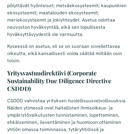
pölyttävät hyönteiset; metsäekosysteemit; kaupunkien
ekosysteemit; maatalouden ekosysteemit;
meriekosysteemit ja jokiyhteydet. Asetus odottaa
neuvoston hyväksyntää, eikä sen lopullisesta
hyväksyttävyydestä ole varmuutta.
Kyseessä on asetus, eli se on suoraan sovellettavaa
oikeutta, eikä kansallisesti voida säätää miltään osin
toisin.
Yritysvastuudirektiivi (Corporate
Sustainability Due Diligence Directive
CSDDD)
CSDDD vahvistaa yrityksen huolellisuusvelvollisuuksia.
Näiden ytimessä ovat haitallisten ihmisoikeus- ja
ympäristövaikutusten tunnistaminen, lopettaminen,
ehkäiseminen, lieventäminen ja huomioon ottaminen
yhtiön omassa toiminnassa, tytäryhtiöissä ja