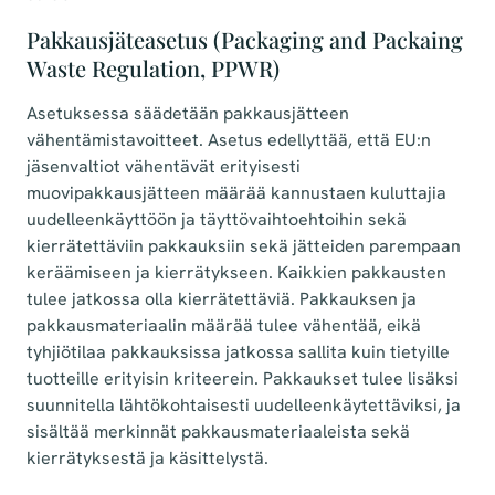
Pakkausjäteasetus (Packaging and Packaing
Waste Regulation, PPWR)
Asetuksessa säädetään pakkausjätteen
vähentämistavoitteet. Asetus edellyttää, että EU:n
jäsenvaltiot vähentävät erityisesti
muovipakkausjätteen määrää kannustaen kuluttajia
uudelleenkäyttöön ja täyttövaihtoehtoihin sekä
kierrätettäviin pakkauksiin sekä jätteiden parempaan
keräämiseen ja kierrätykseen. Kaikkien pakkausten
tulee jatkossa olla kierrätettäviä. Pakkauksen ja
pakkausmateriaalin määrää tulee vähentää, eikä
tyhjiötilaa pakkauksissa jatkossa sallita kuin tietyille
tuotteille erityisin kriteerein. Pakkaukset tulee lisäksi
suunnitella lähtökohtaisesti uudelleenkäytettäviksi, ja
sisältää merkinnät pakkausmateriaaleista sekä
kierrätyksestä ja käsittelystä.