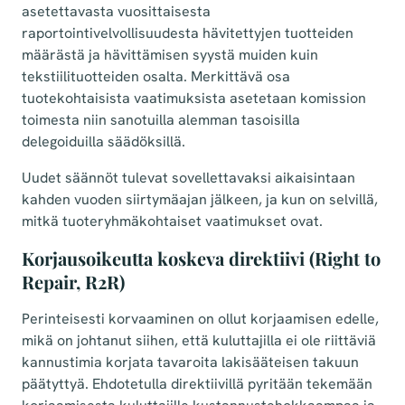
asetettavasta vuosittaisesta
raportointivelvollisuudesta hävitettyjen tuotteiden
määrästä ja hävittämisen syystä muiden kuin
tekstiilituotteiden osalta. Merkittävä osa
tuotekohtaisista vaatimuksista asetetaan komission
toimesta niin sanotuilla alemman tasoisilla
delegoiduilla säädöksillä.
Uudet säännöt tulevat sovellettavaksi aikaisintaan
kahden vuoden siirtymäajan jälkeen, ja kun on selvillä,
mitkä tuoteryhmäkohtaiset vaatimukset ovat.
Korjausoikeutta koskeva direktiivi (Right to
Repair, R2R)
Perinteisesti korvaaminen on ollut korjaamisen edelle,
mikä on johtanut siihen, että kuluttajilla ei ole riittäviä
kannustimia korjata tavaroita lakisääteisen takuun
päätyttyä. Ehdotetulla direktiivillä pyritään tekemään