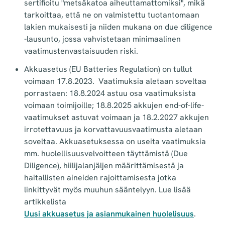
sertifioitu "metsäkatoa aiheuttamattomiksi", mikä
tarkoittaa, että ne on valmistettu tuotantomaan
lakien mukaisesti ja niiden mukana on due diligence
-lausunto, jossa vahvistetaan minimaalinen
vaatimustenvastaisuuden riski.
Akkuasetus (EU Batteries Regulation) on tullut
voimaan 17.8.2023.
Vaatimuksia aletaan soveltaa
porrastaen: 18.8.2024 astuu osa vaatimuksista
voimaan toimijoille; 18.8.2025 akkujen end-of-life-
vaatimukset astuvat voimaan ja 18.2.2027 akkujen
irrotettavuus ja korvattavuusvaatimusta aletaan
soveltaa. Akkuasetuksessa on useita vaatimuksia
mm. huolellisuusvelvoitteen täyttämistä (Due
Diligence), hiilijalanjäljen määrittämisestä ja
haitallisten aineiden rajoittamisesta jotka
linkittyvät myös muuhun sääntelyyn. Lue lisää
artikkelista
Uusi akkuasetus ja asianmukainen huolelisuus
.