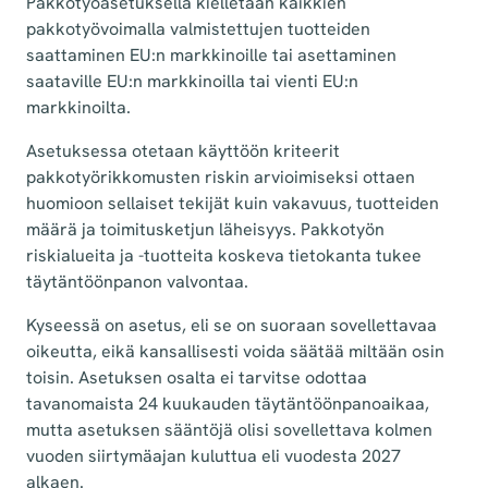
Pakkotyöasetuksella kielletään kaikkien
pakkotyövoimalla valmistettujen tuotteiden
saattaminen EU:n markkinoille tai asettaminen
saataville EU:n markkinoilla tai vienti EU:n
markkinoilta.
Asetuksessa otetaan käyttöön kriteerit
pakkotyörikkomusten riskin arvioimiseksi ottaen
huomioon sellaiset tekijät kuin vakavuus, tuotteiden
määrä ja toimitusketjun läheisyys. Pakkotyön
riskialueita ja -tuotteita koskeva tietokanta tukee
täytäntöönpanon valvontaa.
Kyseessä on asetus, eli se on suoraan sovellettavaa
oikeutta, eikä kansallisesti voida säätää miltään osin
toisin. Asetuksen osalta ei tarvitse odottaa
tavanomaista 24 kuukauden täytäntöönpanoaikaa,
mutta asetuksen sääntöjä olisi sovellettava kolmen
vuoden siirtymäajan kuluttua eli vuodesta 2027
alkaen.