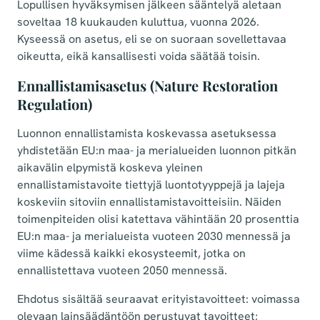
Lopullisen hyväksymisen jälkeen sääntelyä aletaan
soveltaa 18 kuukauden kuluttua, vuonna 2026.
Kyseessä on asetus, eli se on suoraan sovellettavaa
oikeutta, eikä kansallisesti voida säätää toisin.
Ennallistamisasetus (Nature Restoration
Regulation)
Luonnon ennallistamista koskevassa asetuksessa
yhdistetään EU:n maa- ja merialueiden luonnon pitkän
aikavälin elpymistä koskeva yleinen
ennallistamistavoite tiettyjä luontotyyppejä ja lajeja
koskeviin sitoviin ennallistamistavoitteisiin. Näiden
toimenpiteiden olisi katettava vähintään 20 prosenttia
EU:n maa- ja merialueista vuoteen 2030 mennessä ja
viime kädessä kaikki ekosysteemit, jotka on
ennallistettava vuoteen 2050 mennessä.
Ehdotus sisältää seuraavat erityistavoitteet: voimassa
olevaan lainsäädäntöön perustuvat tavoitteet;