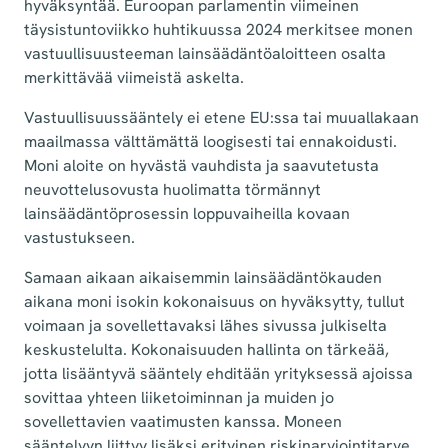
hyväksyntää. Euroopan parlamentin viimeinen
täysistuntoviikko huhtikuussa 2024 merkitsee monen
vastuullisuusteeman lainsäädäntöaloitteen osalta
merkittävää viimeistä askelta.
Vastuullisuussääntely ei etene EU:ssa tai muuallakaan
maailmassa välttämättä loogisesti tai ennakoidusti.
Moni aloite on hyvästä vauhdista ja saavutetusta
neuvottelusovusta huolimatta törmännyt
lainsäädäntöprosessin loppuvaiheilla kovaan
vastustukseen.
Samaan aikaan aikaisemmin lainsäädäntökauden
aikana moni isokin kokonaisuus on hyväksytty, tullut
voimaan ja sovellettavaksi lähes sivussa julkiselta
keskustelulta. Kokonaisuuden hallinta on tärkeää,
jotta lisääntyvä sääntely ehditään yrityksessä ajoissa
sovittaa yhteen liiketoiminnan ja muiden jo
sovellettavien vaatimusten kanssa. Moneen
sääntelyyn liittyy lisäksi erityinen riskinarviointitarve,