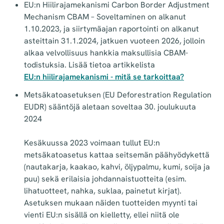
EU:n Hiilirajamekanismi Carbon Border Adjustment
Mechanism CBAM – Soveltaminen on alkanut
1.10.2023, ja siirtymäajan raportointi on alkanut
asteittain 31.1.2024, jatkuen vuoteen 2026, jolloin
alkaa velvollisuus hankkia maksullisia CBAM-
todistuksia. Lisää tietoa artikkelista
EU:n hiilirajamekanismi - mitä se tarkoittaa?
Metsäkatoasetuksen (EU Deforestration Regulation
EUDR) sääntöjä aletaan soveltaa 30. joulukuuta
2024
Kesäkuussa 2023 voimaan tullut EU:n
metsäkatoasetus kattaa seitsemän päähyödykettä
(nautakarja, kaakao, kahvi, öljypalmu, kumi, soija ja
puu) sekä erilaisia johdannaistuotteita (esim.
lihatuotteet, nahka, suklaa, painetut kirjat).
Asetuksen mukaan näiden tuotteiden myynti tai
vienti EU:n sisällä on kielletty, ellei niitä ole