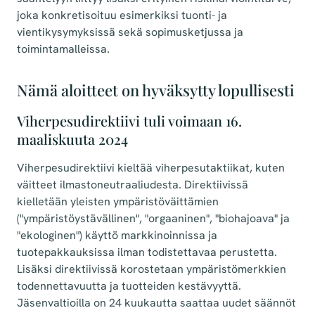
joka konkretisoituu esimerkiksi tuonti- ja
vientikysymyksissä sekä sopimusketjussa ja
toimintamalleissa.
Nämä aloitteet on hyväksytty lopullisesti
Viherpesudirektiivi tuli voimaan 16.
maaliskuuta 2024
Viherpesudirektiivi kieltää viherpesutaktiikat, kuten
väitteet ilmastoneutraaliudesta. Direktiivissä
kielletään yleisten ympäristöväittämien
("ympäristöystävällinen", "orgaaninen", "biohajoava" ja
"ekologinen") käyttö markkinoinnissa ja
tuotepakkauksissa ilman todistettavaa perustetta.
Lisäksi direktiivissä korostetaan ympäristömerkkien
todennettavuutta ja tuotteiden kestävyyttä.
Jäsenvaltioilla on 24 kuukautta saattaa uudet säännöt