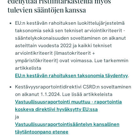
edellyttää ristiintarkastelua myös
tulevien sääntöjen kanssa
EU:n kestävän rahoituksen luokittelujärjestelmä
taksonomia sekä sen tekniset arviointikriteerit -
sääntelykokonaisuuden soveltaminen on alkanut
asteittain vuodesta 2022 ja kaikki tekniset
arviointikriteerit (ilmastokriteerit +
ympäristökriteerit) ovat voimassa. Lue tarkemmin
artikkelista
EU:n kestävän rahoituksen taksonomia täydentyy
.
Kestävyysraportointidirektivi CSRD:n soveltaminen
on alkanut 1.1.2024. Lue lisää artikkeleista
Vastuullisuusraportointi muuttuu - raportointia
koskeva direktiivi hyväksytty EU:ssa
ja
Vastuullisuusraportointisääntelyn kansallinen
täytäntoonpano etenee