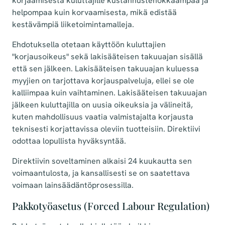
korjaamisesta kuluttajille kustannustehokkaampaa ja
helpompaa kuin korvaamisesta, mikä edistää
kestävämpiä liiketoimintamalleja.
Ehdotuksella otetaan käyttöön kuluttajien
"korjausoikeus" sekä lakisääteisen takuuajan sisällä
että sen jälkeen. Lakisääteisen takuuajan kuluessa
myyjien on tarjottava korjauspalveluja, ellei se ole
kalliimpaa kuin vaihtaminen. Lakisääteisen takuuajan
jälkeen kuluttajilla on uusia oikeuksia ja välineitä,
kuten mahdollisuus vaatia valmistajalta korjausta
teknisesti korjattavissa oleviin tuotteisiin. Direktiivi
odottaa lopullista hyväksyntää.
Direktiivin soveltaminen alkaisi 24 kuukautta sen
voimaantulosta, ja kansallisesti se on saatettava
voimaan lainsäädäntöprosessilla.
Pakkotyöasetus (Forced Labour Regulation)