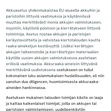
Akkuasetus yhdenmukaistaa EU-alueella akkuihin ja
paristoihin liittyviä vaatimuksia ja käytännössä
muuttaa merkittävästi monia akkujen valmistukseen,
myyntiin, käytöstä poistoon ja kierrätykseen liittyviä
toimintoja. Asetus nostaa akkujen ja paristojen
keräystavoitteita ja vahvistaa kiertotalouden kautta
raaka-aineketjun kestävyyttä. Lisäksi kerättyjen
akkujen talteenotolle ja kierrätettyjen materiaalien
käytölle uusien akkujen valmistuksessa asetetaan
erillisiä vaatimuksia. Akkuraaka-aineisiin liittyvänä
merkittävänä uudistuksena a
setukseen on tullut
kokonainen luku asianmukaisen huolellisuuden, eli niin
sanotun due diligencen, huomioimisesta akkuraaka-
aineiden hankinnassa.
Asetuksen mukainen talouden toimijan käsite on laaja
ja kattaa kaikenlaiset toimijat, joilla on akkujen tai
paristojen valmistamiseen, uudelleenkäytön