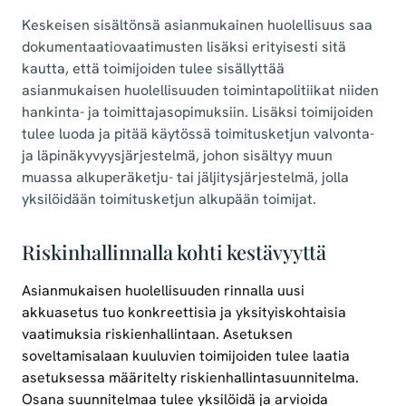
Keskeisen sisältönsä asianmukainen huolellisuus saa
dokumentaatiovaatimusten lisäksi erityisesti sitä
kautta, että toimijoiden tulee sisällyttää
asianmukaisen huolellisuuden toimintapolitiikat niiden
hankinta- ja toimittajasopimuksiin. Lisäksi toimijoiden
tulee luoda ja pitää käytössä toimitusketjun valvonta-
ja läpinäkyvyysjärjestelmä, johon sisältyy muun
muassa alkuperäketju- tai jäljitysjärjestelmä, jolla
yksilöidään toimitusketjun alkupään toimijat.
Riskinhallinnalla kohti kestävyyttä
Asianmukaisen huolellisuuden rinnalla uusi
akkuasetus tuo konkreettisia ja yksityiskohtaisia
vaatimuksia riskienhallintaan. Asetuksen
soveltamisalaan kuuluvien toimijoiden tulee laatia
asetuksessa määritelty riskienhallintasuunnitelma.
Osana suunnitelmaa tulee yksilöidä ja arvioida