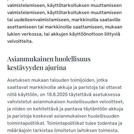
valmistelemiseen, käyttötarkoituksen muuttamiseen
valmistelemiseen, käyttötarkoituksen muuttamiseen
tai uudelleenvalmistamiseen, markkinoilla saataville
asettamiseen tai markkinoille saattamiseen, mukaan
lukien verkossa, tai akkujen käyttöönottoon liittyviä
velvoitteita.
Asianmukainen huolellisuus
kestävyyden ajurina
Asetuksen mukaan talouden toimijoiden, jotka
saattavat markkinoille akkuja ja paristoja tai ottavat
niitä käyttöön, on 18.8.2025 täytettävä asetuksessa
vahvistetut asianmukaisen huolellisuuden velvoitteet,
ja niiden on kehitettävä ja pantava täytäntöön akkuja
ja paristoja koskevat asianmukaisen huolellisuuden
toimintapolitiikat. Toimintapolitiikat tulee todentaa ja
määräajoin tarkistaa ilmoitetun laitoksen toimesta.