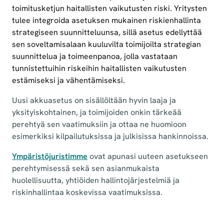
toimitusketjun haitallisten vaikutusten riski. Yritysten
tulee integroida asetuksen mukainen riskienhallinta
strategiseen suunnitteluunsa, sillä asetus edellyttää
sen soveltamisalaan kuuluvilta toimijoilta strategian
suunnittelua ja toimeenpanoa, jolla vastataan
tunnistettuihin riskeihin haitallisten vaikutusten
estämiseksi ja vähentämiseksi.
Uusi akkuasetus on sisällöltään hyvin laaja ja
yksityiskohtainen, ja toimijoiden onkin tärkeää
perehtyä sen vaatimuksiin ja ottaa ne huomioon
esimerkiksi kilpailutuksissa ja julkisissa hankinnoissa.
Ympäristöjuristimme
ovat apunasi uuteen asetukseen
perehtymisessä sekä sen asianmukaista
huolellisuutta, yhtiöiden hallintojärjestelmiä ja
riskinhallintaa koskevissa vaatimuksissa.