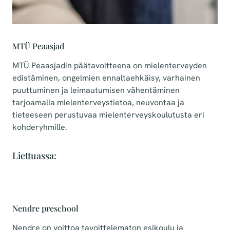
MTÜ Peaasjad
MTÜ Peaasjadin päätavoitteena on mielenterveyden
edistäminen, ongelmien ennaltaehkäisy, varhainen
puuttuminen ja leimautumisen vähentäminen
tarjoamalla mielenterveystietoa, neuvontaa ja
tieteeseen perustuvaa mielenterveyskoulutusta eri
kohderyhmille.
Liettuassa:
Nendre preschool
Nendre on voittoa tavoittelematon esikoulu ja