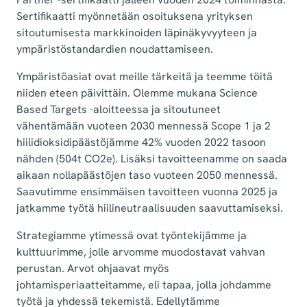
Sertifikaatti myönnetään osoituksena yrityksen
sitoutumisesta markkinoiden läpinäkyvyyteen ja
ympäristöstandardien noudattamiseen.
Ympäristöasiat ovat meille tärkeitä ja teemme töitä
niiden eteen päivittäin. Olemme mukana Science
Based Targets -aloitteessa ja sitoutuneet
vähentämään vuoteen 2030 mennessä Scope 1 ja 2
hiilidioksidipäästöjämme 42% vuoden 2022 tasoon
nähden (504t CO2e). Lisäksi tavoitteenamme on saada
aikaan nollapäästöjen taso vuoteen 2050 mennessä.
Saavutimme ensimmäisen tavoitteen vuonna 2025 ja
jatkamme työtä hiilineutraalisuuden saavuttamiseksi.
Strategiamme ytimessä ovat työntekijämme ja
kulttuurimme, jolle arvomme muodostavat vahvan
perustan. Arvot ohjaavat myös
johtamisperiaatteitamme, eli tapaa, jolla johdamme
työtä ja yhdessä tekemistä. Edellytämme