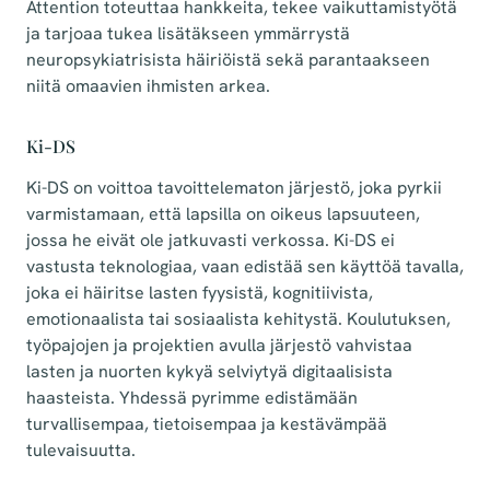
Attention toteuttaa hankkeita, tekee vaikuttamistyötä
ja tarjoaa tukea lisätäkseen ymmärrystä
neuropsykiatrisista häiriöistä sekä parantaakseen
niitä omaavien ihmisten arkea.
Ki-DS
Ki-DS on voittoa tavoittelematon järjestö, joka pyrkii
varmistamaan, että lapsilla on oikeus lapsuuteen,
jossa he eivät ole jatkuvasti verkossa. Ki-DS ei
vastusta teknologiaa, vaan edistää sen käyttöä tavalla,
joka ei häiritse lasten fyysistä, kognitiivista,
emotionaalista tai sosiaalista kehitystä. Koulutuksen,
työpajojen ja projektien avulla järjestö vahvistaa
lasten ja nuorten kykyä selviytyä digitaalisista
haasteista. Yhdessä pyrimme edistämään
turvallisempaa, tietoisempaa ja kestävämpää
tulevaisuutta.