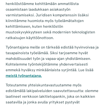
henkilöstöämme kehittämään ammatillista
osaamistaan laadukkaan asiakastyön
varmistamiseksi. Juridisen kompetenssin lisäksi
kiinnitämme huomiota myös työelämätaitojen
kehittämiseen, kuten henkilöstön
muutoskyvykkyyteen sekä modernien teknologisten
ratkaisujen käyttöönottoon.
Työnantajana meille on tärkeää edistää hyvinvoivaa ja
tasapainoista työelämää. Siksi tarjoamme hyvät
mahdollisuudet työn ja vapaa-ajan yhdistämiseen.
Kohtelemme työntekijöitämme yhdenvertaisesti
emmekä hyväksy minkäänlaista syrjintää. Lue lisää
meistä työnantajana.
Toteutamme yhteiskuntavastuutamme myös
edistämällä lakipalveluiden saavutettavuutta: olemme
laatineet verkkoon lakitietopankin, joka on kaikkien
saatavilla ja jonka avulla yritykset pystyvät