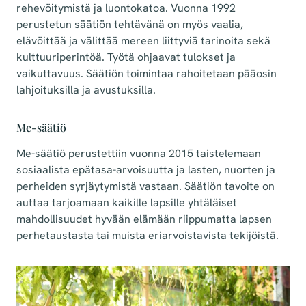
rehevöitymistä ja luontokatoa. Vuonna 1992
perustetun säätiön tehtävänä on myös vaalia,
elävöittää ja välittää mereen liittyviä tarinoita sekä
kulttuuriperintöä. Työtä ohjaavat tulokset ja
vaikuttavuus. Säätiön toimintaa rahoitetaan pääosin
lahjoituksilla ja avustuksilla.
Me-säätiö
Me-säätiö perustettiin vuonna 2015 taistelemaan
sosiaalista epätasa-arvoisuutta ja lasten, nuorten ja
perheiden syrjäytymistä vastaan. Säätiön tavoite on
auttaa tarjoamaan kaikille lapsille yhtäläiset
mahdollisuudet hyvään elämään riippumatta lapsen
perhetaustasta tai muista eriarvoistavista tekijöistä.