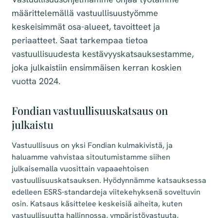
määrittelemällä vastuullisuustyömme
keskeisimmät osa-alueet, tavoitteet ja
periaatteet. Saat tarkempaa tietoa
vastuullisuudesta kestävyyskatsauksestamme,
joka julkaistiin ensimmäisen kerran koskien
vuotta 2024.
Fondian vastuullisuuskatsaus on
julkaistu
Vastuullisuus on yksi Fondian kulmakivistä, ja
haluamme vahvistaa sitoutumistamme siihen
julkaisemalla vuosittain vapaaehtoisen
vastuullisuuskatsauksen. Hyödynnämme katsauksessa
edelleen ESRS-standardeja viitekehyksenä soveltuvin
osin. Katsaus käsittelee keskeisiä aiheita, kuten
vastuullisuutta hallinnossa, ympäristövastuuta,