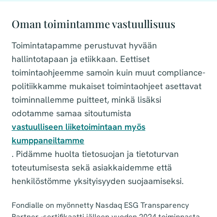
Oman toimintamme vastuullisuus
Toimintatapamme perustuvat hyvään
hallintotapaan ja etiikkaan. Eettiset
toimintaohjeemme samoin kuin muut compliance-
politiikkamme mukaiset toimintaohjeet asettavat
toiminnallemme puitteet, minkä lisäksi
odotamme samaa sitoutumista
vastuulliseen liiketoimintaan myös
kumppaneiltamme
. Pidämme huolta tietosuojan ja tietoturvan
toteutumisesta sekä asiakkaidemme että
henkilöstömme yksityisyyden suojaamiseksi.
Fondialle on myönnetty Nasdaq ESG Transparency
Partner -sertifikaatti jälleen vuoden 2024 toiminnasta.