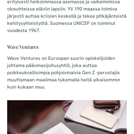
erityisesti heikoimmassa asemassa ja vaikeimmissa
olosuhteissa eläviin lapsiin. Yli 190 maassa toimiva
järjestö auttaa kriisien keskellä ja tekee pitkäjänteistä
kehitysyhteistyötä. Suomessa UNICEF on toiminut
vuodesta 1967.
Wave Ventures
Wave Ventures on Euroopan suurin opiskelijoiden
johtama pääomasijoitusyhtiö, joka auttaa
poikkeuksellisimpia pohjoismaisia Gen Z -perustajia
muuttamaan maailmaa tukemalla heitä aikaisemmin
kuin kukaan muu.