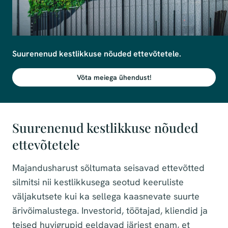
Võta meiega ühendust!
Suurenenud kestlikkuse nõuded
ettevõtetele
Majandusharust sõltumata seisavad ettevõtted
silmitsi nii kestlikkusega seotud keeruliste
väljakutsete kui ka sellega kaasnevate suurte
ärivõimalustega. Investorid, töötajad, kliendid ja
teised huvigrupid eeldavad järjest enam, et