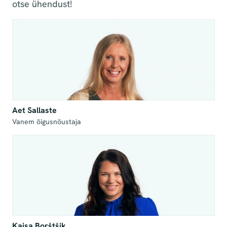
otse ühendust!
Aet Sallaste
Vanem õigusnõustaja
Kaisa Borštšik