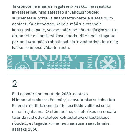
Taksonoomia määrus reguleerib keskkonnasäästliku
investeeringu ning sätestab aruandlusnõudeid
suurematele börsi- ja finantsettevõtetele alates 2022.
aastast. Ka ettevõtted, kellele määrus otseselt
kohustusi ei pane, võivad määruse nõuete järgimisest ja
aruannete esitamisest kasu saada. Nii on neile tagatud
parem juurdepääs rahastusele ja investeeringutele ning
kaitse rohepesu väidete vastu.
2
EL-i eesmärk on muutuda 2050. aastaks
kliimaneutraalseks. Eesmärgi saavutamiseks kohustab
EL enda institutsioone ja liikmesriikide valitsusi selle
nimel tegutsema. On tõenäoline, et tulevikus on oodata
täiendavaid ettevõtetele kehtestatavaid kestlikkuse
nõudeid, et tagada kliimaneutraalsuse saavutamine
aastaks 2050.