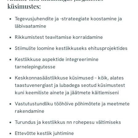
küsimustes:
Tegevusjuhendite ja -strateegiate koostamine ja
läbivaatamine
Rikkumistest teavitamise korraldamine
Stiimulite loomine kestlikkuseks ehitusprojektides
Kestlikkuse aspektide integreerimine
tarnelepingutesse
Keskkonnasäästlikkuse küsimused – kõik, alates
taastuvenergiast ja lubadega seotud küsimustest
kuni keemiliste ainete ja jäätmete käitlemiseni
Vastutustundliku tööhõive põhimõtete ja meetmete
rakendamine
Turundus ja kestlikkus nn rohepesu vältimiseks
Ettevõtte kestlik juhtimine