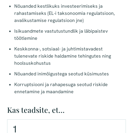
Nõuanded kestlikuks investeerimiseks ja
rahastamiseks (EL-i taksonoomia regulatsioon,
avalikustamise regulatsioon jne)
Isikuandmete vastutustundlik ja läbipaistev
töötlemine
Keskkonna-, sotsiaal- ja juhtimistavadest
tulenevate riskide haldamine tehingutes ning
hoolsuskohustus
Nõuanded inimõigustega seotud küsimustes
Korruptsiooni ja rahapesuga seotud riskide
ennetamine ja maandamine
Kas teadsite, et…
1