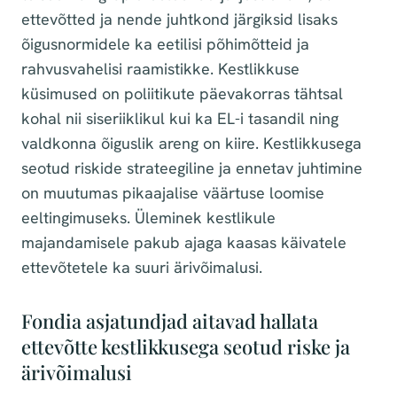
ettevõtted ja nende juhtkond järgiksid lisaks
õigusnormidele ka eetilisi põhimõtteid ja
rahvusvahelisi raamistikke. Kestlikkuse
küsimused on poliitikute päevakorras tähtsal
kohal nii siseriiklikul kui ka EL-i tasandil ning
valdkonna õiguslik areng on kiire. Kestlikkusega
seotud riskide strateegiline ja ennetav juhtimine
on muutumas pikaajalise väärtuse loomise
eeltingimuseks. Üleminek kestlikule
majandamisele pakub ajaga kaasas käivatele
ettevõtetele ka suuri ärivõimalusi.
Fondia asjatundjad aitavad hallata
ettevõtte kestlikkusega seotud riske ja
ärivõimalusi