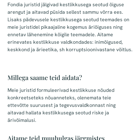
Fondia juristid jälgivad kestlikkusega seotud õiguse
arengut ja aitavad püsida sellest sammu võrra ees.
Lisaks pädevusele kestlikkusega seotud teemades on
meie juristidel pikaajaline kogemus äriõiguses ning
ennetav lähenemine kõigile teemadele. Aitame
erinevates kestlikkuse valdkondades: inimõigused,
keskkond ja ärieetika, sh korruptsioonivastane võitlus.
Millega saame teid aidata?
Meie juristid formuleerivad kestlikkuse nõuded
konkreetseteks nõuanneteks, olenemata teie
ettevõtte suurusest ja tegevusvaldkonnast ning
aitavad hallata kestlikkusega seotud riske ja
ärivõimalusi.
Aitame teid muuhulgas järgmistes