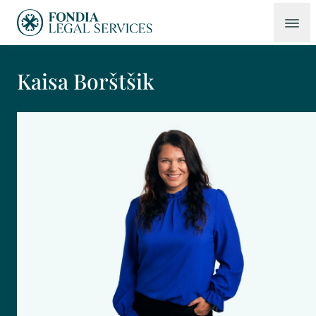
Kaisa Borštšik