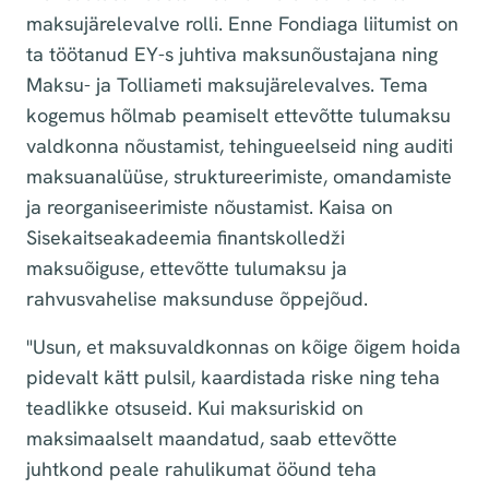
maksujärelevalve rolli. Enne Fondiaga liitumist on
ta töötanud EY-s juhtiva maksunõustajana ning
Maksu- ja Tolliameti maksujärelevalves. Tema
kogemus hõlmab peamiselt ettevõtte tulumaksu
valdkonna nõustamist, tehingueelseid ning auditi
maksuanalüüse, struktureerimiste, omandamiste
ja reorganiseerimiste nõustamist. Kaisa on
Sisekaitseakadeemia finantskolledži
maksuõiguse, ettevõtte tulumaksu ja
rahvusvahelise maksunduse õppejõud.
"Usun, et maksuvaldkonnas on kõige õigem hoida
pidevalt kätt pulsil, kaardistada riske ning teha
teadlikke otsuseid. Kui maksuriskid on
maksimaalselt maandatud, saab ettevõtte
juhtkond peale rahulikumat ööund teha