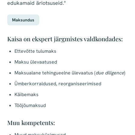
edukamaid äriotsuseid."
Maksundus
Kaisa on ekspert järgmistes valdkondades:
Ettevõtte tulumaks ​
Maksu ülevaatused​
Maksualane tehingueelne ülevaatus (
due diligence
)​
Ümberkorraldused, reorganiseerimised​
Käibemaks ​
Tööjõumaksud
Muu kompetents:
Muud maksuküsimused​