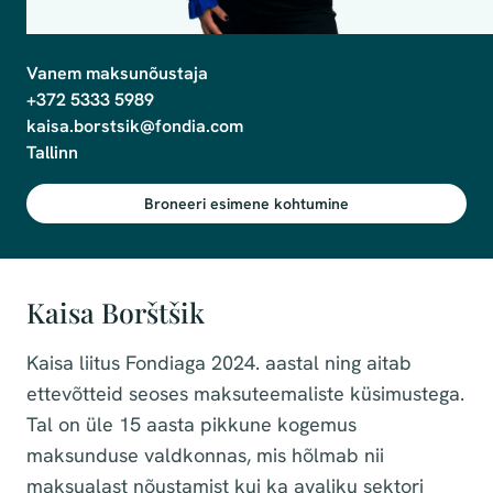
Vanem maksunõustaja

+372 5333 5989

kaisa.borstsik@fondia.com

Broneeri esimene kohtumine
Kaisa Borštšik
Kaisa liitus Fondiaga 2024. aastal ning aitab
ettevõtteid seoses maksuteemaliste küsimustega.
Tal on üle 15 aasta pikkune kogemus
maksunduse valdkonnas, mis hõlmab nii
maksualast nõustamist kui ka avaliku sektori