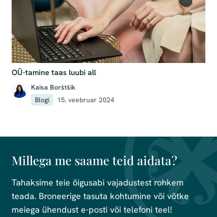
OÜ-tamine taas luubi all
Kaisa Borštšik
Blogi
15. veebruar 2024
Millega me saame teid aidata?
Tahaksime teie õigusabi vajadustest rohkem
teada. Broneerige tasuta kohtumine või võtke
meiega ühendust e-posti või telefoni teel!