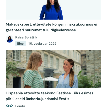
Maksuekspert: ettevõtete kõrgem maksukoormus ei
garanteeri suuremat tulu riigieelarvesse
Kaisa Borštšik
Blogi
10. veebruar 2025
Hispaania ettevõtte teekond Eestisse - üks esimesi
piiriüleseid ümberkujundamisi Eestis
Fondia