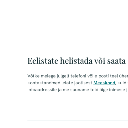
Eelistate helistada või saata
Võtke meiega julgelt telefoni või e-posti teel ühe
kontaktandmed leiate jaotisest
Meeskond
, kuid
infoaadressile ja me suuname teid õige inimese 