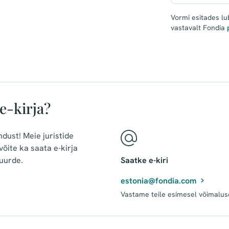
Vormi esitades lu
vastavalt Fondia
 e-kirja?
ndust! Meie juristide
 võite ka saata e-kirja
juurde.
Saatke e-kiri
estonia@fondia.com
Vastame teile esimesel võimaluse