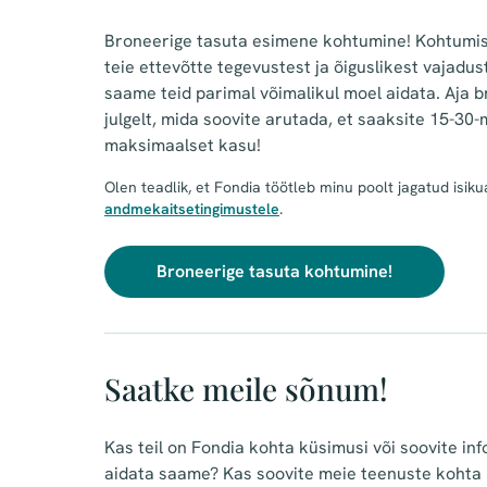
Broneerige tasuta esimene kohtumine! Kohtumi
teie ettevõtte tegevustest ja õiguslikest vajadus
saame teid parimal võimalikul moel aidata. Aja b
julgelt, mida soovite arutada, et saaksite 15-30-
maksimaalset kasu!
Olen teadlik, et Fondia töötleb minu poolt jagatud isi
andmekaitsetingimustele
.
Broneerige tasuta kohtumine!
Saatke meile sõnum!
Kas teil on Fondia kohta küsimusi või soovite inf
aidata saame? Kas soovite meie teenuste kohta k