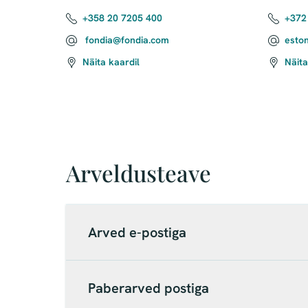
+358 20 7205 400
+372
fondia@fondia.com
esto
Näita kaardil
Näita
Arveldusteave
Arved e-postiga
Paberarved postiga