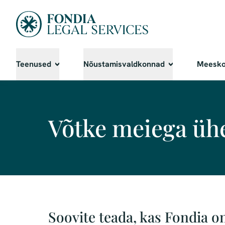
Teenused
Nõustamisvaldkonnad
Meesk
Võtke meiega üh
Soovite teada, kas Fondia on