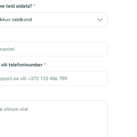
me teid aidata?
*
 või telefoninumber
*