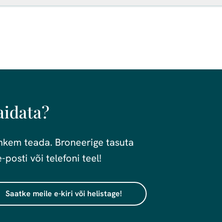
aidata?
ohkem teada. Broneerige tasuta
osti või telefoni teel!
Saatke meile e-kiri või helistage!