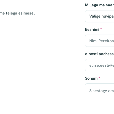
Millega me saa
me teiega esimesel
Eesnimi
*
e-posti aadress
Sõnum
*