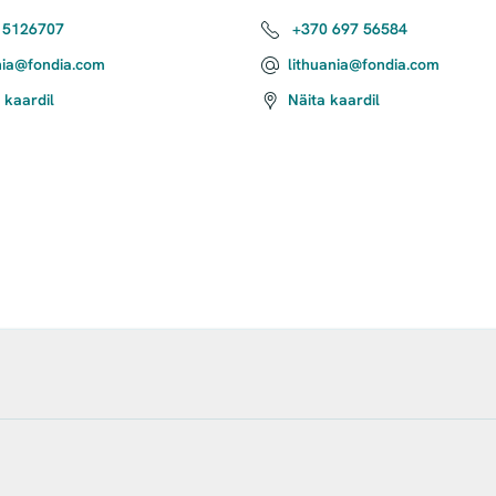
 5126707
+370 697 56584
nia@fondia.com
lithuania@fondia.com
 kaardil
Näita kaardil