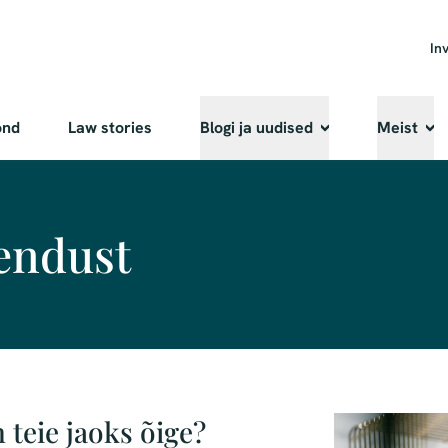
In
ond
Law stories
Blogi ja uudised
Meist
endust
 teie jaoks õige?