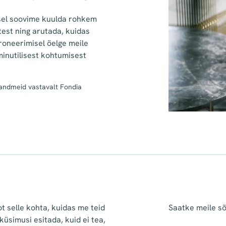
sel soovime kuulda rohkem
test ning arutada, kuidas
roneerimisel öelge meile
minutilisest kohtumisest
kuandmeid vastavalt Fondia
ot selle kohta, kuidas me teid
Saatke meile sõn
üsimusi esitada, kuid ei tea,