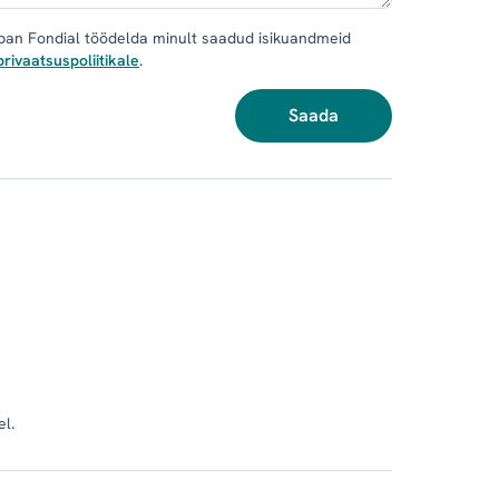
ban Fondial töödelda minult saadud isikuandmeid
privaatsuspoliitikale
.
Saada
l.