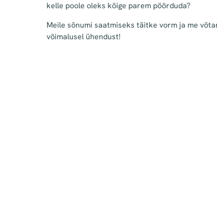
kelle poole oleks kõige parem pöörduda?
Meile sõnumi saatmiseks täitke vorm ja me võta
võimalusel ühendust!