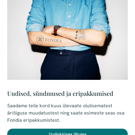
Uudised, sündmused ja eripakkumised
Saadame teile kord kuus ülevaate olulisematest
äriõiguse muudatustest ning saate esimeste seas osa
Fondia eripakkumistest.
Uudiskirjaga liituma