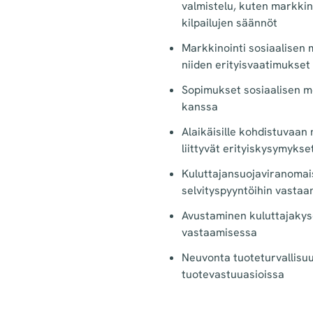
valmistelu, kuten markkino
kilpailujen säännöt
Markkinointi sosiaalisen m
niiden erityisvaatimukset
Sopimukset sosiaalisen m
kanssa
Alaikäisille kohdistuvaan 
liittyvät erityiskysymykse
Kuluttajansuojaviranoma
selvityspyyntöihin vasta
Avustaminen kuluttajakysel
vastaamisessa
Neuvonta tuoteturvallisuu
tuotevastuuasioissa