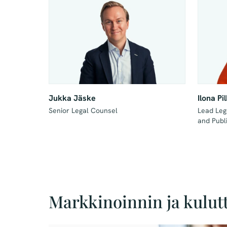
Jukka Jäske
Ilona P
Senior Legal Counsel
Lead Leg
and Publ
Markkinoinnin ja kulutt