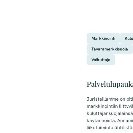
Markkinointi
Kulu
Tavaramerkkisuoja
Vaikuttaja
Palvelulupau
Juristeillamme on pit
markkinointiin liittyv
kuluttajansuojalains
käytännöistä. Annam
liiketoimintalähtöist