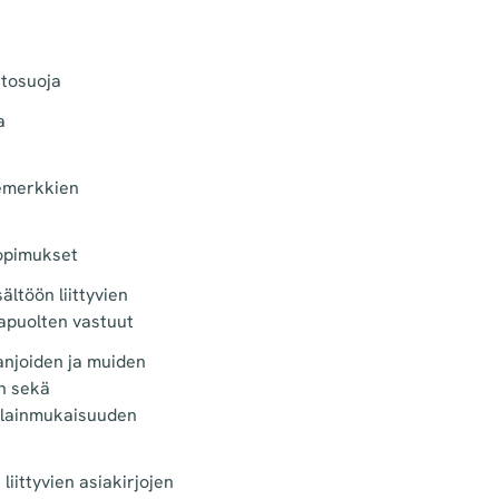
i
etosuoja
a
temerkkien
sopimukset
ältöön liittyvien
apuolten vastuut
njoiden ja muiden
n sekä
 lainmukaisuuden
iittyvien asiakirjojen