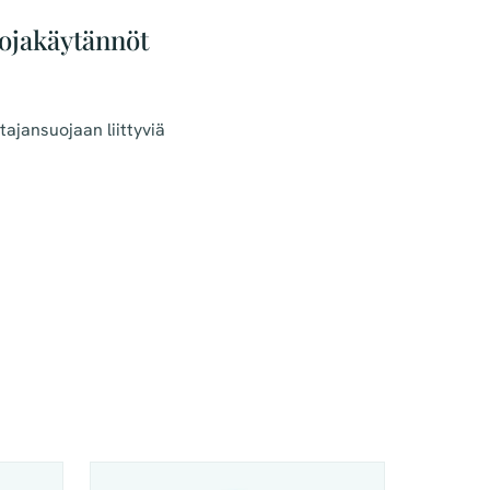
uojakäytännöt
ajansuojaan liittyviä