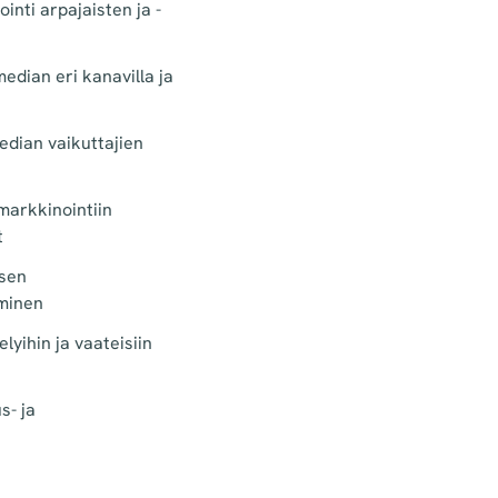
inti arpajaisten ja -
edian eri kanavilla ja
edian vaikuttajien
markkinointiin
t
isen
aminen
yihin ja vaateisiin
s- ja