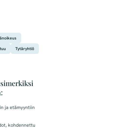
jänoikeus
tuu
Tytäryhtiö
simerkiksi
:
n ja etämyyntiin
dot, kohdennettu