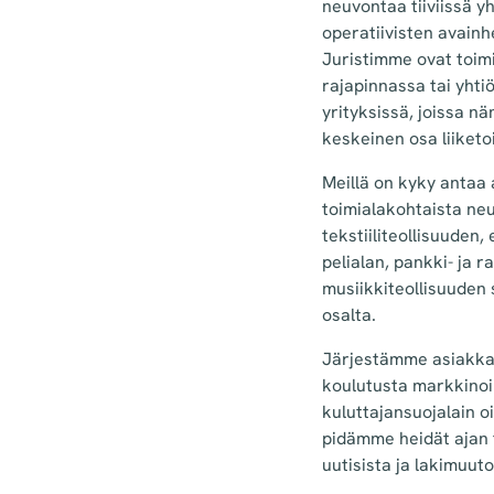
neuvontaa tiiviissä y
operatiivisten avainh
Juristimme ovat toimi
rajapinnassa tai yhti
yrityksissä, joissa nä
keskeinen osa liiketo
Meillä on kyky antaa
toimialakohtaista ne
tekstiiliteollisuuden,
pelialan, pankki- ja r
musiikkiteollisuuden 
osalta.
Järjestämme asiakkai
koulutusta markkinoi
kuluttajansuojalain o
pidämme heidät ajan 
uutisista ja lakimuuto