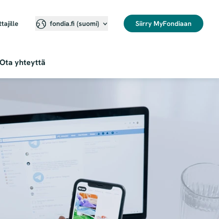
ttajille
Siirry MyFondiaan
fondia.fi (suomi)
Ota yhteyttä