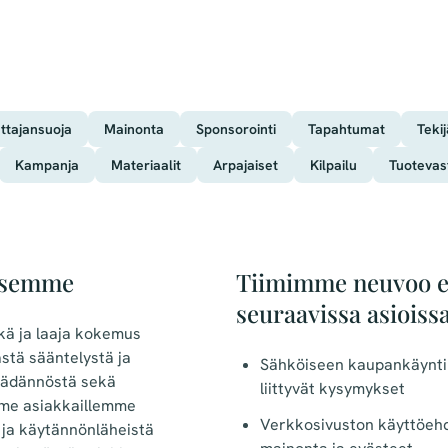
ttajansuoja
Mainonta
Sponsorointi
Tapahtumat
Teki
Kampanja
Materiaalit
Arpajaiset
Kilpailu
Tuotevas
ksemme
Tiimimme neuvoo e
seuraavissa asioissa
kä ja laaja kokemus
ästä sääntelystä ja
Sähköiseen kaupankäyntii
äädännöstä sekä
liittyvät kysymykset
me asiakkaillemme
Verkkosivuston käyttöeh
ä ja käytännönläheistä