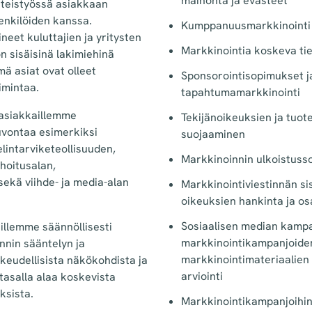
mainonta ja evästeet
hteistyössä asiakkaan
enkilöiden kanssa.
Kumppanuusmarkkinoint
neet kuluttajien ja yritysten
Markkinointia koskeva ti
ön sisäisinä lakimiehinä
mä asiat ovat olleet
Sponsorointisopimukset j
imintaa.
tapahtumamarkkinointi
 asiakkaillemme
Tekijänoikeuksien ja tuo
uvontaa esimerkiksi
suojaaminen
 elintarviketeollisuuden,
Markkinoinnin ulkoistus
ahoitusalan,
sekä viihde- ja media-alan
Markkinointiviestinnän sis
oikeuksien hankinta ja os
Sosiaalisen median kampa
llemme säännöllisesti
markkinointikampanjoide
nnin sääntelyn ja
markkinointimateriaalien
ikeudellisista näkökohdista ja
arviointi
tasalla alaa koskevista
ksista.
Markkinointikampanjoihin l