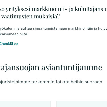
ko yrityksesi markkinointi- ja kuluttajans
 vaatimusten mukaisia?
yökalumme auttaa sinua tunnistamaan markkinointiin ja kulutt
atkaisemaan niitä.
 Checkiä >>
tajansuojan asiantuntijamme
jajuristeihimme tarkemmin tai ota heihin suoraan