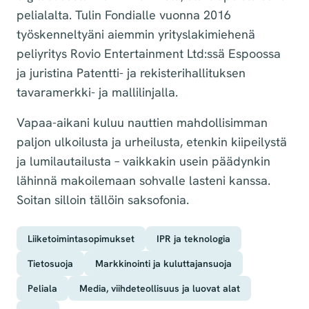
pelialalta. Tulin Fondialle vuonna 2016
työskenneltyäni aiemmin yrityslakimiehenä
peliyritys Rovio Entertainment Ltd:ssä Espoossa
ja juristina Patentti- ja rekisterihallituksen
tavaramerkki- ja mallilinjalla.
Vapaa-aikani kuluu nauttien mahdollisimman
paljon ulkoilusta ja urheilusta, etenkin kiipeilystä
ja lumilautailusta – vaikkakin usein päädynkin
lähinnä makoilemaan sohvalle lasteni kanssa.
Soitan silloin tällöin saksofonia.
Liiketoimintasopimukset
IPR ja teknologia
Tietosuoja
Markkinointi ja kuluttajansuoja
Peliala
Media, viihdeteollisuus ja luovat alat