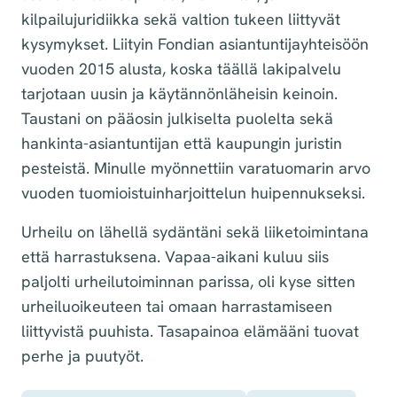
kilpailujuridiikka sekä valtion tukeen liittyvät
kysymykset. Liityin Fondian asiantuntijayhteisöön
vuoden 2015 alusta, koska täällä lakipalvelu
tarjotaan uusin ja käytännönläheisin keinoin.
Taustani on pääosin julkiselta puolelta sekä
hankinta-asiantuntijan että kaupungin juristin
pesteistä. Minulle myönnettiin varatuomarin arvo
vuoden tuomioistuinharjoittelun huipennukseksi.
Urheilu on lähellä sydäntäni sekä liiketoimintana
että harrastuksena. Vapaa-aikani kuluu siis
paljolti urheilutoiminnan parissa, oli kyse sitten
urheiluoikeuteen tai omaan harrastamiseen
liittyvistä puuhista. Tasapainoa elämääni tuovat
perhe ja puutyöt.