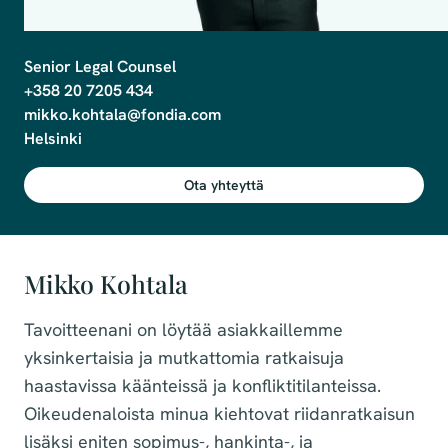
Senior Legal Counsel

+358 20 7205 434

mikko.kohtala@fondia.com

Ota yhteyttä
Mikko Kohtala
Tavoitteenani on löytää asiakkaillemme
yksinkertaisia ja mutkattomia ratkaisuja
haastavissa käänteissä ja konfliktitilanteissa.
Oikeudenaloista minua kiehtovat riidanratkaisun
lisäksi eniten sopimus-, hankinta-, ja