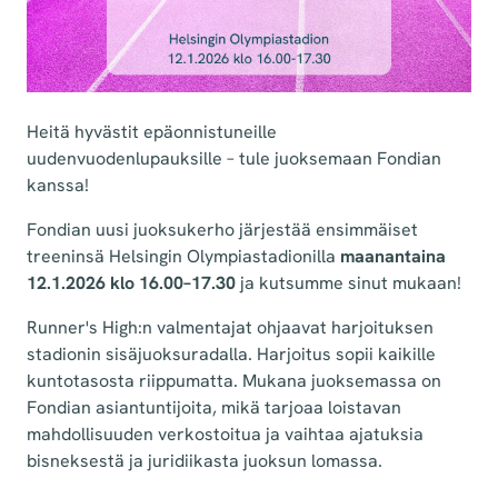
Heitä hyvästit epäonnistuneille
uudenvuodenlupauksille – tule juoksemaan Fondian
kanssa!
Fondian uusi juoksukerho järjestää ensimmäiset
treeninsä Helsingin Olympiastadionilla
maanantaina
12.1.2026 klo 16.00–17.30
ja kutsumme sinut mukaan!
Runner's High:n valmentajat ohjaavat harjoituksen
stadionin sisäjuoksuradalla. Harjoitus sopii kaikille
kuntotasosta riippumatta. Mukana juoksemassa on
Fondian asiantuntijoita, mikä tarjoaa loistavan
mahdollisuuden verkostoitua ja vaihtaa ajatuksia
bisneksestä ja juridiikasta juoksun lomassa.