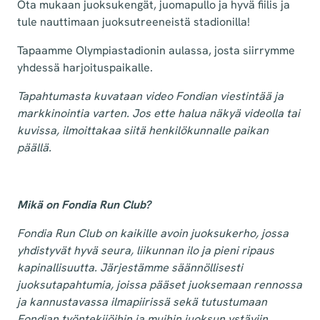
Ota mukaan juoksukengät, juomapullo ja hyvä fiilis ja
tule nauttimaan juoksutreeneistä stadionilla!
Tapaamme Olympiastadionin aulassa, josta siirrymme
yhdessä harjoituspaikalle.
Tapahtumasta kuvataan video Fondian viestintää ja
markkinointia varten. Jos ette halua näkyä videolla tai
kuvissa, ilmoittakaa siitä henkilökunnalle paikan
päällä.
Mikä on Fondia Run Club?
Fondia Run Club on kaikille avoin juoksukerho, jossa
yhdistyvät hyvä seura, liikunnan ilo ja pieni ripaus
kapinallisuutta. Järjestämme säännöllisesti
juoksutapahtumia, joissa pääset juoksemaan rennossa
ja kannustavassa ilmapiirissä sekä tutustumaan
Fondian työntekijöihin ja muihin juoksun ystäviin.