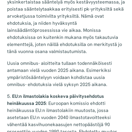
yksinkertaistaa sääntelyä myös kestävyysteemassa, ja
poistaa sääntelytaakkaa erityisesti pk-yrityksiltä sekä
arvoketjussa toimivilta yrityksiltä. Nämä ovat
ehdotuksia, ja niiden hyväksyntä
lainsäädäntöprosessissa vie aikaa. Monissa
ehdotuksissa on kuitenkin mukana myös takautuvia
elementtejä, joten näillä ehdotuksilla on merkitystä jo
tänä vuonna osana valmistautumista.
Uusia omnibus- aloitteita tullaan todennäköisesti
antamaan vielä vuoden 2025 aikana. Esimerkiksi
ympäristösääntelyyn voidaan kohdistaa uusia
omnibus- ehdotuksia vielä syksyn 2025 aikana.
5.
EU:n ilmastolakia koskeva päivitysehdotus
heinäkuussa 2025
: Euroopan komissio ehdotti
heinäkuussa EU:n ilmastolakiin muutosta, jossa
asetetaan EU:n vuoden 2040 ilmastotavoitteeksi
vähentää kasvihuonekaasujen nettopäästöjä 90
prosenttiin vuoden 1990 tasosta. Ehdotettu muutos