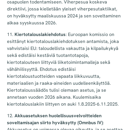
osapuolen todentamiseen. Viherpesua koskeva
direktiivi, jossa kielletään yleiset viherpesutaktiikat,
on hyväksytty maaliskuussa 2024 ja sen soveltaminen
alkaa syyskuussa 2026.
11.
Kiertotalouslakiehdotus
: Euroopan komissio on
esittänyt kiertotalouslakiehdotuksen antamista, joka
vahvistaisi EU: taloudellista vakautta ja kilpailukykyä
sekä edistäisi kestäviä tuotantotapoja,
kiertotalouteen liittyviä liiketoimintamalleja sekä
vähähiilisyyttä. Ehdotus edistäisi
kiertotaloustuotteiden vapaata liikkuvuutta,
materiaalien ja raaka-aineiden uudelleenkäyttöä.
Kiertotaloussäädös tulisi olemaan asetus, ja se
annetaan vuoden 2026 aikana. Kuulemisaika
kiertotalouslakiin liittyen on auki 1.8.2025-6.11.2025.
12.
Akkuasetuksen huolellisuusvelvoitteiden
soveltamisajan siirto hyväksytty (Omnbus IV)
:
Akkuasetus on voimassa olevaa oikeutta, ja se asettaa