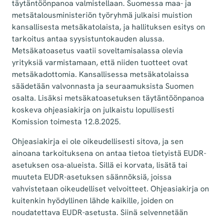
täytäntöönpanoa valmistellaan. Suomessa maa- ja
metsätalousministeriön työryhmä julkaisi muistion
kansallisesta metsäkatolaista, ja hallituksen esitys on
tarkoitus antaa syysistuntokauden alussa.
Metsäkatoasetus vaatii soveltamisalassa olevia
yrityksiä varmistamaan, että niiden tuotteet ovat
metsäkadottomia. Kansallisessa metsäkatolaissa
säädetään valvonnasta ja seuraamuksista Suomen
osalta. Lisäksi metsäkatoasetuksen täytäntöönpanoa
koskeva ohjeasiakirja on julkaistu lopullisesti
Komission toimesta 12.8.2025.
Ohjeasiakirja ei ole oikeudellisesti sitova, ja sen
ainoana tarkoituksena on antaa tietoa tietyistä EUDR-
asetuksen osa-alueista. Sillä ei korvata, lisätä tai
muuteta EUDR-asetuksen säännöksiä, joissa
vahvistetaan oikeudelliset velvoitteet. Ohjeasiakirja on
kuitenkin hyödyllinen lähde kaikille, joiden on
noudatettava EUDR-asetusta. Siinä selvennetään