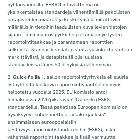
nyt lausunnoilla. EFRAG:n tavoitteena on
yksinkertaistaa standardeja vähentämällä pakollisten
datapisteiden määrää ja keskittymällä mitattaviin
määrällisiin tietoihin laadullisten kuvailevien tietojen
sijaan. Tämä muutos pyrkii helpottamaan yritysten
raportointitaakkaa ja parantamaan raporttien
selkeyttä. Standardien datapisteitä yksinkertaistetaan
merkittävästi, ja datapisteitä olisi uusissa
standardeissa lähes 60 % nykyisiä vähemmän.
2.
Quick-fixillä
1. aallon raportointiyrityksiä eli suuria
listayhtiöitä koskevia raportointisääntöjä on myös
helpotettu vuodelle 2025. EU komissio antoi
heinäkuussa 2025’pika-avun’ (Quick-fix) ESRS
standardeille. Tässä paketissa Euroopan komissio on
hyväksynyt kohdennettuja "pikakorjauksia"
ensimmäiseen eurooppalaisiin
kestävyysraportointistandardeihin (ESRS), mikä
vähentää raportointitaakkaa ja lisää varmuutta