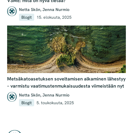
VSME: mitä on hyvä tietää?
Netta Skön
,
Jenna Nurmio
Blogit
15. elokuuta, 2025
Metsäkatoasetuksen soveltamisen alkaminen lähestyy
– varmistu vaatimustenmukaisuudesta viimeistään nyt
Netta Skön
,
Jenna Nurmio
Blogit
5. toukokuuta, 2025