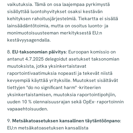
vaikutuksia. Tämä on osa laajempaa pyrkimystä
sisällyttää luontohyvitykset osaksi kestävän
kehityksen rahoitusjärjestelmiä. Tiekartta ei sisällä
lainsäädäntötoimia, mutta on osoitus luonto- ja
monimuotoisuusteeman merkityksestä EU:n
kestävyysagendalla.
8.
EU-taksonomian päivitys
: Euroopan komissio on
antanut 4.7.2025 delegoidut asetukset taksonomian
muutoksista, jotka yksinkertaistavat
raportointivaatimuksia nopeasti ja tekevät niistä
kevyempiä käyttää yrityksille. Muutokset sisältävät
tiettyjen "do no significant harm" -kriteerien
yksinkertaistamisen, muutoksia raportointipohjiin,
uuden 10 % olennaisuusrajan sekä OpEx- raportoinnin
vapaaehtoisuuden.
9.
Metsäkatoasetuksen kansallinen täytäntöönpano
:
EU:n metsäkatoasetuksen kansallista