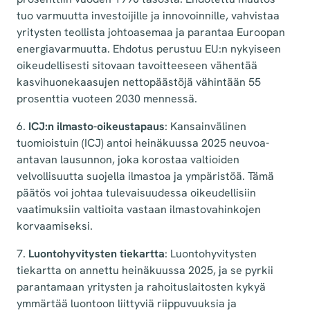
tuo varmuutta investoijille ja innovoinnille, vahvistaa
yritysten teollista johtoasemaa ja parantaa Euroopan
energiavarmuutta. Ehdotus perustuu EU:n nykyiseen
oikeudellisesti sitovaan tavoitteeseen vähentää
kasvihuonekaasujen nettopäästöjä vähintään 55
prosenttia vuoteen 2030 mennessä.
6.
ICJ:n ilmasto-oikeustapaus
: Kansainvälinen
tuomioistuin (ICJ) antoi heinäkuussa 2025 neuvoa-
antavan lausunnon, joka korostaa valtioiden
velvollisuutta suojella ilmastoa ja ympäristöä. Tämä
päätös voi johtaa tulevaisuudessa oikeudellisiin
vaatimuksiin valtioita vastaan ilmastovahinkojen
korvaamiseksi.
7.
Luontohyvitysten tiekartta
: Luontohyvitysten
tiekartta on annettu heinäkuussa 2025, ja se pyrkii
parantamaan yritysten ja rahoituslaitosten kykyä
ymmärtää luontoon liittyviä riippuvuuksia ja