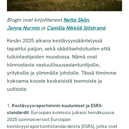
Blogin ovat kirjoittaneet
Netta Skön
,
Jenna Nurmio
ja
Camilla Nikkilä Sjöstrand
.
Kesän 2025 aikana kestävyyssääntelyssä
tapahtui paljon, sekä säädösehdotusten että
tulkintaohjeiden muodossa. Nämä ovat
kiinnostavia vastuullisuusasiantuntijoille,
yrityksille ja ylimmälle johdolle. Tässä tiimimme
kokoama kooste keskeisistä teemoista ja
uutisista:
1.
Kestävyysraportoinnin kuulumiset ja ESRS-
standardit
: Euroopan komissio julkaisi heinäkuussa
2025 luonnosversiot Euroopan
kestävyysraportointistandardeista (ESRS), jotka ovat