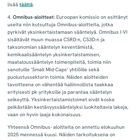
lisää
täältä
.
4.
Omnibus-aloitteet
: Euroopan komissio on esittänyt
useita niin kutsuttuja Omnibus-aloitteita, jotka
pyrkivät yksinkertaistamaan sääntelyä. Omnibus I-VI
sisältävät muun muassa CSRD:n, CS3D:n ja
taksonomian sääntelyn keventämistä,
kemikaalisääntelyn yksinkertaistamisen,
maataloussääntelyn toimenpiteitä, toimia niin
sanotuille ’Small Mid-Caps’ yhtiöille sekä
puolustussektorin toimia. Näiden aloitteiden
tavoitteena on vähentää hallinnollista taakkaa
erityisesti pk-yrityksille ja parantaa sääntelyn
selkeyttä. Yksinkertaistamistoimet eivät koske
pelkästään kestävyyssääntelyksi luokiteltavia lakeja,
vaan on hyvin laaja kokonaisuus.
Yhteensä Omnibus- aloitteita on annettu elokuuhun
2025 mennessä kuusi. Näiden tarkoituksena on