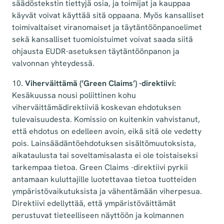
säädöstekstin tiettyjä osia, ja toimijat ja kauppaa
käyvät voivat käyttää sitä oppaana. Myös kansalliset
toimivaltaiset viranomaiset ja täytäntöönpanoelimet
sekä kansalliset tuomioistuimet voivat saada siitä
ohjausta EUDR-asetuksen täytäntöönpanon ja
valvonnan yhteydessä.
10.
Viherväittämä (’Green Claims’) -direktiivi:
Kesäkuussa nousi poliittinen kohu
viherväittämädirektiiviä koskevan ehdotuksen
tulevaisuudesta. Komissio on kuitenkin vahvistanut,
että ehdotus on edelleen avoin, eikä sitä ole vedetty
pois. Lainsäädäntöehdotuksen sisältömuutoksista,
aikataulusta tai soveltamisalasta ei ole toistaiseksi
tarkempaa tietoa. Green Claims -direktiivi pyrkii
antamaan kuluttajille luotettavaa tietoa tuotteiden
ympäristövaikutuksista ja vähentämään viherpesua.
Direktiivi edellyttää, että ympäristöväittämät
perustuvat tieteelliseen näyttöön ja kolmannen