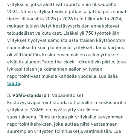
yrityksille, jotka aloittivat raportoinnin tilikaudelta
2024. Nämä yritykset voivat jatkossa jättää pois samat
tiedot tilikausilta 2025 ja 2026 kuin tilikaudelta 2024,
mukaan lukien tietyt kestävyysriskien ennakoitavat
taloudelliset vaikutukset. Lisäksi yli 750 työntekijän
yritykset hyötyvät samoista asteittaisen käyttöönoton
säännöksistä kuin pienemmät yritykset. Tämä korjaus
oli välttämätön, koska ensimmäisen aallon yritykset
eivät kuuluneet "stop-the-clock" -direktiivin piiriin, joka
lykkäsi toisen ja kolmannen aallon yritysten
raportointivaatimuksia kahdella vuodella. Lue lisää
täältä
.
3.
VSME-standardit
: Vapaaehtoiset
kestävyysraportointistandardit pienille ja keskisuurille
yrityksille (VSME) on hyväksytty virallisena
suosituksena. Tämä tarjoaa pk-yrityksille kevyemmän
raportointikehyksen, joka auttaa niitä vastaamaan
suurempien yritysten toimitusketjuvaatimuksiin. Lue