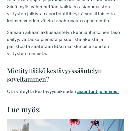
Siinä myös vähennetään kaikkien asianomaisten
yritysten julkista raportointitiheyttä vuosittaisesta
kolmen vuoden välein tapahtuvaan raportointiin.
Samaan aikaan akkusääntelyn kunnianhimoinen taso
säilyy: valtaosa pienistä ja suurista akuista ja
paristoista saatetaan EU:n markkinoille suurten
yritysten toimesta.
Mietityttääkö kestävyyssääntelyn
soveltaminen?
Ota yhteyttä kestävyysoikeuden
asiantuntijoihimme
.
Lue myös: