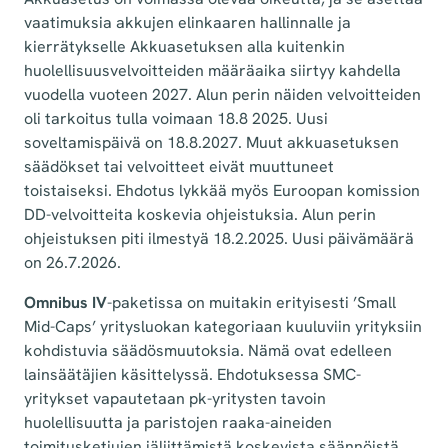
vaatimuksia akkujen elinkaaren hallinnalle ja
kierrätykselle Akkuasetuksen alla kuitenkin
huolellisuusvelvoitteiden määräaika siirtyy kahdella
vuodella vuoteen 2027. Alun perin näiden velvoitteiden
oli tarkoitus tulla voimaan 18.8 2025. Uusi
soveltamispäivä on 18.8.2027. Muut akkuasetuksen
säädökset tai velvoitteet eivät muuttuneet
toistaiseksi. Ehdotus lykkää myös Euroopan komission
DD-velvoitteita koskevia ohjeistuksia. Alun perin
ohjeistuksen piti ilmestyä 18.2.2025. Uusi päivämäärä
on 26.7.2026.
Omnibus IV
-paketissa on muitakin erityisesti ’Small
Mid-Caps’ yritysluokan kategoriaan kuuluviin yrityksiin
kohdistuvia säädösmuutoksia. Nämä ovat edelleen
lainsäätäjien käsittelyssä. Ehdotuksessa SMC-
yritykset vapautetaan pk-yritysten tavoin
huolellisuutta ja paristojen raaka-aineiden
toimitusketjujen jäljittämistä koskevista säännöistä.