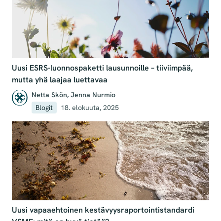
Uusi ESRS-luonnospaketti lausunnoille – tiiviimpää,
mutta yhä laajaa luettavaa
Netta Skön
,
Jenna Nurmio
Blogit
18. elokuuta, 2025
Uusi vapaaehtoinen kestävyysraportointistandardi