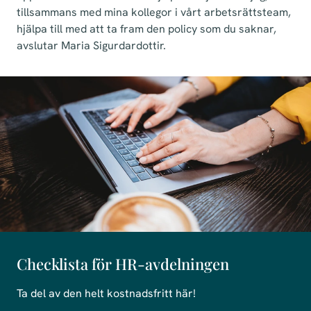
tillsammans med mina kollegor i vårt arbetsrättsteam,
hjälpa till med att ta fram den policy som du saknar,
avslutar Maria Sigurdardottir.
Checklista för HR-avdelningen
Ta del av den helt kostnadsfritt här!