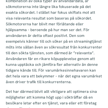
kombination av olika typer av användardata, är
sökmotorerna inte längre lika fokuserade på det
exakta sökordet. I stället har fokus skiftats mot att
visa relevanta resultat som baseras på sökordet.
Sökmotorerna har blivit mer förlåtande eller
hjälpsamma – beroende på hur man ser det. För
användaren är detta oftast positivt. Den som
exempelvis känner till och söker på en streamingtjänst
möts inte sällan även av sökresultat från konkurrenter
till den sökta tjänsten, som därmed är ”relevanta”.
Användaren får en rikare köpupplevelse genom att
kunna upptäcka och jämföra fler alternativ än denne
tidigare kände till. För varumärkesinnehavaren kan
det hela vara ett bekymmer – när det egna varumärket
även driver trafik till konkurrenterna.
Det har därmed blivit allt viktigare att optimera sina
möjligheter att komma högt upp i sökträffar då en
besökare letar efter en tjänst, vara eller ett företag