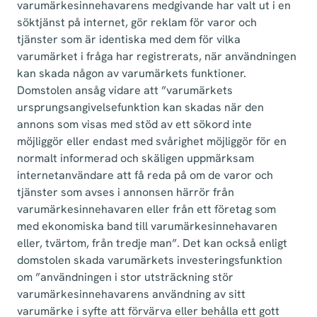
varumärkesinnehavarens medgivande har valt ut i en
söktjänst på internet, gör reklam för varor och
tjänster som är identiska med dem för vilka
varumärket i fråga har registrerats, när användningen
kan skada någon av varumärkets funktioner.
Domstolen ansåg vidare att ”varumärkets
ursprungsangivelsefunktion kan skadas när den
annons som visas med stöd av ett sökord inte
möjliggör eller endast med svårighet möjliggör för en
normalt informerad och skäligen uppmärksam
internetanvändare att få reda på om de varor och
tjänster som avses i annonsen härrör från
varumärkesinnehavaren eller från ett företag som
med ekonomiska band till varumärkesinnehavaren
eller, tvärtom, från tredje man”. Det kan också enligt
domstolen skada varumärkets investeringsfunktion
om ”användningen i stor utsträckning stör
varumärkesinnehavarens användning av sitt
varumärke i syfte att förvärva eller behålla ett gott