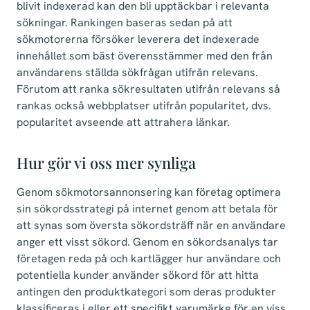
blivit indexerad kan den bli upptäckbar i relevanta
sökningar. Rankingen baseras sedan på att
sökmotorerna försöker leverera det indexerade
innehållet som bäst överensstämmer med den från
användarens ställda sökfrågan utifrån relevans.
Förutom att ranka sökresultaten utifrån relevans så
rankas också webbplatser utifrån popularitet, dvs.
popularitet avseende att attrahera länkar.
Hur gör vi oss mer synliga
Genom sökmotorsannonsering kan företag optimera
sin sökordsstrategi på internet genom att betala för
att synas som översta sökordsträff när en användare
anger ett visst sökord. Genom en sökordsanalys tar
företagen reda på och kartlägger hur användare och
potentiella kunder använder sökord för att hitta
antingen den produktkategori som deras produkter
klassificeras i eller ett specifikt varumärke för en viss