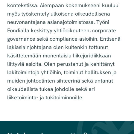
kontekstissa. Aiempaan kokemukseeni kuuluu
myös työskentely ulkoisena oikeudellisena
neuvonantajana asianajotoimistossa. Työni
Fondialla keskittyy yhtiöoikeuteen, corporate
governance sekä compliance-asioihin. Entisenä
lakiasiainjohtajana olen kuitenkin tottunut
käsittelemään monenlaisia liikejuridiikkaan
liittyviä asioita. Olen perustanut ja kehittänyt
lakitoimintoja yhtiöihin, toiminut hallituksen ja
muiden johtoelinten sihteerinä sekä antanut
oikeudellista tukea johdolle sekä eri
liiketoiminta- ja tukitoiminnoille.