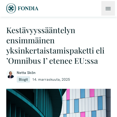
Kestävyyssääntelyn
ensimmäinen
yksinkertaistamispaketti eli
’Omnibus I’ etenee EU:ssa
Netta Skön
Blogit
14. marraskuuta, 2025