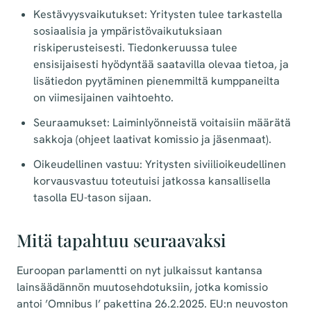
Kestävyysvaikutukset: Yritysten tulee tarkastella
sosiaalisia ja ympäristövaikutuksiaan
riskiperusteisesti. Tiedonkeruussa tulee
ensisijaisesti hyödyntää saatavilla olevaa tietoa, ja
lisätiedon pyytäminen pienemmiltä kumppaneilta
on viimesijainen vaihtoehto.
Seuraamukset: Laiminlyönneistä voitaisiin määrätä
sakkoja (ohjeet laativat komissio ja jäsenmaat).
Oikeudellinen vastuu: Yritysten siviilioikeudellinen
korvausvastuu toteutuisi jatkossa kansallisella
tasolla EU-tason sijaan.
Mitä tapahtuu seuraavaksi
Euroopan parlamentti on nyt julkaissut kantansa
lainsäädännön muutosehdotuksiin, jotka komissio
antoi ’Omnibus I’ pakettina 26.2.2025. EU:n neuvoston