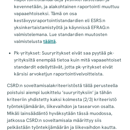
kevennetään, ja alakohtainen raportointi muuttuu
vapaaehtoiseksi. Tämä on osa
kestävyysraportointistandardien eli ESRS:n
yksinkertaistamistyötä ja käynnissä EFRAG:n
valmistelemana. Lue standardien muutosten
valmistelusta
täältä
.
Pk-yritykset: Suuryritykset eivät saa pyytää pk-
yrityksiltä enempää tietoa kuin mitä vapaaehtoiset
standardit edellyttävät, jotta pk-yritykset eivät
kärsisi arvoketjun raportointivelvoitteista.
CSRD:n soveltamisalakriteeristöstä tällä perusteella
poistuisi aiempi luokittelu ’suuryrityksiin’ ja tähän
kriteeriin yhdistetty kaksi kolmesta (2/3) kriteeristö
työntekijämäärän, liikevaihdon ja tasearvon osalta.
Mikäli lainsäädäntö hyväksytään tässä muodossa,
jatkossa CSRD:n soveltamisala määrittyy siis
pelkästään työntekijämäärän ja liikevaihdon kautta.