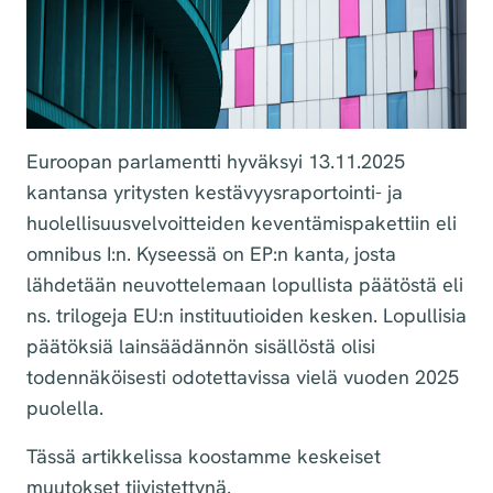
Euroopan parlamentti hyväksyi 13.11.2025
kantansa yritysten kestävyysraportointi- ja
huolellisuusvelvoitteiden keventämispakettiin eli
omnibus I:n. Kyseessä on EP:n kanta, josta
lähdetään neuvottelemaan lopullista päätöstä eli
ns. trilogeja EU:n instituutioiden kesken. Lopullisia
päätöksiä lainsäädännön sisällöstä olisi
todennäköisesti odotettavissa vielä vuoden 2025
puolella.
Tässä artikkelissa koostamme keskeiset
muutokset tiivistettynä.