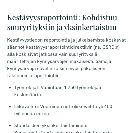
Kestävyysraportointi: Kohdistuu
suuryrityksiin ja yksinkertaistuu
Kestävyystiedon raportointia ja julkaisemista koskevat
säännöt kestävyysraportointidirektiivin (ns. CSRD:n)
alla koskisivat jatkossa vain suuryrityksiä
määriteltyjen kynnysarvojen mukaisesti. Samoja
kynnysarvoja sovellettaisiin myös pakolliseen
taksonomiaraportointiin.
Työntekijät: Vähintään 1 750 työntekijää
keskimäärin.
Liikevaihto: Vuotuinen nettoliikevaihto yli 450
miljoonaa euroa.
Standardien yksinkertaistaminen:
Raportointistandardeja yksinkertaistetaan ja