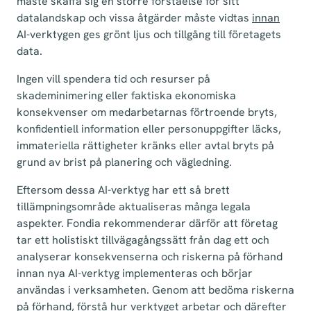
måste skaffa sig en större förståelse för sitt
datalandskap och vissa åtgärder måste vidtas
innan
AI-verktygen ges grönt ljus och tillgång till företagets
data.
Ingen vill spendera tid och resurser på
skademinimering eller faktiska ekonomiska
konsekvenser om medarbetarnas förtroende bryts,
konfidentiell information eller personuppgifter läcks,
immateriella rättigheter kränks eller avtal bryts på
grund av brist på planering och vägledning.
Eftersom dessa AI-verktyg har ett så brett
tillämpningsområde aktualiseras många legala
aspekter. Fondia rekommenderar därför att företag
tar ett holistiskt tillvägagångssätt från dag ett och
analyserar konsekvenserna och riskerna på förhand
innan nya AI-verktyg implementeras och börjar
användas i verksamheten. Genom att bedöma riskerna
på förhand, förstå hur verktyget arbetar och därefter