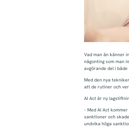
Vad man än känner inf
någonting som man int
avgörande del i både 
Med den nya tekniken 
att de rutiner och ve
AI Act är ny lagstiftn
– Med AI Act kommer l
sanktioner och skades
undvika höga sanktio