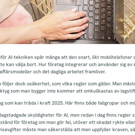
ör AI-tekniken spår många att den snart, likt mobiltelefoner o
e kan välja bort. Hur företag integrerar och använder sig av A
affärsmodeller och det dagliga arbetet framöver.
följer dock osäkerhet, som vilka regler som gäller. Man måst
rktyg som man bygger inte kommer att omkullkastas av lagstift
ing som kan träda i kraft 2025. Här finns både fallgropar och mö
agstadgade skyldigheter för AI, men redan i dag finns regler s
tånd för företag om man gör fel, utöver ett skadat rykte elle
nsavgifter måste man säkerställa att man uppfyller kraven, 