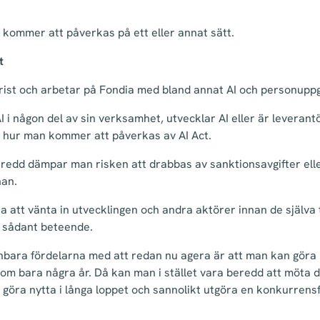
 kommer att påverkas på ett eller annat sätt.
t
rist och arbetar på Fondia med bland annat AI och personuppgi
i någon del av sin verksamhet, utvecklar AI eller är leverant
 i hur man kommer att påverkas av AI Act.
redd dämpar man risken att drabbas av sanktionsavgifter eller
han.
ja att vänta in utvecklingen och andra aktörer innan de själva
tt sådant beteende.
bara fördelarna med att redan nu agera är att man kan göra r
 om bara några år. Då kan man i stället vara beredd att möta 
öra nytta i långa loppet och sannolikt utgöra en konkurrensf