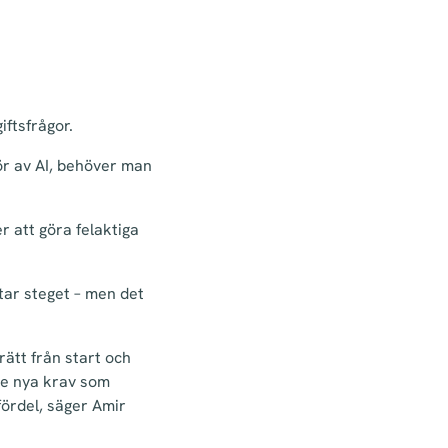
ftsfrågor.
ör av AI, behöver man
 att göra felaktiga
 tar steget – men det
ätt från start och
de nya krav som
ördel, säger Amir