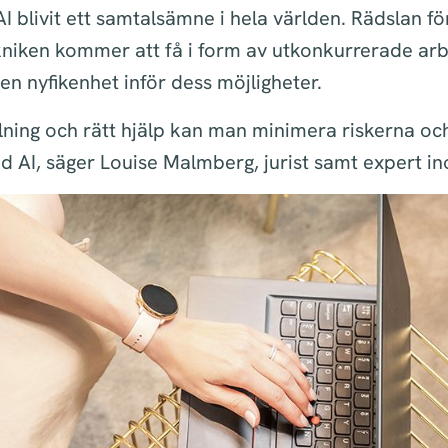
I blivit ett samtalsämne i hela världen. Rädslan fö
iken kommer att få i form av utkonkurrerade arbet
n nyfikenhet inför dess möjligheter.
lning och rätt hjälp kan man minimera riskerna o
 AI, säger Louise Malmberg, jurist samt expert in