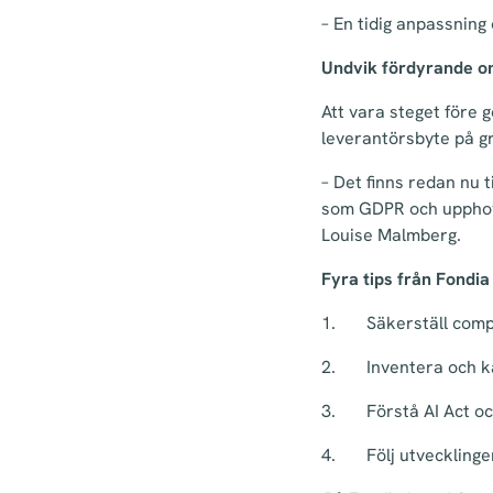
– En tidig anpassning
Undvik fördyrande 
Att vara steget före
leverantörsbyte på gr
– Det finns redan nu t
som GDPR och upphovsr
Louise Malmberg.
Fyra tips från Fondia 
1.
Säkerställ comp
2.
Inventera och ka
3.
Förstå AI Act oc
4.
Följ utvecklinge