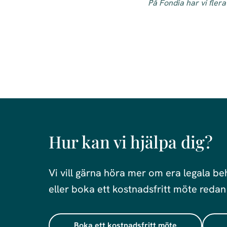
På Fondia har vi fler
Hur kan vi hjälpa dig?
Vi vill gärna höra mer om era legala be
eller boka ett kostnadsfritt möte redan
Boka ett kostnadsfritt möte