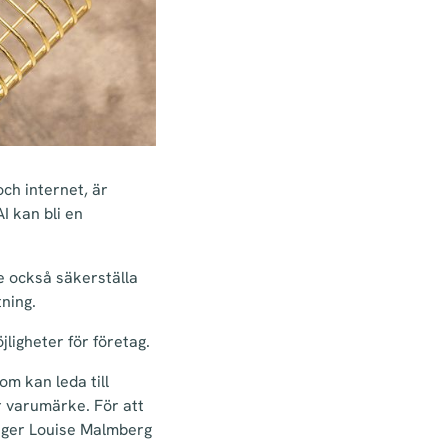
ch internet, är
I kan bli en
e också säkerställa
ning.
jligheter för företag.
om kan leda till
r varumärke. För att
säger Louise Malmberg