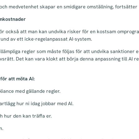
 och medvetenhet skapar en smidigare omställning, fortsätter
omkostnader
 gör också att man kan undvika risker för en kostsam omprogra
und av ett icke-regelanpassat AI-system.
illämpliga regler som måste följas för att undvika sanktioner e
ätt. Det kan vara klokt att börja denna anpassning till AI re
för att möta AI:
liance med gällande regler.
rtlägg hur ni idag jobbar med AI.
h hur den kan träffa er.
n.