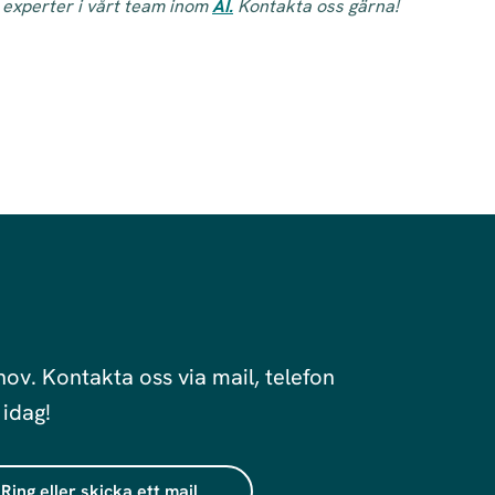
a experter i vårt team inom
AI.
Kontakta oss gärna!
hov. Kontakta oss via mail, telefon
 idag!
Ring eller skicka ett mail