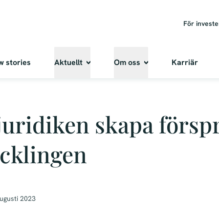
För invest
w stories
Aktuellt
Om oss
Karriär
juridiken skapa försp
cklingen
ugusti 2023