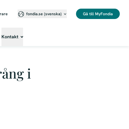
erare
Gå till MyFondia
fondia.se (svenska)⁠
Kontakt
rång i