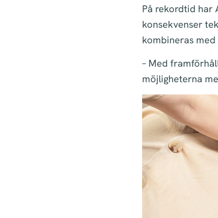
På rekordtid har A
konsekvenser tekn
kombineras med e
– Med framförhål
möjligheterna med