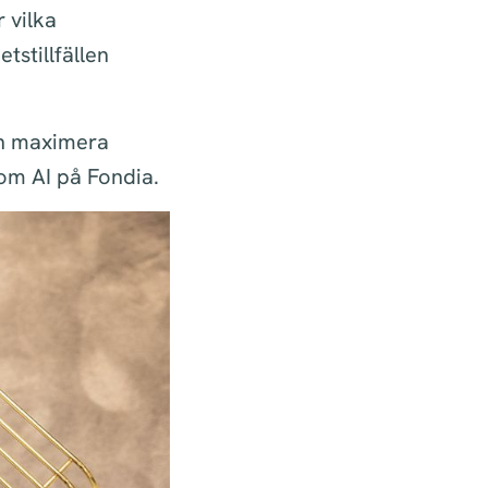
r vilka
stillfällen
ch maximera
om AI på Fondia.