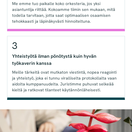
Me emme tuo paikalle koko orkesteria, jos yksi
asiantuntija riittää. Kokoamme tiimin sen mukaan, mitä
todella tarvitaan, jotta saat optimaalisen osaamisen
tehokkaasti ja läpinäkyvästi hinnoiteltuna.
3
Yhteistyötä ilman pönötystä kuin hyvän
työkaverin kanssa
Meille tärkeitä ovat mutkaton viestintä, nopea reagointi
ja yhteistyö, joka ei tunnu viralliselta protokollalta vaan
aidolta kumppanuudelta. Juristimme puhuvat selkeää
kieltä ja ratkovat tilanteet käytännönläheisesti.