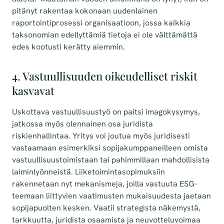
pitänyt rakentaa kokonaan uudenlainen
raportointiprosessi organisaatioon, jossa kaikkia
taksonomian edellyttämiä tietoja ei ole välttämättä
edes kootusti kerätty aiemmin.
4. Vastuullisuuden oikeudelliset riskit
kasvavat
Uskottava vastuullisuustyö on paitsi imagokysymys,
jatkossa myös olennainen osa juridista
riskienhallintaa. Yritys voi joutua myös juridisesti
vastaamaan esimerkiksi sopijakumppaneilleen omista
vastuullisuustoimistaan tai pahimmillaan mahdollisista
laiminlyönneistä. Liiketoimintasopimuksiin
rakennetaan nyt mekanismeja, joilla vastuuta ESG-
teemaan liittyvien vaatimusten mukaisuudesta jaetaan
sopijapuolten kesken. Vaatii strategista näkemystä,
tarkkuutta, juridista osaamista ja neuvotteluvoimaa