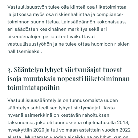
Vastuullisuustyön tulee olla kiinteä osa liiketoimintaa
ja jatkossa myös osa riskienhallintaa ja compliance-
toiminnon suunnittelua. Lainsäädännön kokonaisuus,
eri säädösten keskinäinen merkitys sekä eri
oikeudenalojen periaatteet vaikuttavat
vastuullisuustyöhön ja ne tulee ottaa huomioon riskien
hallitsemiseksi.
3. Sääntelyn lyhyet siirtymäajat tuovat
isoja muutoksia nopeasti liiketoiminnan
toimintatapoihin
Vastuullisuussääntelylle on tunnusomaista uuden
sääntelyn suhteellisen lyhyet siirtymäajat. Tästä
hyvänä esimerkkinä on kestävän rahoituksen
taksonomia, joka oli luonnoksena ohjelmatasolla 2018,
hyväkyttiin 2020 ja tuli voimaan asteittain vuoden 2022
alusta.
Muutaman vuoden aikaikkuna on lyhyt, kun on