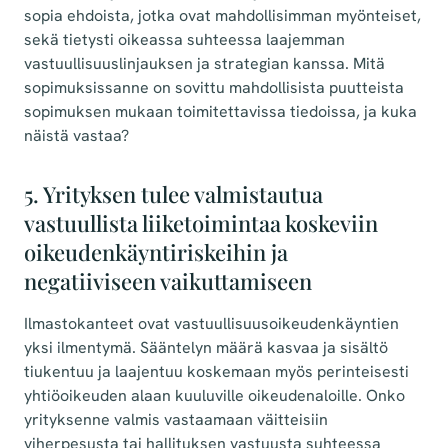
sopia ehdoista, jotka ovat mahdollisimman myönteiset,
sekä tietysti oikeassa suhteessa laajemman
vastuullisuuslinjauksen ja strategian kanssa. Mitä
sopimuksissanne on sovittu mahdollisista puutteista
sopimuksen mukaan toimitettavissa tiedoissa, ja kuka
näistä vastaa?
5. Yrityksen tulee valmistautua
vastuullista liiketoimintaa koskeviin
oikeudenkäyntiriskeihin ja
negatiiviseen vaikuttamiseen
Ilmastokanteet ovat vastuullisuusoikeudenkäyntien
yksi ilmentymä. Sääntelyn määrä kasvaa ja sisältö
tiukentuu ja laajentuu koskemaan myös perinteisesti
yhtiöoikeuden alaan kuuluville oikeudenaloille. Onko
yrityksenne valmis vastaamaan väitteisiin
viherpesusta tai hallituksen vastuusta suhteessa