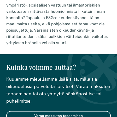
ympäristö-, sosiaalisen vastuun tai ilmastoriskien
vaikutusten riittävästä huomioinnista liiketoiminnan
kannalta? Tapauksia ESG-oikeudenkäynneistä on
maailmalta useita, eikä pohjoismaiset tapaukset ole
poissuljettuja. Varsinaisten oikeudenkäynti- ja
riitatilanteiden lisäksi pelkkien väitteidenkin vaikutus
yrityksen brändiin voi olla suuri.
Kuinka voimme auttaa?
Kuulemme mielellämme lisää siitä, millaisia
oikeudellisia palveluita tarvitset. Varaa maksuton
tapaaminen tai ota yhteyttä sähköpostitse tai
puhelimitse.
Varaa maksuton tapaaminen