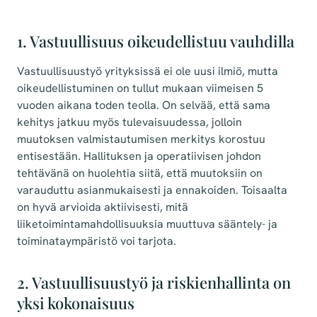
1. Vastuullisuus oikeudellistuu vauhdilla
Vastuullisuustyö yrityksissä ei ole uusi ilmiö, mutta
oikeudellistuminen on tullut mukaan viimeisen 5
vuoden aikana toden teolla. On selvää, että sama
kehitys jatkuu myös tulevaisuudessa, jolloin
muutoksen valmistautumisen merkitys korostuu
entisestään. Hallituksen ja operatiivisen johdon
tehtävänä on huolehtia siitä, että muutoksiin on
varauduttu asianmukaisesti ja ennakoiden. Toisaalta
on hyvä arvioida aktiivisesti, mitä
liiketoimintamahdollisuuksia muuttuva sääntely- ja
toiminataympäristö voi tarjota.
2. Vastuullisuustyö ja riskienhallinta on
yksi kokonaisuus