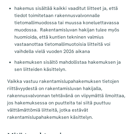
hakemus sisältää kaikki vaaditut liitteet ja, että
tiedot toimitetaan rakennusvalvonnalle
tietomallimuodossa tai muussa koneluettavassa
muodossa.
Rakentamisluvan hakijan tulee myös
huomioida, että kuntien tekninen valmius
vastaanottaa tietomallimuotoisia liitteitä voi
vaihdella vielä vuoden 2026 aikana
hakemuksen sisältö mahdollistaa hakemuksen ja
sen liitteiden käsittelyn.
Vaikka vastuu rakentamislupahakemuksen tietojen
riittävyydestä on rakentamisluvan hakijalla,
rakennusvalvonnan tehtävänä on viipymättä ilmoittaa,
jos hakemuksessa on puutteita tai siitä puuttuu
välttämättömiä liitteitä, jotka estävät
rakentamislupahakemuksen käsittelyn.