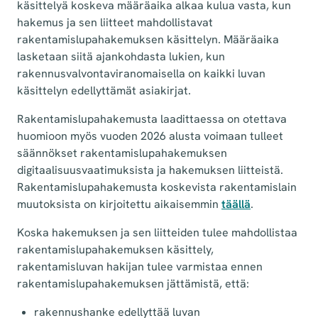
käsittelyä koskeva määräaika alkaa kulua vasta, kun
hakemus ja sen liitteet mahdollistavat
rakentamislupahakemuksen käsittelyn. Määräaika
lasketaan siitä ajankohdasta lukien, kun
rakennusvalvontaviranomaisella on kaikki luvan
käsittelyn edellyttämät asiakirjat.
Rakentamislupahakemusta laadittaessa on otettava
huomioon myös vuoden 2026 alusta voimaan tulleet
säännökset rakentamislupahakemuksen
digitaalisuusvaatimuksista ja hakemuksen liitteistä.
Rakentamislupahakemusta koskevista rakentamislain
muutoksista on kirjoitettu aikaisemmin
täällä
.
Koska hakemuksen ja sen liitteiden tulee mahdollistaa
rakentamislupahakemuksen käsittely,
rakentamisluvan hakijan tulee varmistaa ennen
rakentamislupahakemuksen jättämistä, että:
rakennushanke edellyttää luvan