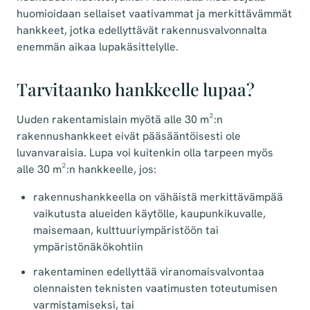
huomioidaan sellaiset vaativammat ja merkittävämmät
hankkeet, jotka edellyttävät rakennusvalvonnalta
enemmän aikaa lupakäsittelylle.
Tarvitaanko hankkeelle lupaa?
Uuden rakentamislain myötä alle 30 m²:n
rakennushankkeet eivät pääsääntöisesti ole
luvanvaraisia. Lupa voi kuitenkin olla tarpeen myös
alle 30 m²:n hankkeelle, jos:
rakennushankkeella on vähäistä merkittävämpää
vaikutusta alueiden käytölle, kaupunkikuvalle,
maisemaan, kulttuuriympäristöön tai
ympäristönäkökohtiin
rakentaminen edellyttää viranomaisvalvontaa
olennaisten teknisten vaatimusten toteutumisen
varmistamiseksi, tai