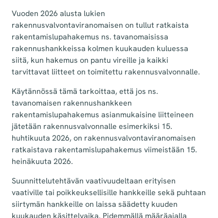
Vuoden 2026 alusta lukien
rakennusvalvontaviranomaisen on tullut ratkaista
rakentamislupahakemus ns. tavanomaisissa
rakennushankkeissa kolmen kuukauden kuluessa
siitä, kun hakemus on pantu vireille ja kaikki
tarvittavat liitteet on toimitettu rakennusvalvonnalle.
Käytännössä tämä tarkoittaa, että jos ns.
tavanomaisen rakennushankkeen
rakentamislupahakemus asianmukaisine liitteineen
jätetään rakennusvalvonnalle esimerkiksi 15.
huhtikuuta 2026, on rakennusvalvontaviranomaisen
ratkaistava rakentamislupahakemus viimeistään 15.
heinäkuuta 2026.
Suunnittelutehtävän vaativuudeltaan erityisen
vaativille tai poikkeuksellisille hankkeille sekä puhtaan
siirtymän hankkeille on laissa säädetty kuuden
kuukauden käsittelyaika. Pidemmällä määräajalla