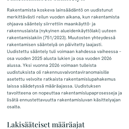
Rakentamista koskeva lainsäädäntö on uudistunut
merkittävästi reilun vuoden aikana, kun rakentamista
ohjaava sääntely siirrettiin maankäyttö- ja
rakennuslaista (nykyinen alueidenkäyttölaki) uuteen
rakentamislakiin (751/2023). Muutosten yhteydessä
rakentamisen sääntelyä on päivitetty laajasti.
Uudistettu sääntely tuli voimaan kahdessa vaiheessa –
osa vuoden 2025 alusta lukien ja osa vuoden 2026
alussa. Yksi vuonna 2026 voimaan tulleista
uudistuksista oli rakennusvalvontaviranomaisille
asetettu velvoite ratkaista rakentamislupahakemus
laissa säädetyssä määräajassa. Uudistuksen
tavoitteena on nopeuttaa rakentamislupaprosesseja ja
lisätä ennustettavuutta rakentamisluvan käsittelyajan
osalta.
Lakisääteiset määräajat