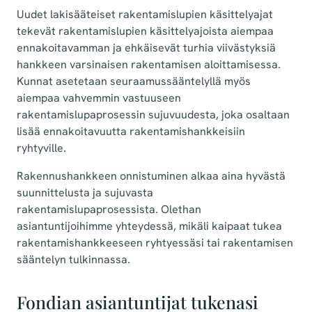
Uudet lakisääteiset rakentamislupien käsittelyajat
tekevät rakentamislupien käsittelyajoista aiempaa
ennakoitavamman ja ehkäisevät turhia viivästyksiä
hankkeen varsinaisen rakentamisen aloittamisessa.
Kunnat asetetaan seuraamussääntelyllä myös
aiempaa vahvemmin vastuuseen
rakentamislupaprosessin sujuvuudesta, joka osaltaan
lisää ennakoitavuutta rakentamishankkeisiin
ryhtyville.
Rakennushankkeen onnistuminen alkaa aina hyvästä
suunnittelusta ja sujuvasta
rakentamislupaprosessista. Olethan
asiantuntijoihimme yhteydessä, mikäli kaipaat tukea
rakentamishankkeeseen ryhtyessäsi tai rakentamisen
sääntelyn tulkinnassa.
Fondian asiantuntijat tukenasi