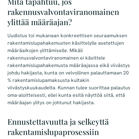
Mitä tapahtuu, jos
rakennusvalvontaviranomainen
ylittää määräajan?
Uudistus toi mukanaan konkreettisen seuraamuksen
rakentamislupahakemusten käsittelylle asetettujen
määräaikojen ylittämiselle. Mikäli
rakennusvalvontaviranomainen ei käsittele
rakentamislupahakemusta määräajassa eikä viivästys
johdu hakijasta, kunta on velvollinen palauttamaan 20
% rakentamislupamaksusta kultakin
viivästyskuukaudelta. Kunnan tulee suorittaa palautus
oma-aloitteisesti, ellei kunta esitä näyttöä siitä, että
määräajan ylitys on johtunut hakijasta.
Ennustettavuutta ja selkeyttä
rakentamislupaprosessiin