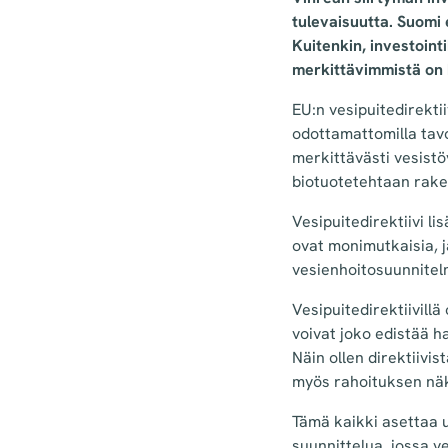
tulevaisuutta. Suomi 
Kuitenkin, investoint
merkittävimmistä on 
EU:n vesipuitedirektii
odottamattomilla tav
merkittävästi vesistö
biotuotetehtaan rak
Vesipuitedirektiivi l
ovat monimutkaisia, j
vesienhoitosuunnitel
Vesipuitedirektiivill
voivat joko edistää h
Näin ollen direktiivi
myös rahoituksen nä
Tämä kaikki asettaa u
suunnittelua, jossa v