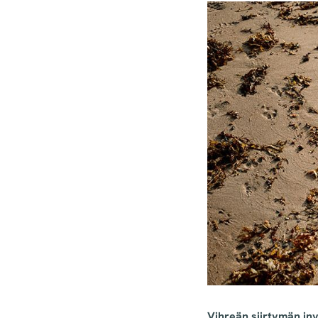
Vihreän siirtymän in