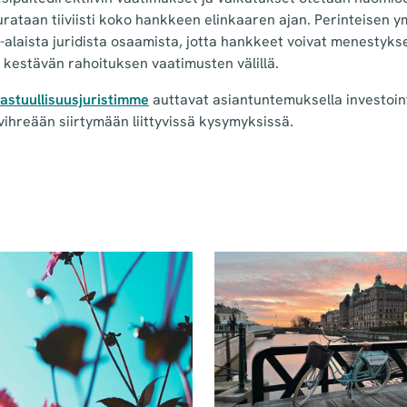
eurataan tiiviisti koko hankkeen elinkaaren ajan. Perinteisen 
ja-alaista juridista osaamista, jotta hankkeet voivat menestyk
ja kestävän rahoituksen vaatimusten välillä.
astuullisuusjuristimme
auttavat asiantuntemuksella investoi
 vihreään siirtymään liittyvissä kysymyksissä.