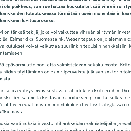
ei ole poikkeus, vaan se haluaa houkutella lisää vihreän siirt
ihankkeiden toteutuksessa törmätään usein monenlaisiin haaste
hankkeen luvitusprosessi.
vi on tärkeä tekijä, joka voi vaikuttaa vihreän siirtymän inves
oilla. Esimerkiksi Suomessa nk. Weser-tapaus on jo aiemmin o
vaikutukset voivat vaikuttaa suuriinkin teollisiin hankkeisiin,
entamiseen.
isää epävarmuutta hanketta valmistelevan näkökulmasta. Krite
a niiden täyttäminen on osin riippuvaista julkisen sektorin toi
mista.
ä on suora yhteys myös kestävän rahoituksen kriteereihin. Dire
ankkeiden saamista kestävän rahoituksen piiriin tai sulkea ne 
stä johtuvien vaatimusten huomioiminen luvitusstrategiassa on 
kökulmasta.
usia vaatimuksia investointihankkeiden valmistelijoille ja edel
esipuitedirektiivin vaatimukset ja vaikutukset otetaan huomi