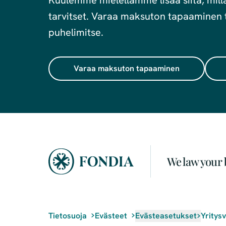
Kuulemme mielellämme lisää siitä, millai
tarvitset. Varaa maksuton tapaaminen t
puhelimitse.
Varaa maksuton tapaaminen
We law your 
Tietosuoja
Evästeet
Evästeasetukset
Yritys