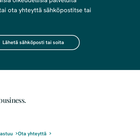
sia oikeudellisia palveluita
ai ota yhteyttä sähköpostitse tai
Lähetä sähköposti tai soita
business.
vastuu
Ota yhteyttä