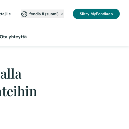
ttajille
Siirry MyFondiaan
fondia.fi (suomi)
Ota yhteyttä
alla
teihin