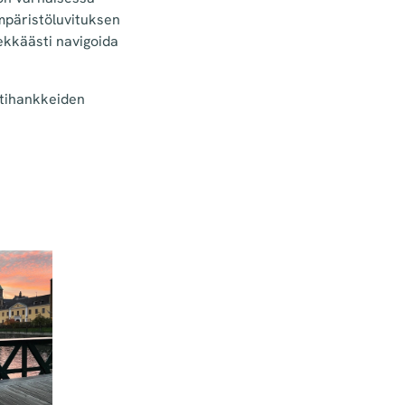
ympäristöluvituksen
sekkäästi navigoida
ntihankkeiden