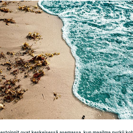
vestoinnit ovat keskeisessä asemassa, kun maailma pyrkii k