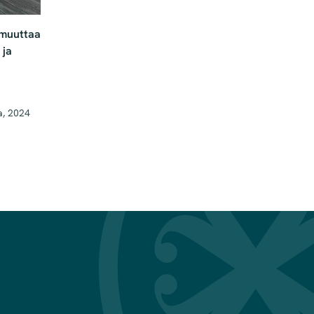
 muuttaa
 ja
a, 2024