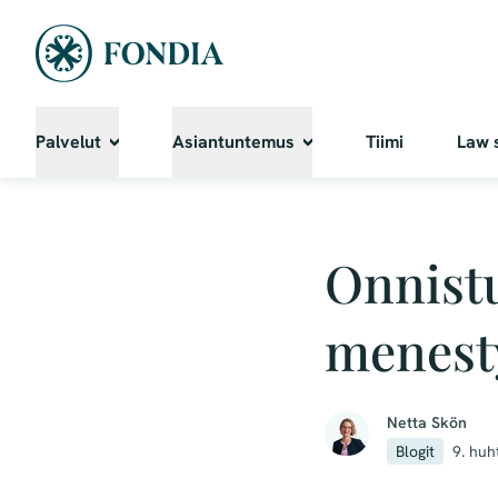
Palvelut
Asiantuntemus
Tiimi
Law 
Onnistu
menesty
Netta Skön
Blogit
9. huh