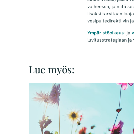
vaiheessa, ja niitä s
lisäksi tarvitaan laa
vesipuitedirektiivin 
Ympäristöoikeus
- ja
v
luvitusstrategiaan ja
Lue myös: