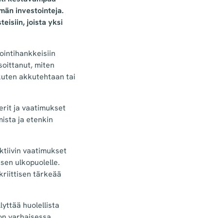
ymän investointeja.
isiin, joista yksi
tointihankkeisiin
soittanut, miten
 kuten akkutehtaan tai
erit ja vaatimukset
mista ja etenkin
ktiivin vaatimukset
sen ulkopuolelle.
kriittisen tärkeää
lyttää huolellista
oon varhaisessa