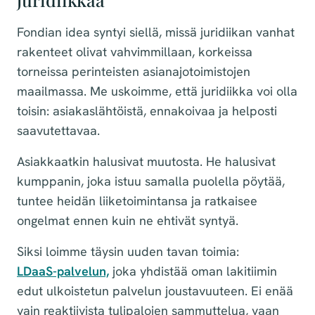
Fondian idea syntyi siellä, missä juridiikan vanhat
rakenteet olivat vahvimmillaan, korkeissa
torneissa perinteisten asianajotoimistojen
maailmassa. Me uskoimme, että juridiikka voi olla
toisin: asiakaslähtöistä, ennakoivaa ja helposti
saavutettavaa.
Asiakkaatkin halusivat muutosta. He halusivat
kumppanin, joka istuu samalla puolella pöytää,
tuntee heidän liiketoimintansa ja ratkaisee
ongelmat ennen kuin ne ehtivät syntyä.
Siksi loimme täysin uuden tavan toimia:
LDaaS-palvelun,
joka yhdistää oman lakitiimin
edut ulkoistetun palvelun joustavuuteen. Ei enää
vain reaktiivista tulipalojen sammuttelua, vaan