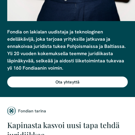
Fondia on lakialan uudistaja ja teknologinen 
edelläkävijä, joka tarjoaa yrityksille jatkuvaa ja 
ennakoivaa juridista tukea Pohjoismaissa ja Baltiassa. 
Yli 20 vuoden kokemuksella teemme juridiikasta 
läpinäkyvää, selkeää ja aidosti liiketoimintaa tukevaa 
yli 160 Fondiaanin voimin.
Ota yhteyttä
Fondian tarina
Kapinasta kasvoi uusi tapa tehdä
juridiikkaa