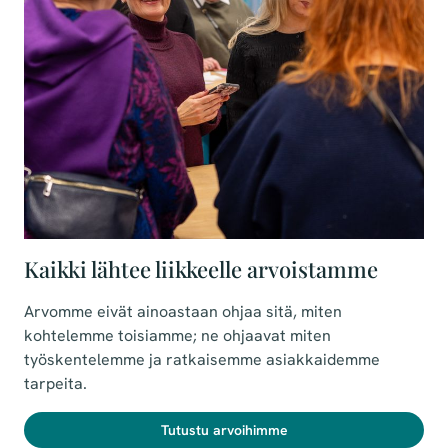
Kaikki lähtee liikkeelle arvoistamme
Arvomme eivät ainoastaan ohjaa sitä, miten
kohtelemme toisiamme; ne ohjaavat miten
työskentelemme ja ratkaisemme asiakkaidemme
tarpeita.
Tutustu arvoihimme