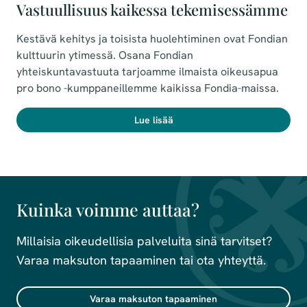
Vastuullisuus kaikessa tekemisessämme
Kestävä kehitys ja toisista huolehtiminen ovat Fondian
kulttuurin ytimessä. Osana Fondian
yhteiskuntavastuuta tarjoamme ilmaista oikeusapua
pro bono -kumppaneillemme kaikissa Fondia-maissa.
Lue lisää
Kuinka voimme auttaa?
Millaisia oikeudellisia palveluita sinä tarvitset?
Varaa maksuton tapaaminen tai ota yhteyttä.
Varaa maksuton tapaaminen