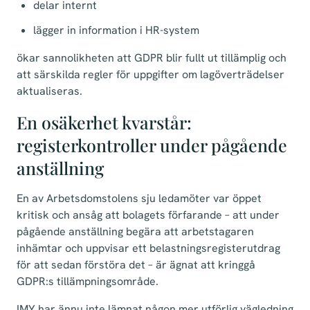
delar internt
lägger in information i HR-system
ökar sannolikheten att GDPR blir fullt ut tillämplig och
att särskilda regler för uppgifter om lagöverträdelser
aktualiseras.
En osäkerhet kvarstår:
registerkontroller under pågående
anställning
En av Arbetsdomstolens sju ledamöter var öppet
kritisk och ansåg att bolagets förfarande – att under
pågående anställning begära att arbetstagaren
inhämtar och uppvisar ett belastningsregisterutdrag
för att sedan förstöra det – är ägnat att kringgå
GDPR:s tillämpningsområde.
IMY har ännu inte lämnat någon mer utförlig vägledning