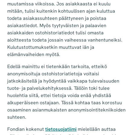
muutamissa viikoissa. Jos asiakkaasta ei kuulu
mitään, tulisi kuitenkin kohtuullisen ajan kuluttua
todeta asiakassuhteen päättyneen ja poistaa
asiakastiedot. Myös tyytyväisten ja palaavien
asiakkaiden ostohistoriatiedot tulisi omasta
aloitteesta todeta jossain vaiheessa vanhentuneiksi.
Kulutustottumuksetkin muuttuvat iän ja
elämänvaiheiden myötä.
Edellä mainittu ei tietenkään tarkoita, etteikö
anonymisoituja ostohistoriatietoja voitaisi
jatkokäsitellä ja hyödyntää vaikkapa tulevaisuuden
tuote- ja palvelukehityksessä. Tällöin toki tulee
huolehtia siitä, ettei tietoja voida enää yhdistää
alkuperäiseen ostajaan. Tässä kohtaa taas korostuu
osaaminen asianmukaisten anonymisointitekniikoiden
suhteen.
Fondian kokenut
tietosuojatiimi
mielellään auttaa