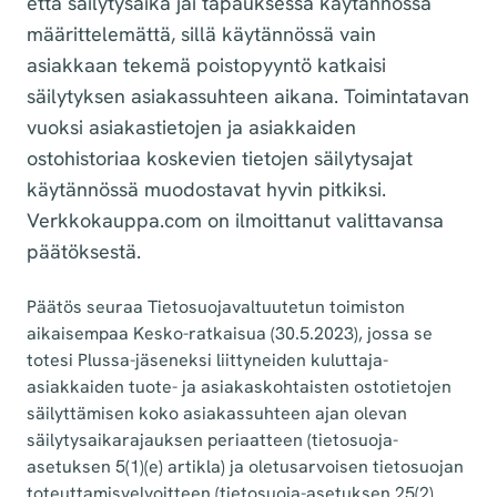
että säilytysaika jäi tapauksessa käytännössä
määrittelemättä, sillä käytännössä vain
asiakkaan tekemä poistopyyntö katkaisi
säilytyksen asiakassuhteen aikana. Toimintatavan
vuoksi asiakastietojen ja asiakkaiden
ostohistoriaa koskevien tietojen säilytysajat
käytännössä muodostavat hyvin pitkiksi.
Verkkokauppa.com on ilmoittanut valittavansa
päätöksestä.
Päätös seuraa Tietosuojavaltuutetun toimiston
aikaisempaa Kesko-ratkaisua (30.5.2023), jossa se
totesi Plussa-jäseneksi liittyneiden kuluttaja-
asiakkaiden tuote- ja asiakaskohtaisten ostotietojen
säilyttämisen koko asiakassuhteen ajan olevan
säilytysaikarajauksen periaatteen (tietosuoja-
asetuksen 5(1)(e) artikla) ja oletusarvoisen tietosuojan
toteuttamisvelvoitteen (tietosuoja-asetuksen 25(2)