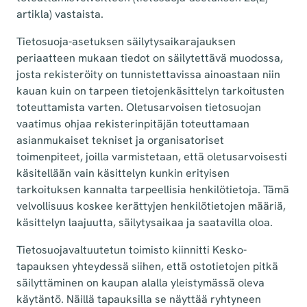
artikla) vastaista.
Tietosuoja-asetuksen säilytysaikarajauksen
periaatteen mukaan tiedot on säilytettävä muodossa,
josta rekisteröity on tunnistettavissa ainoastaan niin
kauan kuin on tarpeen tietojenkäsittelyn tarkoitusten
toteuttamista varten. Oletusarvoisen tietosuojan
vaatimus ohjaa rekisterinpitäjän toteuttamaan
asianmukaiset tekniset ja organisatoriset
toimenpiteet, joilla varmistetaan, että oletusarvoisesti
käsitellään vain käsittelyn kunkin erityisen
tarkoituksen kannalta tarpeellisia henkilötietoja. Tämä
velvollisuus koskee kerättyjen henkilötietojen määriä,
käsittelyn laajuutta, säilytysaikaa ja saatavilla oloa.
Tietosuojavaltuutetun toimisto kiinnitti Kesko-
tapauksen yhteydessä siihen, että ostotietojen pitkä
säilyttäminen on kaupan alalla yleistymässä oleva
käytäntö. Näillä tapauksilla se näyttää ryhtyneen