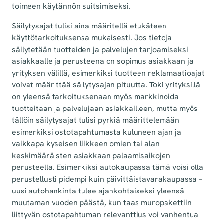
toimeen käytännön suitsimiseksi.
Säilytysajat tulisi aina määritellä etukäteen
käyttötarkoituksensa mukaisesti. Jos tietoja
säilytetään tuotteiden ja palvelujen tarjoamiseksi
asiakkaalle ja perusteena on sopimus asiakkaan ja
yrityksen välillä, esimerkiksi tuotteen reklamaatioajat
voivat määrittää säilytysajan pituutta. Toki yrityksillä
on yleensä tarkoituksenaan myös markkinoida
tuotteitaan ja palvelujaan asiakkailleen, mutta myös
tällöin säilytysajat tulisi pyrkiä määrittelemään
esimerkiksi ostotapahtumasta kuluneen ajan ja
vaikkapa kyseisen liikkeen omien tai alan
keskimääräisten asiakkaan palaamisaikojen
perusteella. Esimerkiksi autokaupassa tämä voisi olla
perustellusti pidempi kuin päivittäistavarakaupassa –
uusi autohankinta tulee ajankohtaiseksi yleensä
muutaman vuoden päästä, kun taas muropakettiin
liittyvän ostotapahtuman relevanttius voi vanhentua