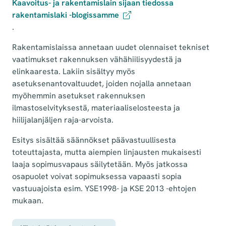
Kaavoitus- ja rakentamislain sijaan tiedossa
rakentamislaki -blogissamme
.
Rakentamislaissa annetaan uudet olennaiset tekniset
vaatimukset rakennuksen vähähiilisyydestä ja
elinkaaresta. Lakiin sisältyy myös
asetuksenantovaltuudet, joiden nojalla annetaan
myöhemmin asetukset rakennuksen
ilmastoselvityksestä, materiaaliselosteesta ja
hiilijalanjäljen raja-arvoista.
Esitys sisältää säännökset päävastuullisesta
toteuttajasta, mutta aiempien linjausten mukaisesti
laaja sopimusvapaus säilytetään. Myös jatkossa
osapuolet voivat sopimuksessa vapaasti sopia
vastuuajoista esim. YSE1998- ja KSE 2013 -ehtojen
mukaan.