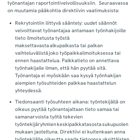
työnantajan raportointivelvollisuuksiin. Seuraavassa
on muutamia pääkohtia direktiivin vaatimuksista:
Rekrytointiin liittyvä sääntely: uudet säännöt
velvoittavat työnantajaa antamaan työnhakijoille
tieto ilmoitetusta työstä
maksettavasta alkupalkasta tai palkan
vaihteluvälistä joko työpaikkailmoituksessa tai
ennen haastattelua. Palkkatieto on annettava
työnhakijalle ilman, että hän pyytää sitä.
Työnantaja ei myöskään saa kysyä työnhakijan
aiempien työsuhteiden palkkaa haastattelun
yhteydessä.
Tiedonsaanti työsuhteen aikana: työntekijällä on
oikeus pyytää työnantajaltaan tieto samaa tai
samanarvoista työtä tekevien
työntekijäryhmien keskipalkkatasosta sukupuolen
mukaan jaoteltuna. Direktiivi ei kuitenkaan anna
työntekijälle oikeutta saada tietoonsa yksittäisten