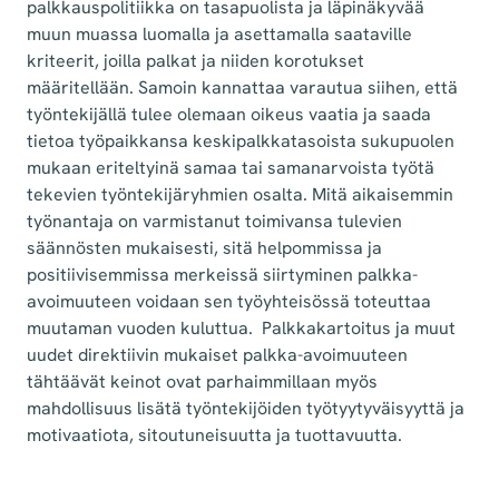
palkkauspolitiikka on tasapuolista ja läpinäkyvää
muun muassa luomalla ja asettamalla saataville
kriteerit, joilla palkat ja niiden korotukset
määritellään. Samoin kannattaa varautua siihen, että
työntekijällä tulee olemaan oikeus vaatia ja saada
tietoa työpaikkansa keskipalkkatasoista sukupuolen
mukaan eriteltyinä samaa tai samanarvoista työtä
tekevien työntekijäryhmien osalta. Mitä aikaisemmin
työnantaja on varmistanut toimivansa tulevien
säännösten mukaisesti, sitä helpommissa ja
positiivisemmissa merkeissä siirtyminen palkka-
avoimuuteen voidaan sen työyhteisössä toteuttaa
muutaman vuoden kuluttua. Palkkakartoitus ja muut
uudet direktiivin mukaiset palkka-avoimuuteen
tähtäävät keinot ovat parhaimmillaan myös
mahdollisuus lisätä työntekijöiden työtyytyväisyyttä ja
motivaatiota, sitoutuneisuutta ja tuottavuutta.