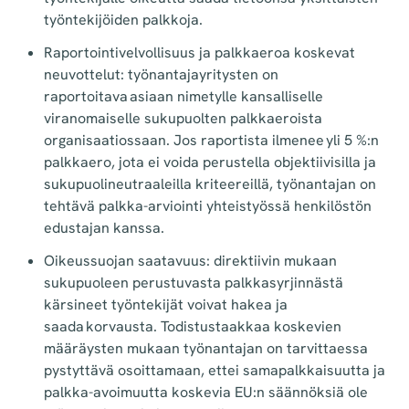
työntekijöiden palkkoja.
Raportointivelvollisuus ja palkkaeroa koskevat
neuvottelut: työnantajayritysten on
raportoitava asiaan nimetylle kansalliselle
viranomaiselle sukupuolten palkkaeroista
organisaatiossaan. Jos raportista ilmenee yli 5 %:n
palkkaero, jota ei voida perustella objektiivisilla ja
sukupuolineutraaleilla kriteereillä, työnantajan on
tehtävä palkka-arviointi yhteistyössä henkilöstön
edustajan kanssa.
Oikeussuojan saatavuus: direktiivin mukaan
sukupuoleen perustuvasta palkkasyrjinnästä
kärsineet työntekijät voivat hakea ja
saada korvausta. Todistustaakkaa koskevien
määräysten mukaan työnantajan on tarvittaessa
pystyttävä osoittamaan, ettei samapalkkaisuutta ja
palkka-avoimuutta koskevia EU:n säännöksiä ole