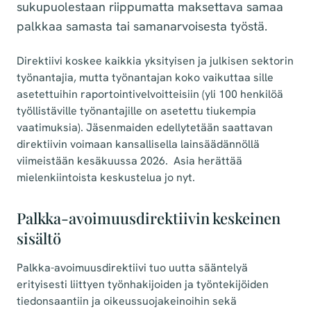
sukupuolestaan riippumatta maksettava samaa
palkkaa samasta tai samanarvoisesta työstä.
Direktiivi koskee kaikkia yksityisen ja julkisen sektorin
työnantajia, mutta työnantajan koko vaikuttaa sille
asetettuihin raportointivelvoitteisiin (yli 100 henkilöä
työllistäville työnantajille on asetettu tiukempia
vaatimuksia). Jäsenmaiden edellytetään saattavan
direktiivin voimaan kansallisella lainsäädännöllä
viimeistään kesäkuussa 2026. Asia herättää
mielenkiintoista keskustelua jo nyt.
Palkka-avoimuusdirektiivin keskeinen
sisältö
Palkka-avoimuusdirektiivi tuo uutta sääntelyä
erityisesti liittyen työnhakijoiden ja työntekijöiden
tiedonsaantiin ja oikeussuojakeinoihin sekä