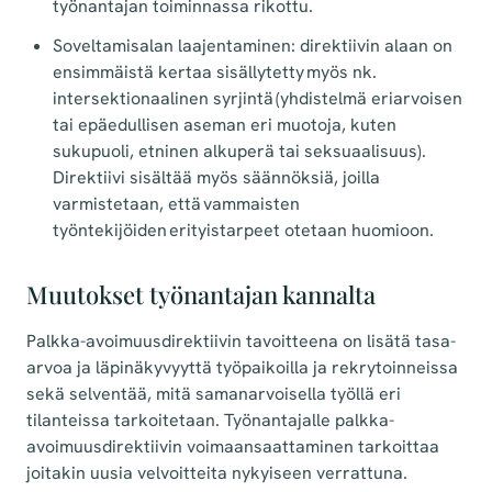
työnantajan toiminnassa rikottu.
Soveltamisalan laajentaminen: direktiivin alaan on
ensimmäistä kertaa sisällytetty myös nk.
intersektionaalinen syrjintä (yhdistelmä eriarvoisen
tai epäedullisen aseman eri muotoja, kuten
sukupuoli, etninen alkuperä tai seksuaalisuus).
Direktiivi sisältää myös säännöksiä, joilla
varmistetaan, että vammaisten
työntekijöiden erityistarpeet otetaan huomioon.
Muutokset työnantajan kannalta
Palkka-avoimuusdirektiivin tavoitteena on lisätä tasa-
arvoa ja läpinäkyvyyttä työpaikoilla ja rekrytoinneissa
sekä selventää, mitä samanarvoisella työllä eri
tilanteissa tarkoitetaan. Työnantajalle palkka-
avoimuusdirektiivin voimaansaattaminen tarkoittaa
joitakin uusia velvoitteita nykyiseen verrattuna.