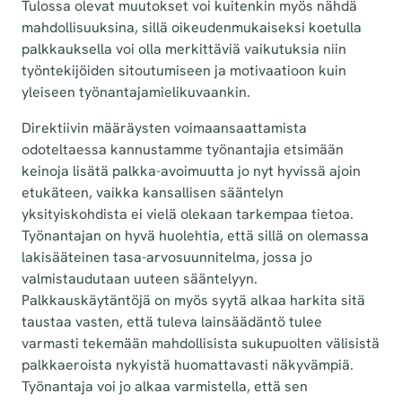
Tulossa olevat muutokset voi kuitenkin myös nähdä
mahdollisuuksina, sillä oikeudenmukaiseksi koetulla
palkkauksella voi olla merkittäviä vaikutuksia niin
työntekijöiden sitoutumiseen ja motivaatioon kuin
yleiseen työnantajamielikuvaankin.
Direktiivin määräysten voimaansaattamista
odoteltaessa kannustamme työnantajia etsimään
keinoja lisätä palkka-avoimuutta jo nyt hyvissä ajoin
etukäteen, vaikka kansallisen sääntelyn
yksityiskohdista ei vielä olekaan tarkempaa tietoa.
Työnantajan on hyvä huolehtia, että sillä on olemassa
lakisääteinen tasa-arvosuunnitelma, jossa jo
valmistaudutaan uuteen sääntelyyn.
Palkkauskäytäntöjä on myös syytä alkaa harkita sitä
taustaa vasten, että tuleva lainsäädäntö tulee
varmasti tekemään mahdollisista sukupuolten välisistä
palkkaeroista nykyistä huomattavasti näkyvämpiä.
Työnantaja voi jo alkaa varmistella, että sen