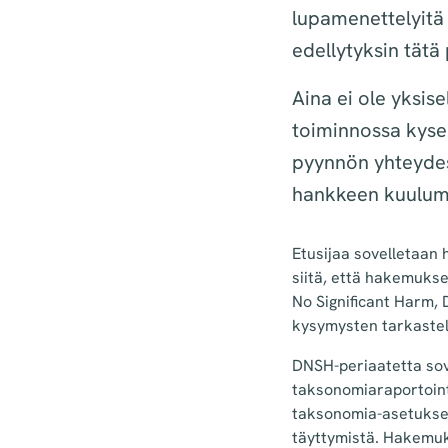
lupamenettelyit
edellytyksin tätä
Aina ei ole yksis
toiminnossa kyse
pyynnön yhteydess
hankkeen kuulum
Etusijaa sovelletaan 
siitä, että hakemuks
No Significant Harm, 
kysymysten tarkastelu
DNSH-periaatetta sov
taksonomiaraportointi
taksonomia-asetuksen
täyttymistä. Hakemuk