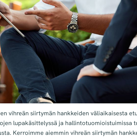
n vihreän siirtymän hankkeiden väliaikaisesta etu
tojen lupakäsittelyssä ja hallintotuomioistuimissa 
sta. Kerroimme aiemmin vihreän siirtymän hankke