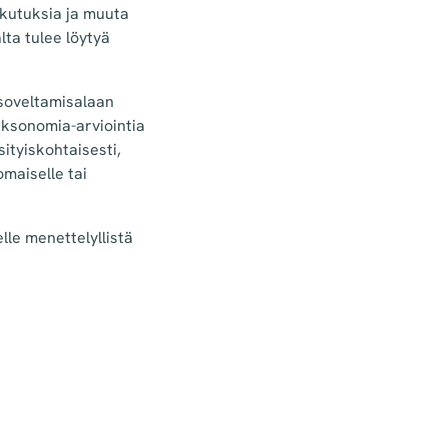
ikutuksia ja muuta
lta tulee löytyä
 soveltamisalaan
aksonomia-arviointia
ityiskohtaisesti,
omaiselle tai
le menettelyllistä