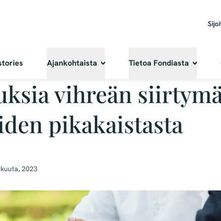
Sijoi
stories
Ajankohtaista
Tietoa Fondiasta
ksia vihreän siirtym
den pikakaistasta
akuuta, 2023