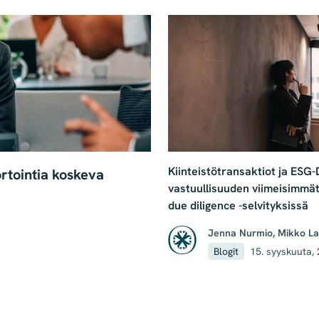
Kiinteistötransaktiot ja ESG-
ortointia koskeva
vastuullisuuden viimeisimmät
due diligence -selvityksissä
Jenna Nurmio
,
Mikko La
Blogit
15. syyskuuta,