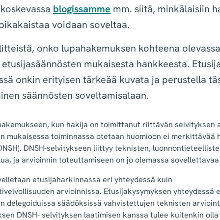
ä koskevassa
blogissamme
mm. siitä, minkälaisiin ha
 pikakaistaa voidaan soveltaa.
elitteistä, onko lupahakemuksen kohteena olevass
 etusijasäännösten mukaisesta hankkeesta. Etusij
ä onkin erityisen tärkeää kuvata ja perustella täs
inen säännösten soveltamisalaan.
hakemukseen, kun hakija on toimittanut riittävän selvityksen a
en mukaisessa toiminnassa otetaan huomioon ei merkittävää h
DNSH). DNSH-selvitykseen liittyy teknisten, luonnontieteelliste
a, ja arvioinnin toteuttamiseen on jo olemassa sovellettavaa 
elletaan etusijaharkinnassa eri yhteydessä kuin
velvollisuuden arvioinnissa. Etusijakysymyksen yhteydessä ei
 delegoiduissa säädöksissä vahvistettujen teknisten arvioint
sen DNSH- selvityksen laatimisen kanssa tulee kuitenkin oll