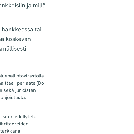
nkkeisiin ja millä
a hankkeessa tai
aa koskevan
mällisesti
luehallintovirastolle
aittaa –periaate (Do
n sekä juridisten
ohjeistusta.
 siten edellytetä
ikriteereiden
a tarkkana