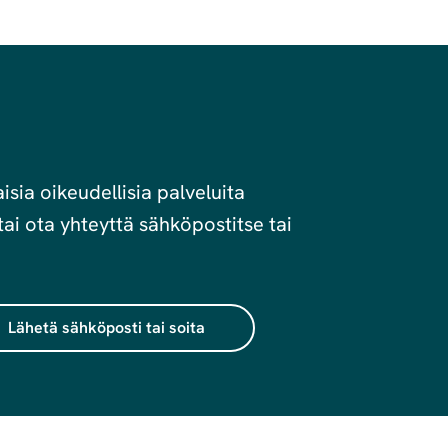
sia oikeudellisia palveluita
ai ota yhteyttä sähköpostitse tai
Lähetä sähköposti tai soita