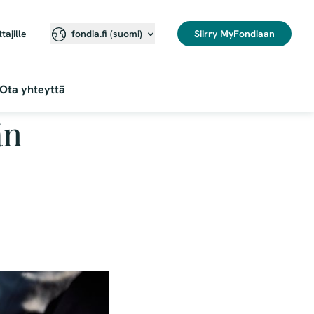
ttajille
Siirry MyFondiaan
fondia.fi (suomi)
Ota yhteyttä
än