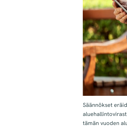
Säännökset eräide
aluehallintoviras
tämän vuoden alu