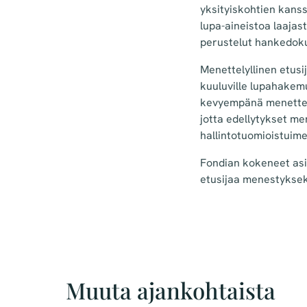
yksityiskohtien kanss
lupa-aineistoa laajas
perustelut hankedok
Menettelyllinen etus
kuuluville lupahakemu
kevyempänä menettelyn
jotta edellytykset men
hallintotuomioistuime
Fondian kokeneet asi
etusijaa menestyksek
Muuta ajankohtaista