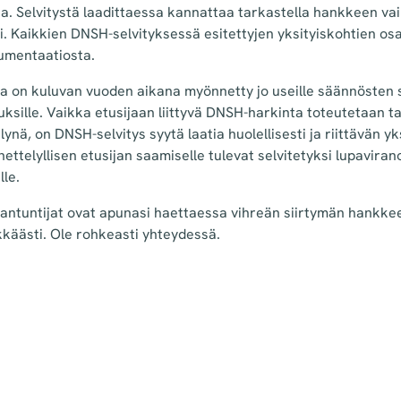
a. Selvitystä laadittaessa kannattaa tarkastella hankkeen va
ti. Kaikkien DNSH-selvityksessä esitettyjen yksityiskohtien osa
umentaatiosta.
ija on kuluvan vuoden aikana myönnetty jo useille säännösten
ksille. Vaikka etusijaan liittyvä DNSH-harkinta toteutetaan t
ä, on DNSH-selvitys syytä laatia huolellisesti ja riittävän yks
ettelyllisen etusijan saamiselle tulevat selvitetyksi lupaviran
lle.
antuntijat ovat apunasi haettaessa vihreän siirtymän hankkeel
käästi. Ole rohkeasti yhteydessä.