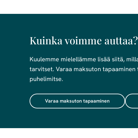
Kuinka voimme auttaa?
Kuulemme mielellämme lisää siitä, millai
tarvitset. Varaa maksuton tapaaminen t
puhelimitse.
Varaa maksuton tapaaminen