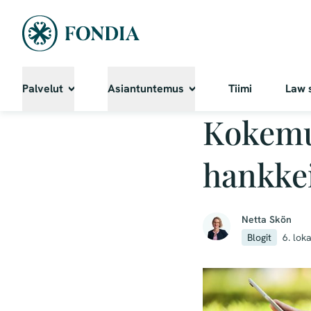
Palvelut
Asiantuntemus
Tiimi
Law 
Kokemu
hankkei
Netta Skön
Blogit
6. lok