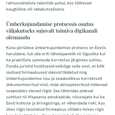
rahvusvaheliste talentide puhul, kes töötavad
kaugtööna või vabakutselisena.
Ümberkujundamise protsessis osutus
väljakutseks sujuvalt toimiva digikanali
olemasolu
Kuna piiriülese ümberkujundamise protsess on Eestis
haruldane, tuli olla eriti tähelepanelik nii õiguslike kui
ka praktiliste sammude korrektse järgimise suhtes.
Fondia juristid hoolitsesid eelkõige selle eest, et kõik
olulised formaalsused oleksid täidetud ning
ümberkujundamise sisu ja seaduslikkus korrektselt
dokumenteeritud viisil, mida aktsepteeriksid mõlemad
osapooleks olevad riigid. See tähendas pidevat
suhtlust nii Hispaania advokaatide, nõustajate kui ka
Eesti kohtute ja äriregistriga, et vähendada riski, kus
ühes riigis teostatud formaalsus võidaks teises riigis