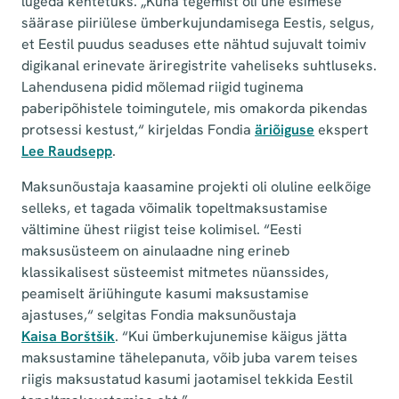
lugeda kehtetuks. „Kuna tegemist oli ühe esimese
säärase piiriülese ümberkujundamisega Eestis, selgus,
et Eestil puudus seaduses ette nähtud sujuvalt toimiv
digikanal erinevate äriregistrite vaheliseks suhtluseks.
Lahendusena pidid mõlemad riigid tuginema
paberipõhistele toimingutele, mis omakorda pikendas
protsessi kestust,“ kirjeldas Fondia
äriõiguse
ekspert
Lee Raudsepp
.
Maksunõustaja kaasamine projekti oli oluline eelkõige
selleks, et tagada võimalik topeltmaksustamise
vältimine ühest riigist teise kolimisel. “Eesti
maksusüsteem on ainulaadne ning erineb
klassikalisest süsteemist mitmetes nüanssides,
peamiselt äriühingute kasumi maksustamise
ajastuses,“ selgitas Fondia maksunõustaja
Kaisa Borštšik
. “Kui ümberkujunemise käigus jätta
maksustamine tähelepanuta, võib juba varem teises
riigis maksustatud kasumi jaotamisel tekkida Eestil