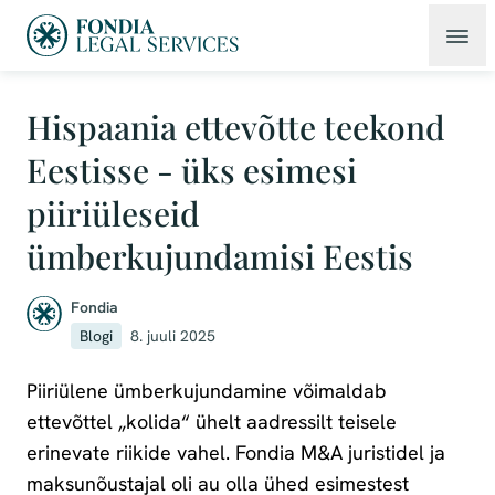
Hispaania ettevõtte teekond
Eestisse - üks esimesi
piiriüleseid
ümberkujundamisi Eestis
Fondia
Blogi
8. juuli 2025
Piiriülene ümberkujundamine võimaldab
ettevõttel „kolida“ ühelt aadressilt teisele
erinevate riikide vahel. Fondia M&A juristidel ja
maksunõustajal oli au olla ühed esimestest