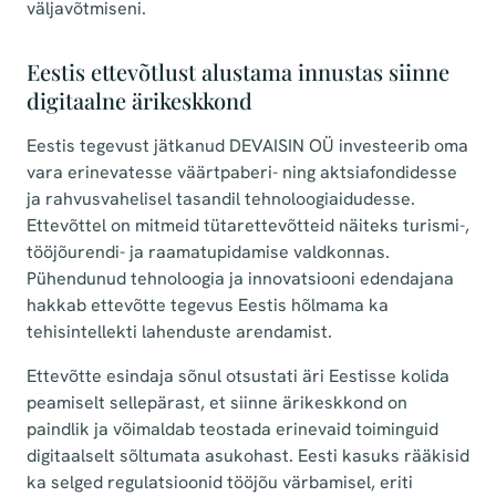
väljavõtmiseni.
Eestis ettevõtlust alustama innustas siinne
digitaalne ärikeskkond
Eestis tegevust jätkanud DEVAISIN OÜ investeerib oma
vara erinevatesse väärtpaberi- ning aktsiafondidesse
ja rahvusvahelisel tasandil tehnoloogiaidudesse.
Ettevõttel on mitmeid tütarettevõtteid näiteks turismi-,
tööjõurendi- ja raamatupidamise valdkonnas.
Pühendunud tehnoloogia ja innovatsiooni edendajana
hakkab ettevõtte tegevus Eestis hõlmama ka
tehisintellekti lahenduste arendamist.
Ettevõtte esindaja sõnul otsustati äri Eestisse kolida
peamiselt sellepärast, et siinne ärikeskkond on
paindlik ja võimaldab teostada erinevaid toiminguid
digitaalselt sõltumata asukohast. Eesti kasuks rääkisid
ka selged regulatsioonid tööjõu värbamisel, eriti