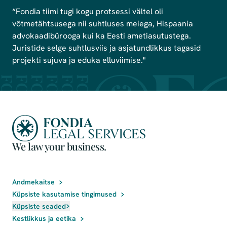
“Fondia tiimi tugi kogu protsessi vältel oli
võtmetähtsusega nii suhtluses meiega, Hispaania
advokaadibürooga kui ka Eesti ametiasutustega.
Juristide selge suhtlusviis ja asjatundlikkus tagasid
projekti sujuva ja eduka elluviimise."
We law your business.
Andmekaitse
Küpsiste kasutamise tingimused
Küpsiste seaded
Kestlikkus ja eetika