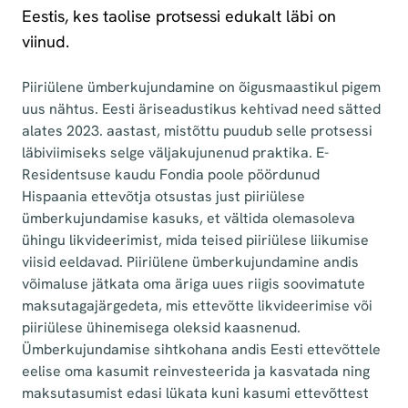
Eestis, kes taolise protsessi edukalt läbi on
viinud.
Piiriülene ümberkujundamine on õigusmaastikul pigem
uus nähtus. Eesti äriseadustikus kehtivad need sätted
alates 2023. aastast, mistõttu puudub selle protsessi
läbiviimiseks selge väljakujunenud praktika. E-
Residentsuse kaudu Fondia poole pöördunud
Hispaania ettevõtja otsustas just piiriülese
ümberkujundamise kasuks, et vältida olemasoleva
ühingu likvideerimist, mida teised piiriülese liikumise
viisid eeldavad. Piiriülene ümberkujundamine andis
võimaluse jätkata oma äriga uues riigis soovimatute
maksutagajärgedeta, mis ettevõtte likvideerimise või
piiriülese ühinemisega oleksid kaasnenud.
Ümberkujundamise sihtkohana andis Eesti ettevõttele
eelise oma kasumit reinvesteerida ja kasvatada ning
maksutasumist edasi lükata kuni kasumi ettevõttest