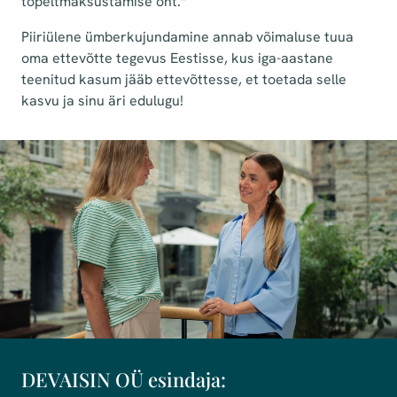
topeltmaksustamise oht.”
Piiriülene ümberkujundamine annab võimaluse tuua
oma ettevõtte tegevus Eestisse, kus iga-aastane
teenitud kasum jääb ettevõttesse, et toetada selle
kasvu ja sinu äri edulugu!
DEVAISIN OÜ esindaja: