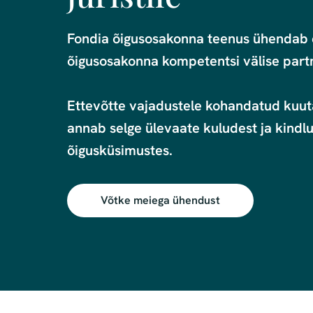
Fondia õigusosakonna teenus ühendab e
õigusosakonna kompetentsi välise partn
Ettevõtte vajadustele kohandatud kuut
annab selge ülevaate kuludest ja kindl
õigusküsimustes.
Võtke meiega ühendust