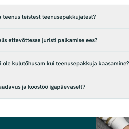
 teenus teistest teenusepakkujatest?
lis ettevõttesse juristi palkamise ees?
 ei ole kulutõhusam kui teenusepakkuja kaasamine?
saadavus ja koostöö igapäevaselt?