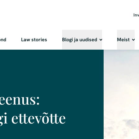
In
ond
Law stories
Blogi ja uudised
Meist
eenus:
gi ettevõtte