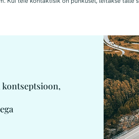
m. Kui teie kontaktisik on puhkusel, leitakse talle 
 kontseptsioon,
tega