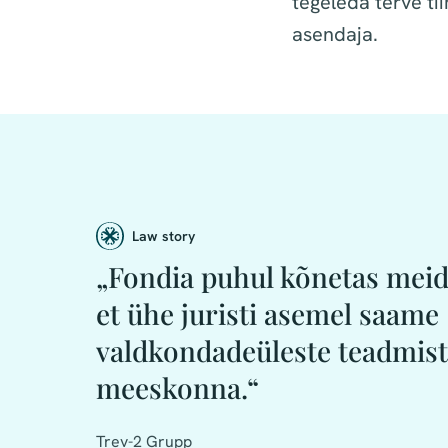
tegeleda terve tii
asendaja.
Law story
„Fondia puhul kõnetas meid
et ühe juristi asemel saame
valdkondadeüleste teadmis
meeskonna.“
Trev-2 Grupp