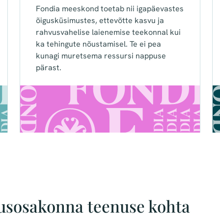
Fondia meeskond toetab nii igapäevastes
õigusküsimustes, ettevõtte kasvu ja
rahvusvahelise laienemise teekonnal kui
ka tehingute nõustamisel. Te ei pea
kunagi muretsema ressursi nappuse
pärast.
usosakonna teenuse kohta