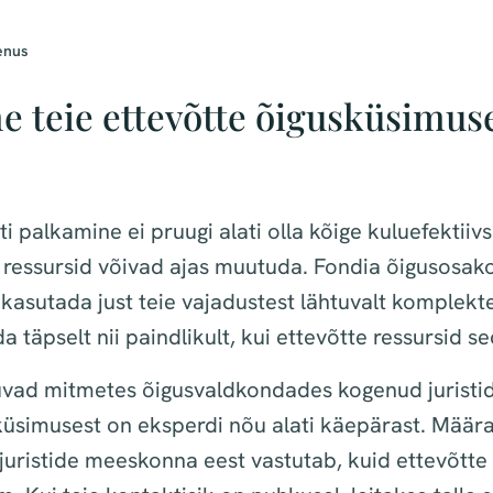
enus
 teie ettevõtte õigusküsimuse
sti palkamine ei pruugi alati olla kõige kuluefektii
 ressursid võivad ajas muutuda.
Fondia õigusosak
asutada just teie vajadustest lähtuvalt komplekte
a täpselt nii paindlikult, kui ettevõtte ressursid s
ad mitmetes õigusvaldkondades kogenud juristid,
üsimusest on eksperdi nõu alati käepärast. Määr
 juristide meeskonna eest vastutab, kuid ettevõtt