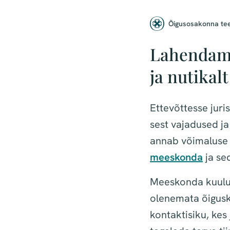
Õigusosakonna te
Lahendame
ja nutikalt
Ettevõttesse juri
sest vajadused ja
annab võimaluse k
meeskonda
ja sed
Meeskonda kuuluv
olenemata õigusk
kontaktisiku, kes