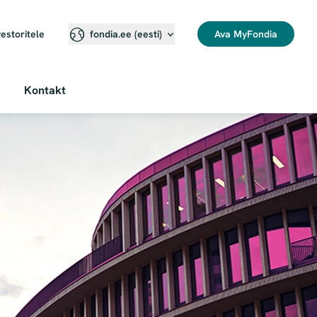
vestoritele
Ava MyFondia
fondia.ee (eesti)
Kontakt