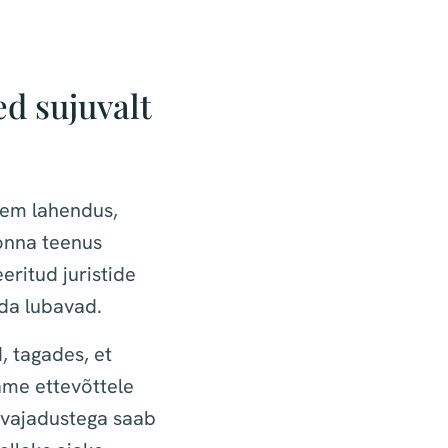
d sujuvalt
vsem lahendus,
onna teenus
eritud juristide
eda lubavad.
 tagades, et
ame ettevõttele
e vajadustega saab