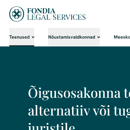
Teenused
Nõustamisvaldkonnad
Meesk
Õigusosakonna t
alternatiiv või tu
juristile