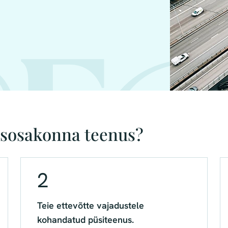
usosakonna teenus?
2
Teie ettevõtte vajadustele
kohandatud püsiteenus.