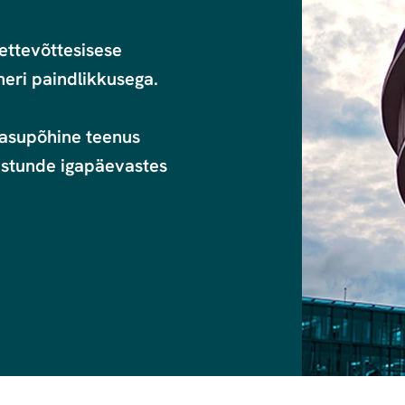
ttevõttesisese 
eri paindlikkusega.

asupõhine teenus 
ustunde igapäevastes 