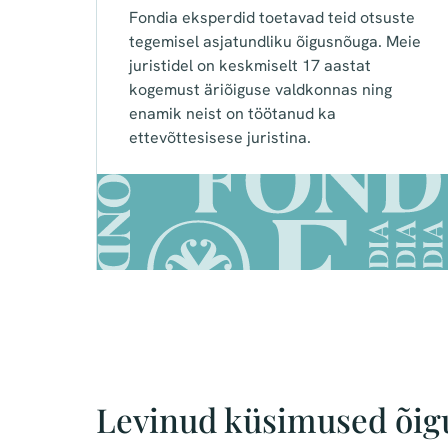
Fondia eksperdid toetavad teid otsuste
tegemisel asjatundliku õigusnõuga. Meie
juristidel on keskmiselt 17 aastat
kogemust äriõiguse valdkonnas ning
enamik neist on töötanud ka
ettevõttesisese juristina.​
Levinud küsimused õig