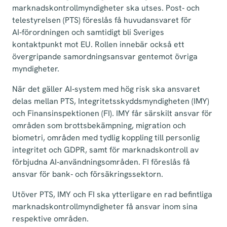
marknadskontrollmyndigheter ska utses. Post‑ och
telestyrelsen (PTS) föreslås få huvudansvaret för
AI‑förordningen och samtidigt bli Sveriges
kontaktpunkt mot EU. Rollen innebär också ett
övergripande samordningsansvar gentemot övriga
myndigheter.
När det gäller AI‑system med hög risk ska ansvaret
delas mellan PTS, Integritetsskyddsmyndigheten (IMY)
och Finansinspektionen (FI). IMY får särskilt ansvar för
områden som brottsbekämpning, migration och
biometri, områden med tydlig koppling till personlig
integritet och GDPR, samt för marknadskontroll av
förbjudna AI‑användningsområden. FI föreslås få
ansvar för bank‑ och försäkringssektorn.
Utöver PTS, IMY och FI ska ytterligare en rad befintliga
marknadskontrollmyndigheter få ansvar inom sina
respektive områden.