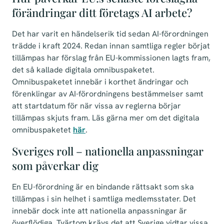
förändringar ditt företags AI arbete?
Det har varit en händelserik tid sedan AI-förordningen
trädde i kraft 2024. Redan innan samtliga regler börjat
tillämpas har förslag från EU-kommissionen lagts fram,
det så kallade digitala omnibuspaketet.
Omnibuspaketet innebär i korthet ändringar och
förenklingar av AI-förordningens bestämmelser samt
att startdatum för när vissa av reglerna börjar
tillämpas skjuts fram. Läs gärna mer om det digitala
omnibuspaketet
här
.
Sveriges roll – nationella anpassningar
som påverkar dig
En EU-förordning är en bindande rättsakt som ska
tillämpas i sin helhet i samtliga medlemsstater. Det
innebär dock inte att nationella anpassningar är
överflödiga. Tvärtom krävs det att Sverige vidtar vissa