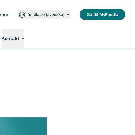
erare
Gå till MyFondia
fondia.se (svenska)⁠
Kontakt