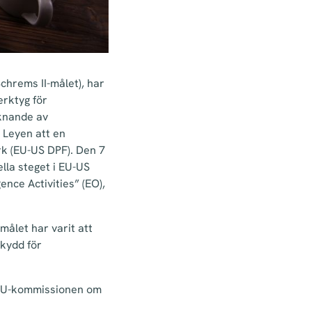
Schrems II-målet), har
erktyg för
cknande av
 Leyen att en
k (EU-US DPF). Den 7
lla steget i EU-US
nce Activities” (EO),
målet har varit att
skydd för
 EU-kommissionen om