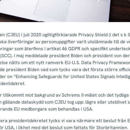
 (CJEU) i juli 2020 ogiltigförklarade Privacy Shield (i det s k 
iska överföringar av personuppgifter varit utelämnade till de v
öringar som återfinns i artikel 46 GDPR och specifikt underte
(SCC). I maj meddelade president Biden och president von der
se nåtts om ett nytt ramverk EU-U.S. Data Privacy Framewor
 president Biden vad som tycks vara det första större officie
er on “Enhancing Safeguards for United States Signals Intellige
identdekret.
 tillkommit mot bakgrund av Schrems II-målet och det tydliga 
 gällande dataskydd som CJEU tog upp: lägre eller uteblivet 
hörande EU-medborgare som behandlas i USA.
ra presidentdekretet tycks vi vara närmare ett beslut från
r USA, i likhet med det beslut som fattats för Storbritannien.