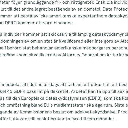
ter följer grundläggande fri- och rättigheter. Enskilda indiv
ut till det andra lagret bestående av en domstol, Data Prote
mmer att bestå av icke-amerikanska experter inom dataskydd
rån DPRC kommer att vara bindande.
a individer kommer att skickas via tillämplig dataskyddsmyndi
Bedömningen av om en stat är kvalificerad eller inte görs av At
na i berörd stat behandlar amerikanska medborgares personup
 bedömas som okvalificerad av Attorney General om kriterierna
eddelat att det nu är dags att ta fram ett utkast till ett be
ikel 45 GDPR baserat på dekretet. Arbetet kan ta upp till sex
ras till den Europeiska dataskyddstyrelsen (EDPB), som ska k
och omröstning bland EU:s medlemsstater ska äga rum. Sista 
tagande av Kommissionens beslut om adekvat skyddsnivå. Proc
ört utkastet till beslut brukar ta fyra till fem månader.