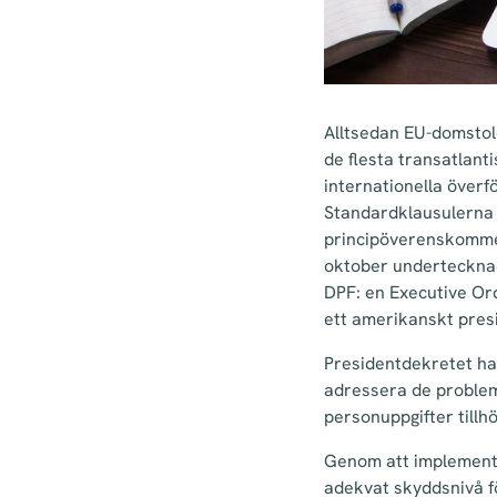
Alltsedan EU-domstolen
de flesta transatlant
internationella överf
Standardklausulerna 
principöverenskommel
oktober undertecknade
DPF: en Executive Ord
ett amerikanskt pres
Presidentdekretet har
adressera de problem
personuppgifter till
Genom att implemente
adekvat skyddsnivå fö