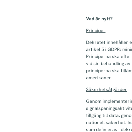
Vad är nytt?
Principer
Dekretet innehåller e
artikel 5 i GDPR: min
Principerna ska efte
vid sin behandling av
principerna ska till
amerikaner.
Säkerhetsåtgärder
Genom implementering
signalspaningsaktivi
tillgång till data, ge
nationell säkerhet. I
som definieras i dekr