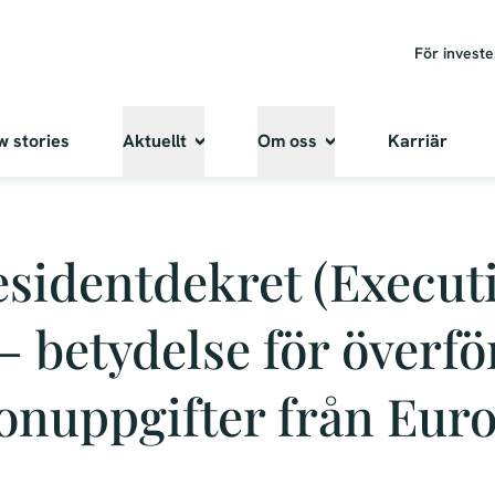
För invest
w stories
Aktuellt
Om oss
Karriär
esidentdekret (Execut
– betydelse för överfö
onuppgifter från Europ