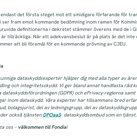
endast det första steget mot ett smidigare förfarande för tra
 Vi ser fram emot kommande bedömning inom ramen för Kommis
uruvida definitionerna i dekretet stämmer överens med de i 
 tillräckliga. När ett adekvansbeslut är på plats är det inte o
ommer att bli föremål för en kommande prövning av CJEU.
ia
kunniga dataskyddsexperter hjälper dig med alla typer av äre
ing och integritetsskydd. Vi ger bland annat handfasta råd k
a dataskyddsförordningen (GDPR) och ePrivacy-reglerna samt 
gar inom dataskydd. Våra experter har tillsammans bred erfar
, bolagsjurist, del av ledningsgrupp, del av dataskyddsgrup
juder också tjänsten
DPOaaS
- dataskyddsombud som en tjänst.
ta oss –
välkommen till Fondia
!