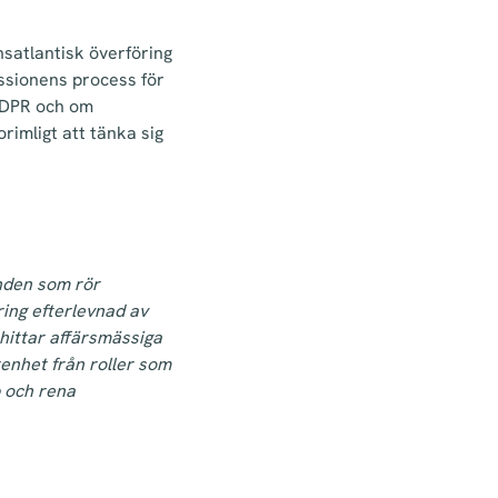
nsatlantisk överföring
sionens process för
GDPR och om
rimligt att tänka sig
nden som rör
ring efterlevnad av
hittar affärsmässiga
enhet från roller som
p och rena