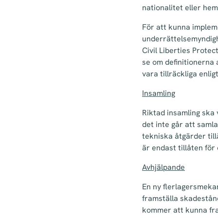
nationalitet eller hem
För att kunna implem
underrättelsemyndighe
Civil Liberties Protec
se om definitionerna
vara tillräckliga enli
Insamling
Riktad insamling ska 
det inte går att saml
tekniska åtgärder til
är endast tillåten för
Avhjälpande
En ny flerlagersmekani
framställa skadestån
kommer att kunna fra