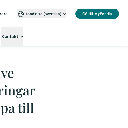
erare
Gå till MyFondia
fondia.se (svenska)⁠
Kontakt
ive
ringar
a till