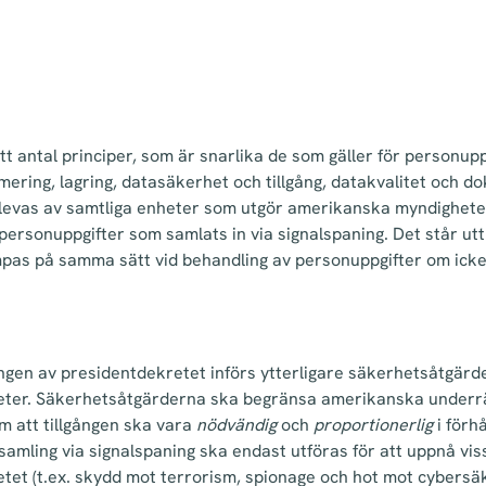
tt antal principer, som är snarlika de som gäller för personupp
imering, lagring, datasäkerhet och tillgång, datakvalitet och d
rlevas av samtliga enheter som utgör amerikanska myndigheter
 personuppgifter som samlats in via signalspaning. Det står utt
ämpas på samma sätt vid behandling av personuppgifter om ick
en av presidentdekretet införs ytterligare säkerhetsåtgärde
teter. Säkerhetsåtgärderna ska begränsa amerikanska underr
nom att tillgången ska vara
nödvändig
och
proportionerlig
i förhå
nsamling via signalspaning ska endast utföras för att uppnå vi
etet (t.ex. skydd mot terrorism, spionage och hot mot cybersä