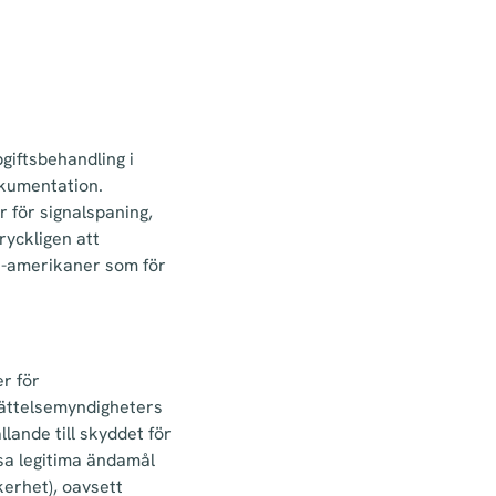
giftsbehandling i
okumentation.
 för signalspaning,
ryckligen att
e-amerikaner som för
r för
ättelsemyndigheters
llande till skyddet för
ssa legitima ändamål
kerhet), oavsett