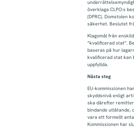
underrättelsemyndighe
överklaga CLPO:s besl
(DPRC). Domstolen ko
säkerhet. Beslutet f
Klagomål från enskild
”kvalificerad stat”. 
baseras på hur lagar
kvalificerad stat kan
uppfyllda.
Nästa steg
EU-kommissionen har m
skyddsnivå enligt art
ska därefter remitte
bindande utlåtande, 
vara ett formellt an
Kommissionen har slutf