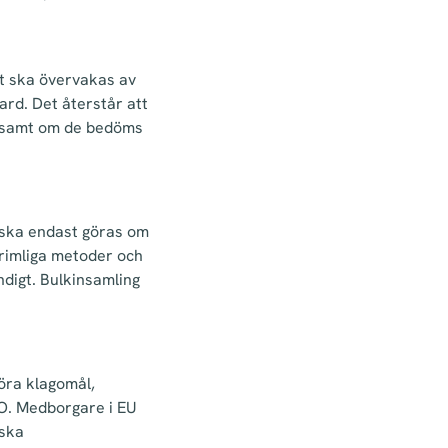
t
ska
övervakas
av
oard. Det återstår att
A samt om de bedöms
k ska endast göras om
 rimliga metoder och
ndigt. Bulkinsamling
föra klagomål,
PO. Medborgare i EU
nska