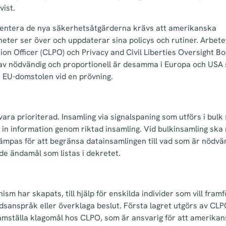
vist.
entera de nya säkerhetsåtgärderna krävs att amerikanska
ter ser över och uppdaterar sina policys och rutiner. Arbete
tion Officer (CLPO) och Privacy and Civil Liberties Oversight B
 av nödvändig och proportionell är desamma i Europa och US
gt EU-domstolen vid en prövning.
vara prioriterad. Insamling via signalspaning som utförs i bul
a in information genom riktad insamling. Vid bulkinsamling ska
lämpas för att begränsa datainsamlingen till vad som är nödvä
 de ändamål som listas i dekretet.
sm har skapats, till hjälp för enskilda individer som vill fram
dsanspråk eller överklaga beslut. Första lagret utgörs av CL
mställa klagomål hos CLPO, som är ansvarig för att amerika