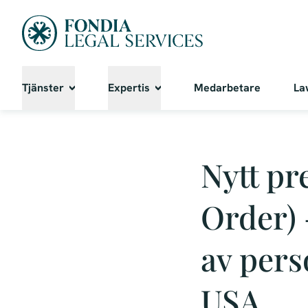
Tjänster
Expertis
Medarbetare
La
Nytt pr
Order) 
av pers
USA