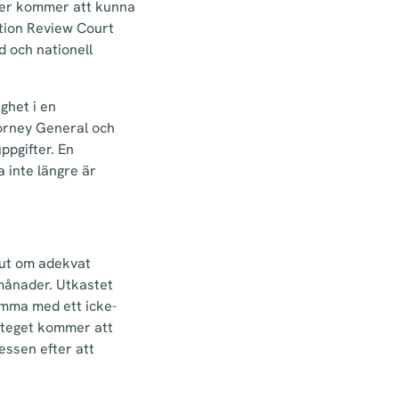
ider kommer att kunna
ction Review Court
 och nationell
ghet i en
torney General och
pgifter. En
 inte längre är
slut om adekvat
 månader. Utkastet
omma med ett icke-
steget kommer att
essen efter att