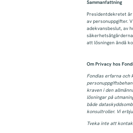
Sammanfattning
Presidentdekretet är 
av personuppgifter.
adekvansbeslut, av h
säkerhetsåtgärderna är
att lösningen ändå k
Om Privacy hos Fond
Fondias erfarna och 
personuppgiftsbehandl
kraven i den allmänn
lösningar på utmanin
både dataskyddsombud
konsultroller. Vi erb
Tveka inte att kontak