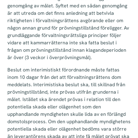
genomgång av målet. Syftet med en sådan genomgång
är att utreda om det finns anledning att betvivla
riktigheten i förvaltningsrättens avgörande eller om
någon annan grund för prövningstillstånd föreligger. Av
grundläggande förvaltningsrättsliga principer följer
vidare att kammarrätterna inte ska fatta beslut i
frågan om prövningstillstånd innan klagandeperioden
är över (3 veckor i överprövningsmål).
Beslut om interimistiskt förordnande måste fattas
inom 10 dagar från det att förvaltningsrättens dom
meddelats. Interimistiska beslut ska, till skillnad från
prövningstillstånd, inte prövas utifrån grunderna i
målet. Istället ska ärendet prövas i relation till den
potentiella skada eller olägenhet som den
upphandlande myndigheten skulle lida av en förlängd
domstolsprocess. Om den upphandlande myndighetens
potentiella skada eller olägenhet bedöms vara större
än leverantörens skada av att inte få målet prövat ska