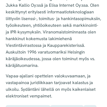
Jukka Kallio Oy:ssä ja Elisa Internet Oy:ssa. Olen
keskittynyt erityisesti informaatioteknologiaan
liittyviin lisenssi-, toimitus- ja hankintasopimuksiin,
työoikeuteen, yhtiöoikeuteen sekä markkinointi-
ja IPR-kysymyksiin. Viranomaistoiminnasta olen
hankkinut kokemusta lakimiehenä
Viestintävirastossa ja Kaupparekisterissä.
Auskultoin 1996 varatuomariksi Helsingin
käräjäoikeudessa, jossa olen toiminut myös vs.
käräjätuomarina.
Vapaa-ajallani opettelen valokuvaamaan, ja
vastapainoa juridiikkaan tarjoavat kalastus ja
ulkoilu. Sydäntäni lähellä on myös kaikenlaiset
elektroniset vempaimet.