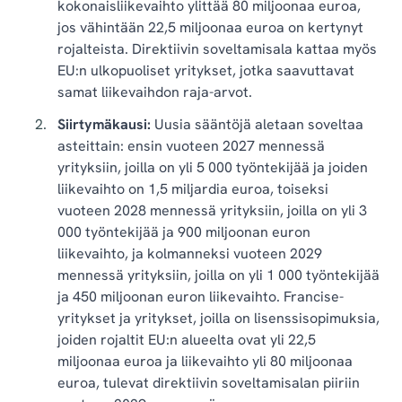
kokonaisliikevaihto ylittää 80 miljoonaa euroa,
jos vähintään 22,5 miljoonaa euroa on kertynyt
rojalteista. Direktiivin soveltamisala kattaa myös
EU:n ulkopuoliset yritykset, jotka saavuttavat
samat liikevaihdon raja-arvot.
Siirtymäkausi:
Uusia sääntöjä aletaan soveltaa
asteittain: ensin vuoteen 2027 mennessä
yrityksiin, joilla on yli 5 000 työntekijää ja joiden
liikevaihto on 1,5 miljardia euroa, toiseksi
vuoteen 2028 mennessä yrityksiin, joilla on yli 3
000 työntekijää ja 900 miljoonan euron
liikevaihto, ja kolmanneksi vuoteen 2029
mennessä yrityksiin, joilla on yli 1 000 työntekijää
ja 450 miljoonan euron liikevaihto. Francise-
yritykset ja yritykset, joilla on lisenssisopimuksia,
joiden rojaltit EU:n alueelta ovat yli 22,5
miljoonaa euroa ja liikevaihto yli 80 miljoonaa
euroa, tulevat direktiivin soveltamisalan piiriin