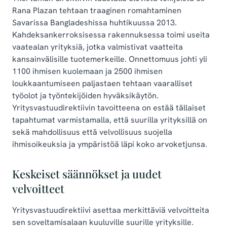
Rana Plazan tehtaan traaginen romahtaminen
Savarissa Bangladeshissa huhtikuussa 2013.
Kahdeksankerroksisessa rakennuksessa toimi useita
vaatealan yrityksiä, jotka valmistivat vaatteita
kansainvälisille tuotemerkeille. Onnettomuus johti yli
1100 ihmisen kuolemaan ja 2500 ihmisen
loukkaantumiseen paljastaen tehtaan vaaralliset
työolot ja työntekijöiden hyväksikäytön.
Yritysvastuudirektiivin tavoitteena on estää tällaiset
tapahtumat varmistamalla, että suurilla yrityksillä on
sekä mahdollisuus että velvollisuus suojella
ihmisoikeuksia ja ympäristöä läpi koko arvoketjunsa.
Keskeiset säännökset ja uudet
velvoitteet
Yritysvastuudirektiivi asettaa merkittäviä velvoitteita
sen soveltamisalaan kuuluville suurille yrityksille.