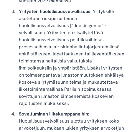
vuoteen 2029 mennessä.
Yritysten huolellisuusvelvollisuus:
Yrityksille
asetetaan riskiperusteinen
huolellisuusvelvollisuus (”due diligence” -
velvollisuus). Yritysten on sisällytettävä
huolellisuusvelvollisuus politiikkoihinsa,
prosesseihinsa ja riskienhallintajärjestelmiinsä
ehkäistäkseen, lopettaakseen tai lieventääkseen
toimintansa haitallisia vaikutuksia
ihmisoikeuksiin ja ympäristöön. Lisäksi yritysten
on toimeenpantava ilmastonmuutoksen ehkäisyä
koskeva siirtymäsuunnitelma ja mukautettava
liiketoimintamallinsa Pariisin sopimuksessa
sovittujen ilmaston lämpenemistä koskevien
rajoitusten mukaiseksi.
Soveltuminen liikekumppaneihin:
Huolellisuusvelvollisuus ulottuu yrityksen koko
arvoketjuun, mukaan lukien yrityksen arvoketjun