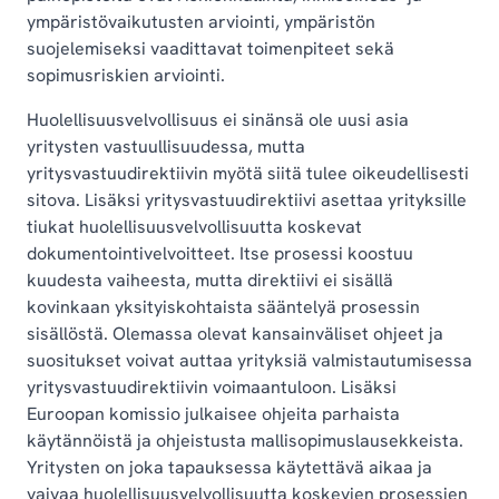
ympäristövaikutusten arviointi, ympäristön
suojelemiseksi vaadittavat toimenpiteet sekä
sopimusriskien arviointi.
Huolellisuusvelvollisuus ei sinänsä ole uusi asia
yritysten vastuullisuudessa, mutta
yritysvastuudirektiivin myötä siitä tulee oikeudellisesti
sitova. Lisäksi yritysvastuudirektiivi asettaa yrityksille
tiukat huolellisuusvelvollisuutta koskevat
dokumentointivelvoitteet. Itse prosessi koostuu
kuudesta vaiheesta, mutta direktiivi ei sisällä
kovinkaan yksityiskohtaista sääntelyä prosessin
sisällöstä. Olemassa olevat kansainväliset ohjeet ja
suositukset voivat auttaa yrityksiä valmistautumisessa
yritysvastuudirektiivin voimaantuloon. Lisäksi
Euroopan komissio julkaisee ohjeita parhaista
käytännöistä ja ohjeistusta mallisopimuslausekkeista.
Yritysten on joka tapauksessa käytettävä aikaa ja
vaivaa huolellisuusvelvollisuutta koskevien prosessien