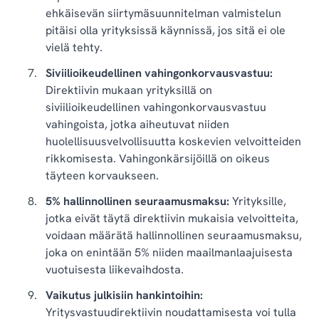
ehkäisevän siirtymäsuunnitelman valmistelun
pitäisi olla yrityksissä käynnissä, jos sitä ei ole
vielä tehty.
Siviilioikeudellinen vahingonkorvausvastuu:
Direktiivin mukaan yrityksillä on
siviilioikeudellinen vahingonkorvausvastuu
vahingoista, jotka aiheutuvat niiden
huolellisuusvelvollisuutta koskevien velvoitteiden
rikkomisesta. Vahingonkärsijöillä on oikeus
täyteen korvaukseen.
5% hallinnollinen seuraamusmaksu:
Yrityksille,
jotka eivät täytä direktiivin mukaisia velvoitteita,
voidaan määrätä hallinnollinen seuraamusmaksu,
joka on enintään 5% niiden maailmanlaajuisesta
vuotuisesta liikevaihdosta.
Vaikutus julkisiin hankintoihin:
Yritysvastuudirektiivin noudattamisesta voi tulla