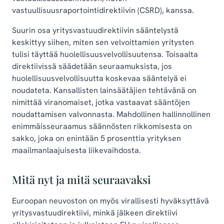
vastuullisuusraportointidirektiivin (CSRD), kanssa.
Suurin osa yritysvastuudirektiivin sääntelystä
keskittyy siihen, miten sen velvoittamien yritysten
tulisi täyttää huolellisuusvelvollisuutensa. Toisaalta
direktiivissä säädetään seuraamuksista, jos
huolellisuusvelvollisuutta koskevaa sääntelyä ei
noudateta. Kansallisten lainsäätäjien tehtävänä on
nimittää viranomaiset, jotka vastaavat sääntöjen
noudattamisen valvonnasta. Mahdollinen hallinnollinen
enimmäisseuraamus säännösten rikkomisesta on
sakko, joka on enintään 5 prosenttia yrityksen
maailmanlaajuisesta liikevaihdosta.
Mitä nyt ja mitä seuraavaksi
Euroopan neuvoston on myös virallisesti hyväksyttävä
yritysvastuudirektiivi, minkä jälkeen direktiivi