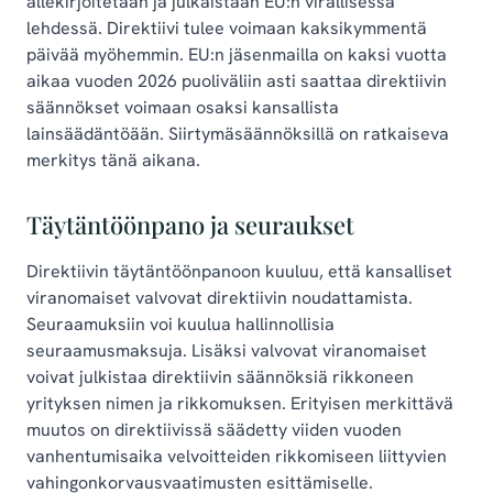
allekirjoitetaan ja julkaistaan EU:n virallisessa
lehdessä. Direktiivi tulee voimaan kaksikymmentä
päivää myöhemmin. EU:n jäsenmailla on kaksi vuotta
aikaa vuoden 2026 puoliväliin asti saattaa direktiivin
säännökset voimaan osaksi kansallista
lainsäädäntöään. Siirtymäsäännöksillä on ratkaiseva
merkitys tänä aikana.
Täytäntöönpano ja seuraukset
Direktiivin täytäntöönpanoon kuuluu, että kansalliset
viranomaiset valvovat direktiivin noudattamista.
Seuraamuksiin voi kuulua hallinnollisia
seuraamusmaksuja. Lisäksi valvovat viranomaiset
voivat julkistaa direktiivin säännöksiä rikkoneen
yrityksen nimen ja rikkomuksen. Erityisen merkittävä
muutos on direktiivissä säädetty viiden vuoden
vanhentumisaika velvoitteiden rikkomiseen liittyvien
vahingonkorvausvaatimusten esittämiselle.