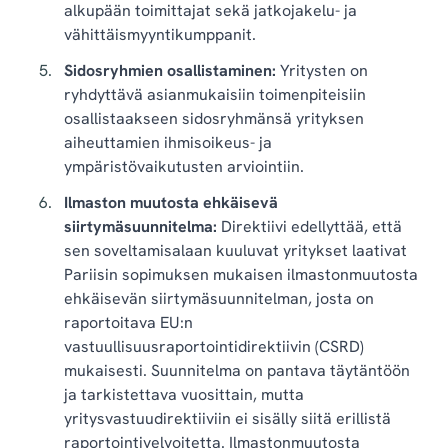
alkupään toimittajat sekä jatkojakelu- ja
vähittäismyyntikumppanit.
Sidosryhmien osallistaminen:
Yritysten on
ryhdyttävä asianmukaisiin toimenpiteisiin
osallistaakseen sidosryhmänsä yrityksen
aiheuttamien ihmisoikeus- ja
ympäristövaikutusten arviointiin.
Ilmaston muutosta ehkäisevä
siirtymäsuunnitelma:
Direktiivi edellyttää, että
sen soveltamisalaan kuuluvat yritykset laativat
Pariisin sopimuksen mukaisen ilmastonmuutosta
ehkäisevän siirtymäsuunnitelman, josta on
raportoitava EU:n
vastuullisuusraportointidirektiivin (CSRD)
mukaisesti. Suunnitelma on pantava täytäntöön
ja tarkistettava vuosittain, mutta
yritysvastuudirektiiviin ei sisälly siitä erillistä
raportointivelvoitetta. Ilmastonmuutosta