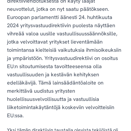
direktiiviehdotuksesta on käyty laajat
neuvottelut, jotka on nyt saatu päätökseen.
Euroopan parlamentti äänesti 24. huhtikuuta
2024 yritysvastuudirektiivin puolesta näyttäen
vihreää valoa uusille vastuullisuussäännöksille,
jotka velvoittavat yritykset lieventämään
toimintansa kielteisiä vaikutuksia ihmisoikeuksiin
ja ympäristöön. Yritysvastuudirektiivi on osoitus
EU:n sitoutumisesta tavoitteeseensa olla
vastuullisuuden ja kestävän kehityksen
edelläkävijä. Tämä lainsäädäntöaloite on
merkittävä uudistus yritysten
huolellisuusvelvollisuutta ja vastuullisia
liiketoimintakäytäntöjä koskeviin velvoitteisiin
EU:ssa.
Yksi tämän direktiivin taustalla olevista tekijöistä oli