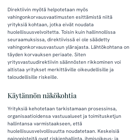
Direktiivin myötä helpotetaan myös
vahingonkorvausvaatimusten esittämistä niitä
yrityksiä kohtaan, jotka eivät noudata
huolellisuusvelvoitetta. Toisin kuin hallinnollissa
seuraamuksissa, direktiivissä ei ole säädetty
vahingonkorvausvastuun ylärajasta. Lähtökohtana on
täyden korvauksen periaate. Siten
yritysvastuudirektiivin säännösten rikkominen voi
altistaa yritykset merkittäville oikeudellisille ja
taloudellisille riskeille.
Käytännön näkökohtia
Yrityksiä kehotetaan tarkistamaan prosessinsa,
organisaatioidensa vastuualueet ja toimitusketjun
hallintansa varmistaakseen, että
huolellisuusvelvollisuutta noudatetaan. Keskeisiä
painopisteitä ovat riskienhallinta, ihmisoikeus- ja