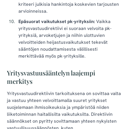
kriteeri julkisia hankintoja koskevien tarjousten
arvioinneissa.
Epäsuorat vaikutukset pk-yrityksiin:
Vaikka
yritysvastuudirektiivi ei suoraan velvoita pk-
yrityksiä, arvoketjujen ja niihin ulottuvien
velvoitteiden heijastusvaikutukset tekevät
sääntöjen noudattamisesta välillisesti
merkittävää myös pk-yrityksille.
Yritysvastuusääntelyn laajempi
merkitys
Yritysvastuudirektiivin tarkoituksena on sovittaa valta
ja vastuu yhteen velvoittamalla suuret yritykset
suojelemaan ihmisoikeuksia ja ympäristöä niiden
liiketoiminnan haitallisilta vaikutuksilta. Direktiivin
säännökset on pyritty sovittamaan yhteen nykyisten
vastuullisuussäännösten, kuten