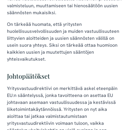
valmisteluun, muuttamiseen tai hienosäätöön uusien
säännösten mukaisiksi.
On tärkeää huomata, että yritysten
huolellisuusvelvollisuuden ja muiden vastuullisuuteen
liittyvien aloitteiden ja uusien säännösten välillä on
usein suora yhteys. Siksi on tärkeää ottaa huomioon
kaikkien uusien ja muutettujen sääntöjen
yhteisvaikutukset.
Johtopäätökset
Yritysvastuudirektiivi on merkittävä askel eteenpäin
EU:n sääntelyssä, jonka tavoitteena on asettaa EU
johtavaan asemaan vastuullisuudessa ja kestävissä
liiketoimintakäytännöissä. Yritysten on nyt aika
aloittaa tai jatkaa valmistautumistaan
yritysvastuudirektiivin voimaan tuloon, vaikka