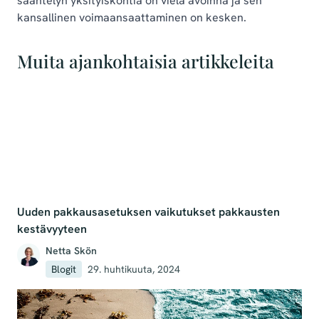
sääntelyn yksityiskohtia on vielä avoinna ja sen
kansallinen voimaansaattaminen on kesken.
Muita ajankohtaisia artikkeleita
Uuden pakkausasetuksen vaikutukset pakkausten
kestävyyteen
Netta Skön
Blogit
29. huhtikuuta, 2024