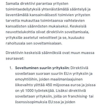
Samalla direktiivi parantaa yritysten
toimintaedellytyksiä yhtenäistämällä sääntelyä ja
lieventämällä kansainvälisesti toimivien yritysten
tarvetta mukauttaa toimintaansa vaihtelevien
kansallisten säännösten mukaiseksi. Keskeisiä
neuvottelukohtia olivat direktiivin soveltamisala,
yrityksille asetetut velvoitteet ja se, kuuluuko
rahoitusala sen soveltamisalaan.
Direktiivin keskeisiä säännöksiä ovat muun muassa
seuraavat:
Soveltuminen suuriin yrityksiin:
Direktiiviä
sovelletaan suoraan suuriin EU:n yrityksiin ja
emoyhtiöihin, joiden maailmanlaajuinen
liikevaihto ylittää 450 miljoonaa euroa ja joissa
on yli 1000 työntekijää. Lisäksi direktiiviä
sovelletaan yrityksiin, joilla on franchising- tai
lisenssisopimuksia EU:ssa ja joiden