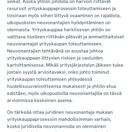
seikat. Koska yhtiön johdolla on harvoin riittävät
resurssit yrityskauppaprosessin toteuttamiseen ja
toisinaan myös siihen liittyvä osaaminen on rajallista,
ulkopuolisten neuvonantajien hyödyntäminen on
olennaista. Yrityskauppaa harkitsevan yhtiön on
valittava itselleen riittävän pätevät ja ammattitaitoiset
neuvonantajat yrityskaupan toteuttamiseen.
Neuvonantajien tehtävänä on avustaa johtoa
yrityskauppaan liittyvien riskien ja vastuiden
kartoittamisessa. Mikäli yritysjärjestelyn jälkeen tulee
jostain syystä arvioitavaksi, onko johto toiminut
yrityskaupan toteuttamisen yhteydessä
huolellisuusvelvoitteensa mukaisesti ja yhtiön etua
edistäen, myös ulkopuolisilla neuvonantajilla on tässä
arvioinnissa keskeinen asema.
On tärkeää ottaa juridinen neuvonantaja mukaan
yrityskauppaprosessiin mahdollisimman varhain,
koska juridisella neuvonannolla on olennainen