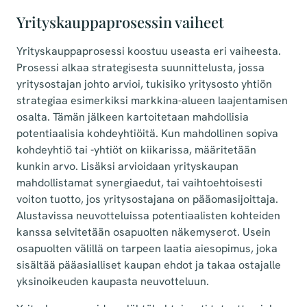
Yrityskauppaprosessin vaiheet
Yrityskauppaprosessi koostuu useasta eri vaiheesta.
Prosessi alkaa strategisesta suunnittelusta, jossa
yritysostajan johto arvioi, tukisiko yritysosto yhtiön
strategiaa esimerkiksi markkina-alueen laajentamisen
osalta. Tämän jälkeen kartoitetaan mahdollisia
potentiaalisia kohdeyhtiöitä. Kun mahdollinen sopiva
kohdeyhtiö tai -yhtiöt on kiikarissa, määritetään
kunkin arvo. Lisäksi arvioidaan yrityskaupan
mahdollistamat synergiaedut, tai vaihtoehtoisesti
voiton tuotto, jos yritysostajana on pääomasijoittaja.
Alustavissa neuvotteluissa potentiaalisten kohteiden
kanssa selvitetään osapuolten näkemyserot. Usein
osapuolten välillä on tarpeen laatia aiesopimus, joka
sisältää pääasialliset kaupan ehdot ja takaa ostajalle
yksinoikeuden kaupasta neuvotteluun.