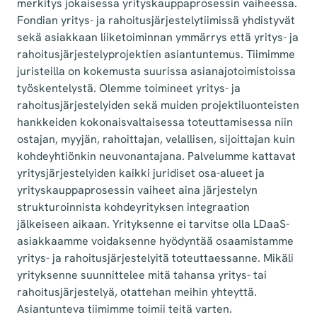
merkitys jokaisessa yrityskauppaprosessin vaiheessa.
Fondian yritys- ja rahoitusjärjestelytiimissä yhdistyvät
sekä asiakkaan liiketoiminnan ymmärrys että yritys- ja
rahoitusjärjestelyprojektien asiantuntemus. Tiimimme
juristeilla on kokemusta suurissa asianajotoimistoissa
työskentelystä. Olemme toimineet yritys- ja
rahoitusjärjestelyiden sekä muiden projektiluonteisten
hankkeiden kokonaisvaltaisessa toteuttamisessa niin
ostajan, myyjän, rahoittajan, velallisen, sijoittajan kuin
kohdeyhtiönkin neuvonantajana. Palvelumme kattavat
yritysjärjestelyiden kaikki juridiset osa-alueet ja
yrityskauppaprosessin vaiheet aina järjestelyn
strukturoinnista kohdeyrityksen integraation
jälkeiseen aikaan. Yrityksenne ei tarvitse olla LDaaS-
asiakkaamme voidaksenne hyödyntää osaamistamme
yritys- ja rahoitusjärjestelyitä toteuttaessanne. Mikäli
yrityksenne suunnittelee mitä tahansa yritys- tai
rahoitusjärjestelyä, otattehan meihin yhteyttä.
Asiantunteva tiimimme toimii teitä varten.