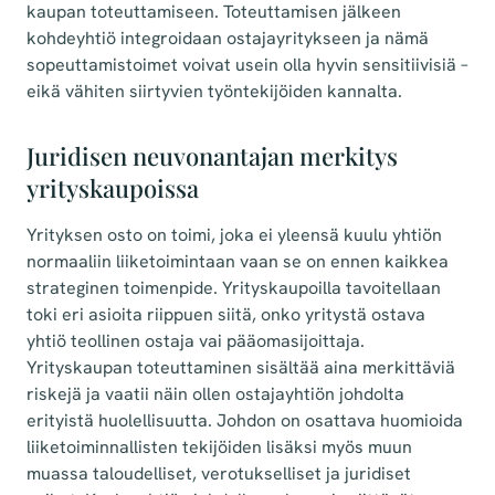
kaupan toteuttamiseen. Toteuttamisen jälkeen
kohdeyhtiö integroidaan ostajayritykseen ja nämä
sopeuttamistoimet voivat usein olla hyvin sensitiivisiä –
eikä vähiten siirtyvien työntekijöiden kannalta.
Juridisen neuvonantajan merkitys
yrityskaupoissa
Yrityksen osto on toimi, joka ei yleensä kuulu yhtiön
normaaliin liiketoimintaan vaan se on ennen kaikkea
strateginen toimenpide. Yrityskaupoilla tavoitellaan
toki eri asioita riippuen siitä, onko yritystä ostava
yhtiö teollinen ostaja vai pääomasijoittaja.
Yrityskaupan toteuttaminen sisältää aina merkittäviä
riskejä ja vaatii näin ollen ostajayhtiön johdolta
erityistä huolellisuutta. Johdon on osattava huomioida
liiketoiminnallisten tekijöiden lisäksi myös muun
muassa taloudelliset, verotukselliset ja juridiset