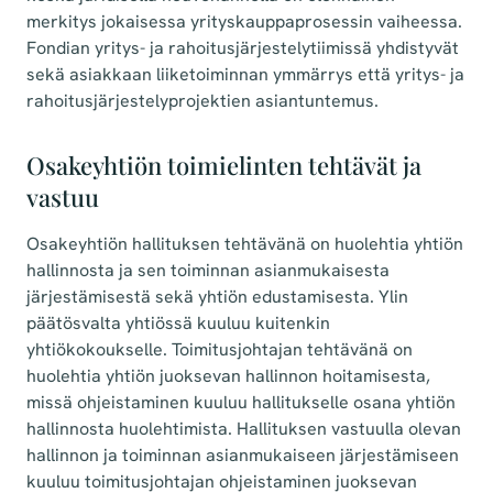
merkitys jokaisessa yrityskauppaprosessin vaiheessa.
Fondian yritys- ja rahoitusjärjestelytiimissä yhdistyvät
sekä asiakkaan liiketoiminnan ymmärrys että yritys- ja
rahoitusjärjestelyprojektien asiantuntemus.
Osakeyhtiön toimielinten tehtävät ja
vastuu
Osakeyhtiön hallituksen tehtävänä on huolehtia yhtiön
hallinnosta ja sen toiminnan asianmukaisesta
järjestämisestä sekä yhtiön edustamisesta. Ylin
päätösvalta yhtiössä kuuluu kuitenkin
yhtiökokoukselle. Toimitusjohtajan tehtävänä on
huolehtia yhtiön juoksevan hallinnon hoitamisesta,
missä ohjeistaminen kuuluu hallitukselle osana yhtiön
hallinnosta huolehtimista. Hallituksen vastuulla olevan
hallinnon ja toiminnan asianmukaiseen järjestämiseen
kuuluu toimitusjohtajan ohjeistaminen juoksevan