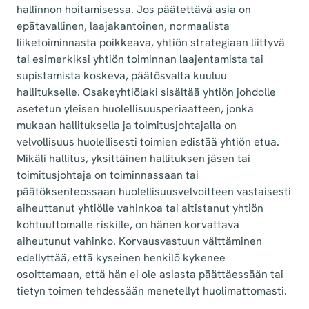
hallinnon hoitamisessa. Jos päätettävä asia on
epätavallinen, laajakantoinen, normaalista
liiketoiminnasta poikkeava, yhtiön strategiaan liittyvä
tai esimerkiksi yhtiön toiminnan laajentamista tai
supistamista koskeva, päätösvalta kuuluu
hallitukselle. Osakeyhtiölaki sisältää yhtiön johdolle
asetetun yleisen huolellisuusperiaatteen, jonka
mukaan hallituksella ja toimitusjohtajalla on
velvollisuus huolellisesti toimien edistää yhtiön etua.
Mikäli hallitus, yksittäinen hallituksen jäsen tai
toimitusjohtaja on toiminnassaan tai
päätöksenteossaan huolellisuusvelvoitteen vastaisesti
aiheuttanut yhtiölle vahinkoa tai altistanut yhtiön
kohtuuttomalle riskille, on hänen korvattava
aiheutunut vahinko. Korvausvastuun välttäminen
edellyttää, että kyseinen henkilö kykenee
osoittamaan, että hän ei ole asiasta päättäessään tai
tietyn toimen tehdessään menetellyt huolimattomasti.