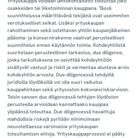
Yrityskauppa voidaan lähtökohtaisesti toteuttaa joko
osakkeiden tai liiketoiminnan kauppana. Tässä
suunnittelussa määrittävänä tekijänä ovat useimmiten
verotukselliset seikat. Lisäksi yrityskaupan
rahoittaminen sekä ostettavan yhtiön kaupanjälkeinen
pääoma- ja konsernirakenne vaativat perusteellisen
suunnittelun ennen käytännön toimia. Kohdeyhtiöstä
suoritetaan perusteellinen tarkastus, due diligence,
jonka tarkoituksena on selvittää kohdeyhtiöön
sisältyvät vastuut ja riskit ja varmentaa alustava arvio
kohdeyhtiön arvosta. Due diligencessä tehdyillä
juridisilla löydöksillä voi olla suuri vaikutus
kauppahintaan sekä yritysoston kokonaisriskiarvioon.
Toisin sanoen due diligencessä tehtyjen löydösten
perusteella arvioidaan kannattaako kauppaa
ylipäänsä toteuttaa. Due diligencessä havaittuja
mahdollisia riskejä pyritään minimoimaan
neuvoteltaessa varsinaisia yrityskaupan
toteuttamisen ehtoja. Yrityskauppaprosessi ei pääty