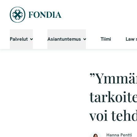
Palvelut
Asiantuntemus
Tiimi
Law 
”Ymmär
tarkoite
voi teh
Hanna Pentti