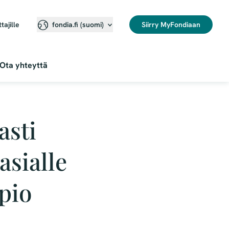
ttajille
Siirry MyFondiaan
fondia.fi (suomi)
Ota yhteyttä
asti
asialle
pio