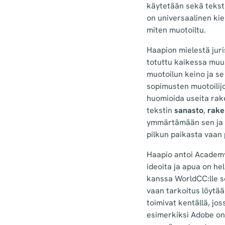
käytetään sekä tekst
on universaalinen kie
miten muotoiltu.
Haapion mielestä juri
totuttu kaikessa muus
muotoilun keino ja se 
sopimusten muotoilijo
huomioida useita rake
tekstin
sanasto
,
rake
ymmärtämään sen ja k
pilkun paikasta vaan
Haapio antoi Academys
ideoita ja apua on he
kanssa WorldCC:lle so
vaan tarkoitus löytää 
toimivat kentällä, jos
esimerkiksi Adobe on 