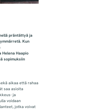
nellä präntättyä ja
ti ymmärretä. Kun
a
ja Helena Haapio
ää sopimuksiin
 sekä aikaa että rahaa
ät saa asioita
kkeus- ja
vulla voidaan
anteet, jotka voivat