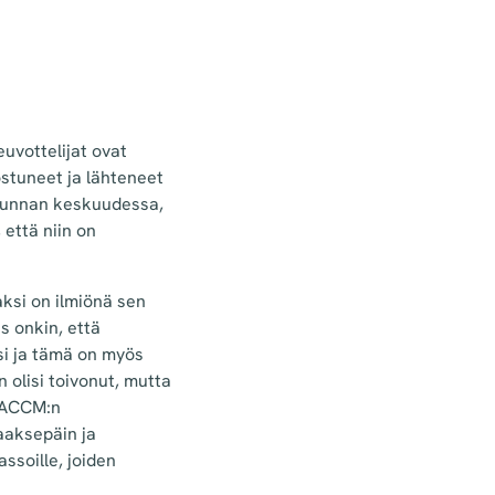
uvottelijat ovat
ostuneet ja lähteneet
ikunnan keskuudessa,
että niin on
aksi on ilmiönä sen
s onkin, että
si ja tämä on myös
n olisi toivonut, mutta
 IACCM:n
aaksepäin ja
ssoille, joiden