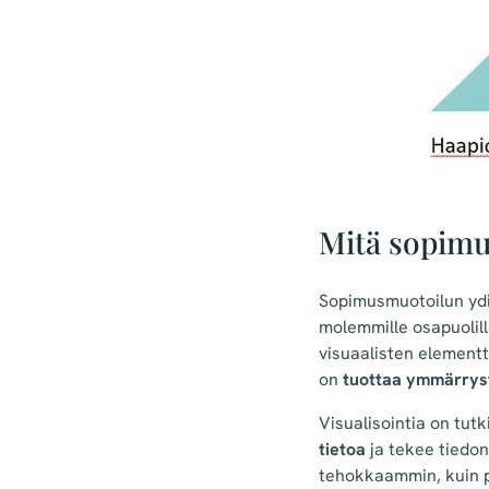
Mitä sopimus
Sopimusmuotoilun yd
molemmille osapuolill
visuaalisten elementt
on
tuottaa ymmärrys
Visualisointia on tutk
tietoa
ja tekee tiedon
tehokkaammin, kuin p