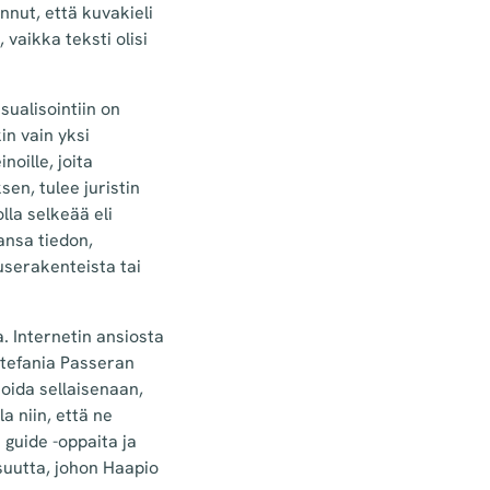
nut, että kuvakieli
vaikka teksti olisi
sualisointiin on
in vain yksi
noille, joita
en, tulee juristin
lla selkeää eli
ansa tiedon,
userakenteista tai
. Internetin ansiosta
 Stefania Passeran
ioida sellaisenaan,
a niin, että ne
e guide -oppaita ja
suutta, johon Haapio