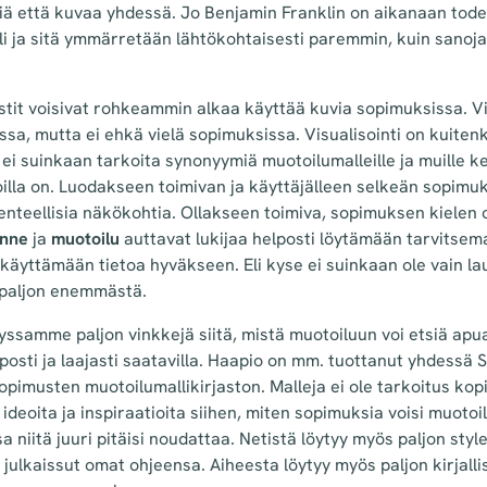
iä että kuvaa yhdessä. Jo Benjamin Franklin on aikanaan toden
li ja sitä ymmärretään lähtökohtaisesti paremmin, kuin sanoja, 
stit voisivat rohkeammin alkaa käyttää kuvia sopimuksissa. Vi
sa, mutta ei ehkä vielä sopimuksissa. Visualisointi on kuitenk
ei suinkaan tarkoita synonyymiä muotoilumalleille ja muille kei
illa on. Luodakseen toimivan ja käyttäjälleen selkeän sopimuks
nteellisia näkökohtia. Ollakseen toimiva, sopimuksen kielen o
nne
ja
muotoilu
auttavat lukijaa helposti löytämään tarvitsem
äyttämään tietoa hyväkseen. Eli kyse ei suinkaan ole vain la
 paljon enemmästä.
samme paljon vinkkejä siitä, mistä muotoiluun voi etsiä apua
lposti ja laajasti saatavilla. Haapio on mm. tuottanut yhdessä
pimusten muotoilumallikirjaston. Malleja ei ole tarkoitus kop
ideoita ja inspiraatioita siihen, miten sopimuksia voisi muotoill
sa niitä juuri pitäisi noudattaa. Netistä löytyy myös paljon styl
julkaissut omat ohjeensa. Aiheesta löytyy myös paljon kirjalli