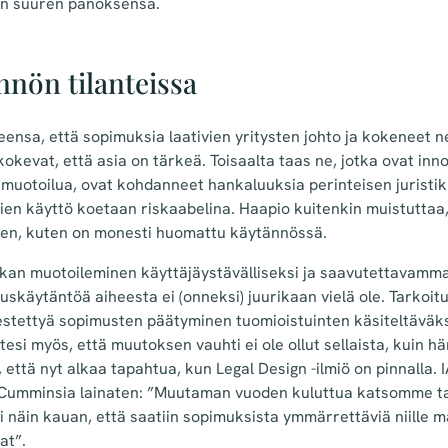
n suuren panoksensa.
nnön tilanteissa
nsa, että sopimuksia laativien yritysten johto ja kokeneet ne
 kokevat, että asia on tärkeä. Toisaalta taas ne, jotka ovat inn
uotoilua, ovat kohdanneet hankaluuksia perinteisen jurist
ien käyttö koetaan riskaabelina. Haapio kuitenkin muistuttaa, 
en, kuten on monesti huomattu käytännössä.
diikan muotoileminen käyttäjäystävälliseksi ja saavutettavamm
euskäytäntöä aiheesta ei (onneksi) juurikaan vielä ole. Tarkoitu
estettyä sopimusten päätyminen tuomioistuinten käsiteltäväk
esi myös, että muutoksen vauhti ei ole ollut sellaista, kuin hä
, että nyt alkaa tapahtua, kun Legal Design -ilmiö on pinnalla.
 Cumminsia lainaten: ”Muutaman vuoden kuluttua katsomme t
 näin kauan, että saatiin sopimuksista ymmärrettäviä niille ma
at”.