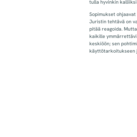
tulla hyvinkin kalliiks
Sopimukset ohjaavat o
Juristin tehtävä on va
pitää reagoida. Mutta 
kaikille ymmärrettäv
keskiöön; sen pohtimi
käyttötarkoitukseen j