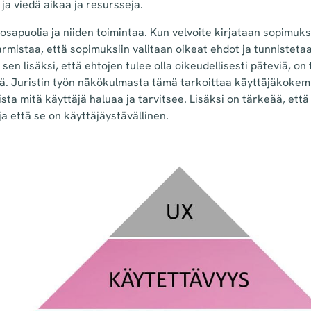
i ja viedä aikaa ja resursseja.
sapuolia ja niiden toimintaa. Kun velvoite kirjataan sopimuks
rmistaa, että sopimuksiin valitaan oikeat ehdot ja tunnistetaan
sen lisäksi, että ehtojen tulee olla oikeudellisesti päteviä, on
iä. Juristin työn näkökulmasta tämä tarkoittaa käyttäjäkoke
sta mitä käyttäjä haluaa ja tarvitsee. Lisäksi on tärkeää, että
a että se on käyttäjäystävällinen.