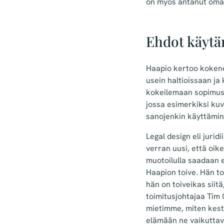
on myös antanut oma
Ehdot käytä
Haapio kertoo kokenee
usein haltioissaan ja
kokeilemaan sopimusm
jossa esimerkiksi kuv
sanojenkin käyttämin
Legal design eli juri
verran uusi, että oik
muotoilulla saadaan 
Haapion toive. Hän tot
hän on toiveikas siitä
toimitusjohtajaa Tim
mietimme, miten kesti
elämään ne vaikuttav