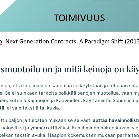
muotoilu on ja mitä keinoja on käy
in on, että sopimuksen sanomaa selkeytetään ja tehdään sii
e. Se ei suinkaan tarkoita pelkkää sanojen muotoilua, vaan m
ien, kuten aikajanojen ja kaavioiden, käyttämistä. Sopimusmu
tä
, ei vain tekstiä tai kuvia.
ittu paljon ja tulosten mukaan se selvästi
auttaa havainnollist
 näkyväksi ja ymmärrettäväksi. Kun ihminen näkee kuvan, viest
elkän tekstin avulla. Haapion kokemuksen mukaan parhaiten t