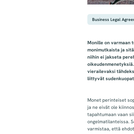
Business Legal Agre
Monille on varmaan tu
monimutkaista ja sitä
niihin ei jakseta per
oikeudenmenetyksiä. 
vierailevaksi tähdek
liittyvät sudenkuopa
Monet perinteiset sop
ja ne eivät ole kiinnos
tapahtumaan vaan siih
ongelmatilanteissa. 
varmistaa, että ehdot