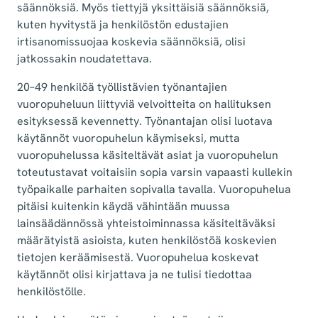
säännöksiä. Myös tiettyjä yksittäisiä säännöksiä,
kuten hyvitystä ja henkilöstön edustajien
irtisanomissuojaa koskevia säännöksiä, olisi
jatkossakin noudatettava.
20–49 henkilöä työllistävien työnantajien
vuoropuheluun liittyviä velvoitteita on hallituksen
esityksessä kevennetty. Työnantajan olisi luotava
käytännöt vuoropuhelun käymiseksi, mutta
vuoropuhelussa käsiteltävät asiat ja vuoropuhelun
toteutustavat voitaisiin sopia varsin vapaasti kullekin
työpaikalle parhaiten sopivalla tavalla. Vuoropuhelua
pitäisi kuitenkin käydä vähintään muussa
lainsäädännössä yhteistoiminnassa käsiteltäväksi
määrätyistä asioista, kuten henkilöstöä koskevien
tietojen keräämisestä. Vuoropuhelua koskevat
käytännöt olisi kirjattava ja ne tulisi tiedottaa
henkilöstölle.