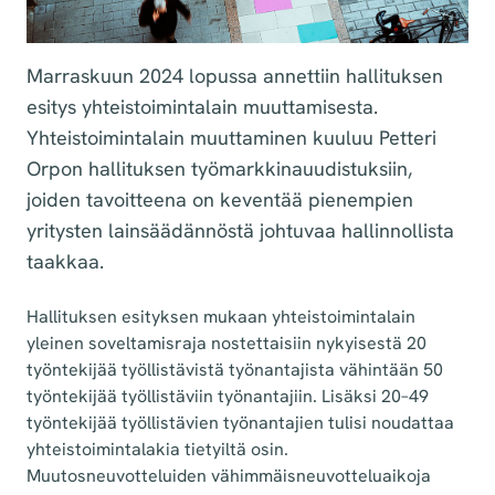
Marraskuun 2024 lopussa annettiin hallituksen
esitys yhteistoimintalain muuttamisesta.
Yhteistoimintalain muuttaminen kuuluu Petteri
Orpon hallituksen työmarkkinauudistuksiin,
joiden tavoitteena on keventää pienempien
yritysten lainsäädännöstä johtuvaa hallinnollista
taakkaa.
Hallituksen esityksen mukaan yhteistoimintalain
yleinen soveltamisraja nostettaisiin nykyisestä 20
työntekijää työllistävistä työnantajista vähintään 50
työntekijää työllistäviin työnantajiin. Lisäksi 20–49
työntekijää työllistävien työnantajien tulisi noudattaa
yhteistoimintalakia tietyiltä osin.
Muutosneuvotteluiden vähimmäisneuvotteluaikoja