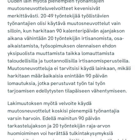
Uuden lain myötä pienempien työnantajien
muutosneuvotteluvelvoitteet kevenisivät
merkittävästi. 20-49 työntekijää työllistävien
työnantajien olisi käytävä muutosneuvottelut vain
silloin, kun harkitaan 90 kalenteripäivän ajanjakson
aikana vähintään 20 työntekijän irtisanomista, osa-
aikaistamista, työsopimuksen olennaisen ehdon
yksipuolista muuttamista taikka lomauttamista
taloudellisilla ja tuotannollisilla irtisanomisperusteilla.
Muutosneuvotteluja ei tarvitsisi käydä lainkaan, mikäli
harkitaan määräaikaisia enintään 90 päivän
lomautuksia, jotka perustuvat työn tai työn
tarjoamisen edellytysten tilapäiseen vähentymiseen.
Lakimuutoksen myötä velvoite käydä
muutosneuvottelut koskisi pienempiä työnantajia
varsin harvoin. Edellä mainitun 90 päivän
tarkastelujakson ja 20 työntekijän raja-arvon
huomioiminen voi herättää tulkintakysymyksiä