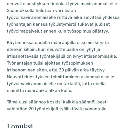
neuvotteluesityksen tiedoksi työvoimaviranomaiselle.
Säännöksellä halutaan varmistaa
työvoimaviranomaiselle riittävä aika selvittää yhdessä
työnantajan kanssa työllistymistä tukevat julkiset
työvoimapalvelut ennen kuin työsopimus päättyy.
Käytännössä uudella määräajalla olisi merkitystä
etenkin silloin, kun neuvotteluaika on lyhyt ja
irtisanottavalla työntekijällä on lyhyt irtisanomisaika.
Työnantajan tulisi ajoittaa työsopimuksen
irtisanominen siten, että 30 päivän aika täyttyy.
Neuvotteluesityksen toimittaminen asianmukaiselle
työvoimaviranomaiselle on tärkeää, jotta edellä
mainittu määräaika alkaa kulua.
Tämä uusi säännös koskisi kaikkia säännöllisesti
vähintään 20 työntekijää työllistäviä työnantajia.
Lopuksi