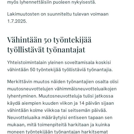
myös lyhennettäisiin puoleen nykyisestä.
Lakimuutosten on suunniteltu tulevan voimaan
1.7.2025.
Vähintään 50 työntekijää
työllistävät työnantajat
Yhteistoimintalain yleinen soveltamisala koskisi
vähintään 50 työntekijää työllistäviä työnantajia.
Merkittävin muutos näiden työnantajien osalta olisi
muutosneuvottelujen vähimmäisneuvotteluaikojen
lyhentyminen. Muutosneuvotteluja tulisi jatkossa
käydä aiempien kuuden viikon ja 14 päivän sijaan
vähintään kolme viikkoa tai seitsemän päivää.
Neuvotteluaika määräytyisi entiseen tapaan sen
mukaan, mitä toimenpiteitä harkitaan ja kuinka
moneen työntekijään työnantajan harkitsemat