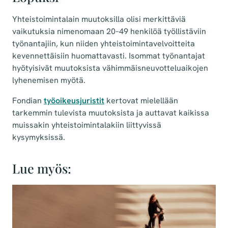
Yhteistoimintalain muutoksilla olisi merkittäviä
vaikutuksia nimenomaan 20–49 henkilöä työllistäviin
työnantajiin, kun niiden yhteistoimintavelvoitteita
kevennettäisiin huomattavasti. Isommat työnantajat
hyötyisivät muutoksista vähimmäisneuvotteluaikojen
lyhenemisen myötä.
Fondian
työoikeusjuristit
kertovat mielellään
tarkemmin tulevista muutoksista ja auttavat kaikissa
muissakin yhteistoimintalakiin liittyvissä
kysymyksissä.
Lue myös: