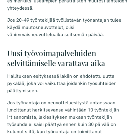
esimerkiksi useampien perättäisten muutostilanteiden
yhteydessä.
Jos 20–49 työntekijää työllistävän työnantajan tulee
käydä muutosneuvottelut, olisi
vähimmäisneuvotteluaika seitsemän päivää.
Uusi työvoimapalveluiden
selvittämiselle varattava aika
Hallituksen esityksessä lakiin on ehdotettu uutta
pykälää, joka voi vaikuttaa joidenkin työsuhteiden
päättymiseen.
Jos työnantaja on neuvotteluesitystä antaessaan
ilmoittanut harkitsevansa vähintään 10 työntekijän
irtisanomista, lakiesityksen mukaan työntekijän
työsuhde ei saisi päättyä ennen kuin 30 päivää on
kulunut siitä, kun työnantaja on toimittanut