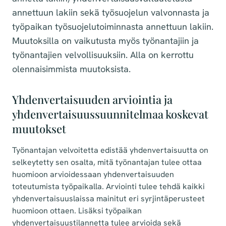
annettuun lakiin sekä työsuojelun valvonnasta ja
työpaikan työsuojelutoiminnasta annettuun lakiin.
Muutoksilla on vaikutusta myös työnantajiin ja
työnantajien velvollisuuksiin. Alla on kerrottu
olennaisimmista muutoksista.
Yhdenvertaisuuden arviointia ja
yhdenvertaisuussuunnitelmaa koskevat
muutokset
Työnantajan velvoitetta edistää yhdenvertaisuutta on
selkeytetty sen osalta, mitä työnantajan tulee ottaa
huomioon arvioidessaan yhdenvertaisuuden
toteutumista työpaikalla. Arviointi tulee tehdä kaikki
yhdenvertaisuuslaissa mainitut eri syrjintäperusteet
huomioon ottaen. Lisäksi työpaikan
yhdenvertaisuustilannetta tulee arvioida sekä