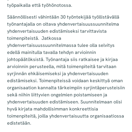
työpaikalla että työhönotossa.
Säännöllisesti vähintään 30 työntekijää työllistävällä
työnantajalla on oltava yhdenvertaisuussuunnitelma
yhdenvertaisuuden edistämiseksi tarvittavista
toimenpiteistä.
Jatkossa
yhdenvertaisuussuunnitelmassa tulee olla selvitys
edellä mainitulla tavalla tehdyn arvioinnin
johtopäätöksistä. Työnantaja siis ratkaisee ja kirjaa
arvioinnin perusteella, mitä toimenpiteitä tarvitaan
syrjinnän ehkäisemiseksi ja yhdenvertaisuuden
edistämiseksi. Toimenpiteissä voidaan keskittyä oman
organisaation kannalta tärkeimpiin syrjintäperusteisiin
sekä niihin liittyvien ongelmien poistamiseen ja
yhdenvertaisuuden edistämiseen. Suunnitelmaan olisi
hyvä kirjata mahdollisimman konkreettisia
toimenpiteitä, joilla yhdenvertaisuutta organisaatiossa
edistetään.