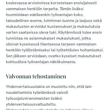
koskevassa arvioinnissa korostetaan ensisijaisesti
vammaisen henkilön tarpeita. Tämän lisäksi
huomioidaan edelleenkin työnantajan koko,
taloudellinen asema, toiminnan luonne ja laajuus sekä
mukautusten arvioidut kustannukset ja mukautuksia
varten saatavissa oleva tuki. Käytännössä tulee ensin
tunnistaa ne asianmukaiset mukautukset, jotka
olisivat kyseisessä tilanteessa tarpeen vammaisen
henkilön työllistämiseksi tai työtehtävien hoitamiseksi.
Sen jälkeen arvioidaan, ovatko kyseiset mukautukset
kohtuullisia työnantajan näkökulmasta.
Valvonnan tehostaminen
Yhdenvertaisuuslakia on muutettu niin, että lain
noudattamista työelämässä valvo0
työsuojeluviranomaisten lisäksi
yhdenvertaisuusvaltuutettu.