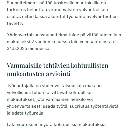
Suunnitelman sisältöä koskevilla muutoksilla on
tarkoitus helpottaa viranomaisten valvontaa sen
osalta, miten laissa asetetut työnantajavelvoitteet on
täytetty.
Yhdenvertaisuussuunnitelma tulee päivittää uuden lain
mukaiseksi 2 vuoden kuluessa lain voimaantulosta eli
31.5.2025 mennessä.
Vammaisille tehtävien kohtuullisten
mukautusten arviointi
Työnantajalla on yhdenvertaisuuslain mukaan
velvollisuus tehdä tarvittavat kohtuulliset
mukautukset, jota vammainen henkilö voi
yhdenvertaisesti saada työtä, suoriutua työtehtävistä
ja edetä työuralla.
Lakimuutoksen myötä kohtuullisia mukautuksia