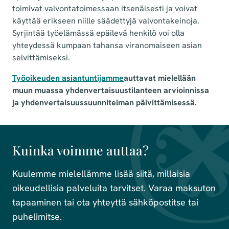
toimivat valvontatoimessaan itsenäisesti ja voivat
käyttää erikseen niille säädettyjä valvontakeinoja.
Syrjintää työelämässä epäilevä henkilö voi olla
yhteydessä kumpaan tahansa viranomaiseen asian
selvittämiseksi.
Työoikeuden asiantuntijamme
auttavat mielellään
muun muassa yhdenvertaisuustilanteen arvioinnissa
ja yhdenvertaisuussuunnitelman päivittämisessä.
Kuinka voimme auttaa?
Kuulemme mielellämme lisää siitä, millaisia
oikeudellisia palveluita tarvitset. Varaa maksuton
tapaaminen tai ota yhteyttä sähköpostitse tai
puhelimitse.