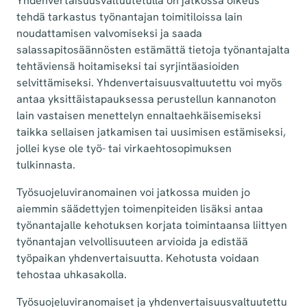
Yhdenvertaisuusvaltuutetulla on jatkossa oikeus
tehdä tarkastus työnantajan toimitiloissa lain
noudattamisen valvomiseksi ja saada
salassapitosäännösten estämättä tietoja työnantajalta
tehtäviensä hoitamiseksi tai syrjintäasioiden
selvittämiseksi. Yhdenvertaisuusvaltuutettu voi myös
antaa yksittäistapauksessa perustellun kannanoton
lain vastaisen menettelyn ennaltaehkäisemiseksi
taikka sellaisen jatkamisen tai uusimisen estämiseksi,
jollei kyse ole työ- tai virkaehtosopimuksen
tulkinnasta.
Työsuojeluviranomainen voi jatkossa muiden jo
aiemmin säädettyjen toimenpiteiden lisäksi antaa
työnantajalle kehotuksen korjata toimintaansa liittyen
työnantajan velvollisuuteen arvioida ja edistää
työpaikan yhdenvertaisuutta. Kehotusta voidaan
tehostaa uhkasakolla.
Työsuojeluviranomaiset ja yhdenvertaisuusvaltuutettu