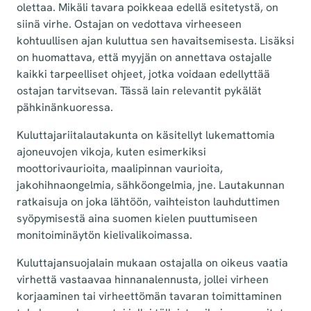
olettaa. Mikäli tavara poikkeaa edellä esitetystä, on
siinä virhe. Ostajan on vedottava virheeseen
kohtuullisen ajan kuluttua sen havaitsemisesta. Lisäksi
on huomattava, että myyjän on annettava ostajalle
kaikki tarpeelliset ohjeet, jotka voidaan edellyttää
ostajan tarvitsevan. Tässä lain relevantit pykälät
pähkinänkuoressa.
Kuluttajariitalautakunta on käsitellyt lukemattomia
ajoneuvojen vikoja, kuten esimerkiksi
moottorivaurioita, maalipinnan vaurioita,
jakohihnaongelmia, sähköongelmia, jne. Lautakunnan
ratkaisuja on joka lähtöön, vaihteiston lauhduttimen
syöpymisestä aina suomen kielen puuttumiseen
monitoiminäytön kielivalikoimassa.
Kuluttajansuojalain mukaan ostajalla on oikeus vaatia
virhettä vastaavaa hinnanalennusta, jollei virheen
korjaaminen tai virheettömän tavaran toimittaminen