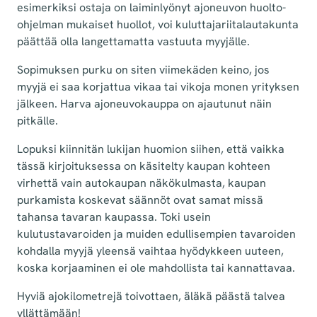
esimerkiksi ostaja on laiminlyönyt ajoneuvon huolto-
ohjelman mukaiset huollot, voi kuluttajariitalautakunta
päättää olla langettamatta vastuuta myyjälle.
Sopimuksen purku on siten viimekäden keino, jos
myyjä ei saa korjattua vikaa tai vikoja monen yrityksen
jälkeen. Harva ajoneuvokauppa on ajautunut näin
pitkälle.
Lopuksi kiinnitän lukijan huomion siihen, että vaikka
tässä kirjoituksessa on käsitelty kaupan kohteen
virhettä vain autokaupan näkökulmasta, kaupan
purkamista koskevat säännöt ovat samat missä
tahansa tavaran kaupassa. Toki usein
kulutustavaroiden ja muiden edullisempien tavaroiden
kohdalla myyjä yleensä vaihtaa hyödykkeen uuteen,
koska korjaaminen ei ole mahdollista tai kannattavaa.
Hyviä ajokilometrejä toivottaen, äläkä päästä talvea
yllättämään!