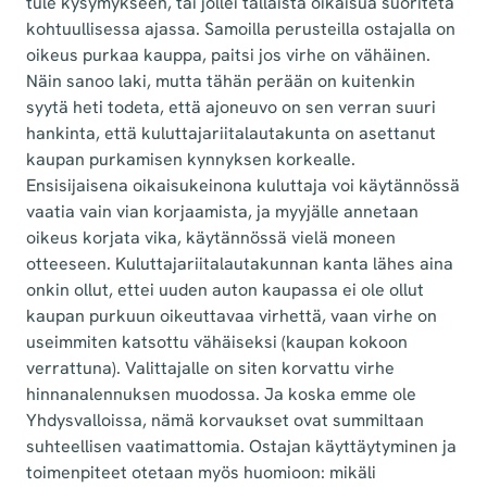
tule kysymykseen, tai jollei tällaista oikaisua suoriteta
kohtuullisessa ajassa. Samoilla perusteilla ostajalla on
oikeus purkaa kauppa, paitsi jos virhe on vähäinen.
Näin sanoo laki, mutta tähän perään on kuitenkin
syytä heti todeta, että ajoneuvo on sen verran suuri
hankinta, että kuluttajariitalautakunta on asettanut
kaupan purkamisen kynnyksen korkealle.
Ensisijaisena oikaisukeinona kuluttaja voi käytännössä
vaatia vain vian korjaamista, ja myyjälle annetaan
oikeus korjata vika, käytännössä vielä moneen
otteeseen. Kuluttajariitalautakunnan kanta lähes aina
onkin ollut, ettei uuden auton kaupassa ei ole ollut
kaupan purkuun oikeuttavaa virhettä, vaan virhe on
useimmiten katsottu vähäiseksi (kaupan kokoon
verrattuna). Valittajalle on siten korvattu virhe
hinnanalennuksen muodossa. Ja koska emme ole
Yhdysvalloissa, nämä korvaukset ovat summiltaan
suhteellisen vaatimattomia. Ostajan käyttäytyminen ja
toimenpiteet otetaan myös huomioon: mikäli