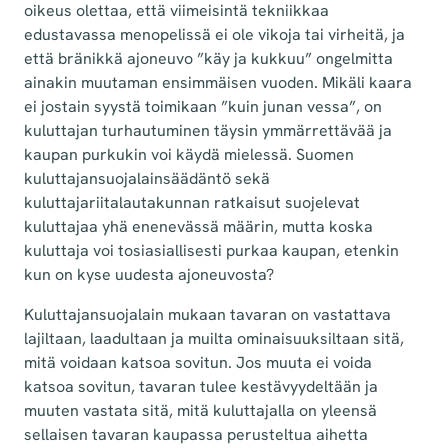
oikeus olettaa, että viimeisintä tekniikkaa
edustavassa menopelissä ei ole vikoja tai virheitä, ja
että bränikkä ajoneuvo ”käy ja kukkuu” ongelmitta
ainakin muutaman ensimmäisen vuoden. Mikäli kaara
ei jostain syystä toimikaan ”kuin junan vessa”, on
kuluttajan turhautuminen täysin ymmärrettävää ja
kaupan purkukin voi käydä mielessä. Suomen
kuluttajansuojalainsäädäntö sekä
kuluttajariitalautakunnan ratkaisut suojelevat
kuluttajaa yhä enenevässä määrin, mutta koska
kuluttaja voi tosiasiallisesti purkaa kaupan, etenkin
kun on kyse uudesta ajoneuvosta?
Kuluttajansuojalain mukaan tavaran on vastattava
lajiltaan, laadultaan ja muilta ominaisuuksiltaan sitä,
mitä voidaan katsoa sovitun. Jos muuta ei voida
katsoa sovitun, tavaran tulee kestävyydeltään ja
muuten vastata sitä, mitä kuluttajalla on yleensä
sellaisen tavaran kaupassa perusteltua aihetta