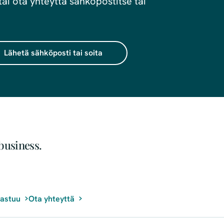
ai ota yhteyttä sähköpostitse tai
Lähetä sähköposti tai soita
business.
vastuu
Ota yhteyttä