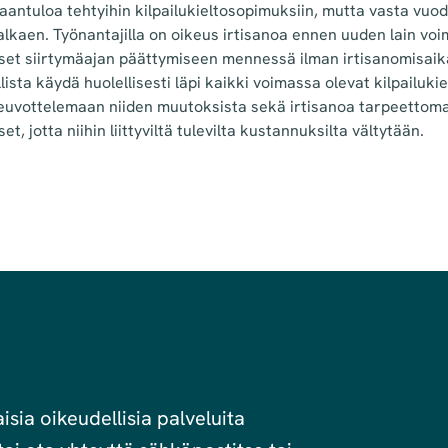
antuloa tehtyihin kilpailukieltosopimuksiin, mutta vasta vuo
 alkaen. Työnantajilla on oikeus irtisanoa ennen uuden lain vo
kset siirtymäajan päättymiseen mennessä ilman irtisanomisaik
lista käydä huolellisesti läpi kaikki voimassa olevat kilpailuki
neuvottelemaan niiden muutoksista sekä irtisanoa tarpeettom
t, jotta niihin liittyviltä tulevilta kustannuksilta vältytään.
sia oikeudellisia palveluita