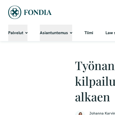
Palvelut
Asiantuntemus
Tiimi
Law 
Työnant
kilpail
alkaen
Johanna Karvi