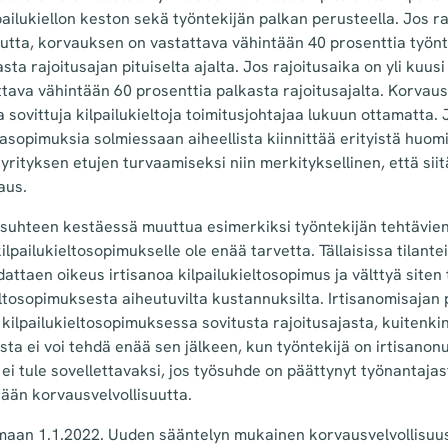
ilukiellon keston sekä työntekijän palkan perusteella. Jos ra
utta, korvauksen on vastattava vähintään 40 prosenttia työnt
ta rajoitusajan pituiselta ajalta. Jos rajoitusaika on yli kuus
tava vähintään 60 prosenttia palkasta rajoitusajalta. Korvaus
 sovittuja kilpailukieltoja toimitusjohtajaa lukuun ottamatta.
ajasopimuksia solmiessaan aiheellista kiinnittää erityistä huom
 yrityksen etujen turvaamiseksi niin merkityksellinen, että s
aus.
ösuhteen kestäessä muuttua esimerkiksi työntekijän tehtävie
kilpailukieltosopimukselle ole enää tarvetta. Tällaisissa tilant
attaen oikeus irtisanoa kilpailukieltosopimus ja välttyä site
ltosopimuksesta aiheutuvilta kustannuksilta. Irtisanomisajan 
ilpailukieltosopimuksessa sovitusta rajoitusajasta, kuitenki
sta ei voi tehdä enää sen jälkeen, kun työntekijä on irtisano
 ei tule sovellettavaksi, jos työsuhde on päättynyt työnantajas
kään korvausvelvollisuutta.
maan 1.1.2022. Uuden sääntelyn mukainen korvausvelvollisuus 