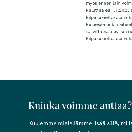
myös ennen lain voima
kuluttua eli 1.1.2023
kilpailukieltosopimu
kuluessa onkin aiheel
tarvittaessa pyrkiä 
kilpailukieltosopimukse
Kuinka voimme auttaa?
Kuulemme mielellämme lisää siitä, millai