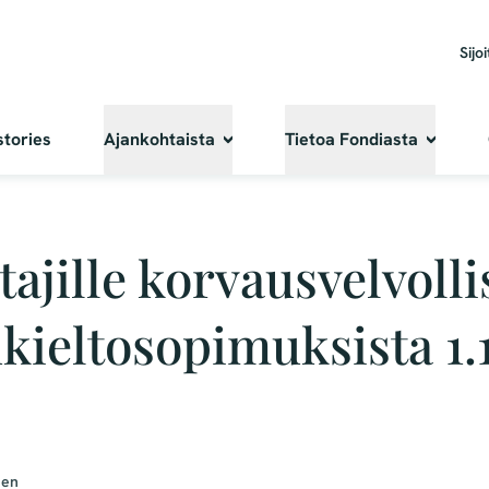
Sijoi
stories
Ajankohtaista
Tietoa Fondiasta
ajille korvausvelvoll
ukieltosopimuksista 1.
nen