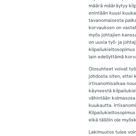
määrä määräytyy kilpa
enintään kuusi kuuka
tavanomaisesta palkas
korvauksen on vastat
myös johtajien kanssa
on uusia työ- ja joht
kilpailukieltosopimus
lain edellyttämä korv
Olosuhteet voivat ty
johdosta siten, ettei 
irtisanomisaikaa noud
käyneestä kilpailukie
vähintään kolmasosa k
kuukautta. Irtisanomi
Kilpailukieltosopimus
eikä tällöin ole myös
Lakimuutos tulee voi