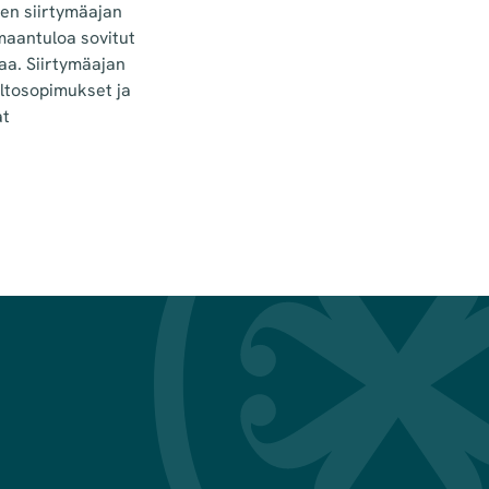
den siirtymäajan
imaantuloa sovitut
aa. Siirtymäajan
eltosopimukset ja
at