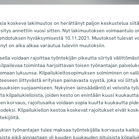
sia koskeva lakimuutos on herättänyt paljon keskustelua siitä
sitys annettiin vuosi sitten. Nyt lakimuutoksen voimaantulo o
iehdotuksen hyväksymisestä 10.11.2021. Muutokset tulevat v
 nyt on aika alkaa varautua tuleviin muutoksiin.
sella voidaan rajoittaa työntekijän oikeutta siirtyä välittömäs
ilpailevaa toimintaa harjoittavan toisen työnantajan palveluks
 omaan lukuunsa. Kilpailukieltosopimuksen solmiminen on sall
eeseen liittyvästä erityisen painavasta syystä, joka voi liitty
aisuuksien suojaamiseen. Nykyinen lainsäädäntö ei velvoita 
ta kilpailukielloista, joiden kesto on enintään kuusi kuukautta
en korvaus, rajoitusaika voidaan sopia kuutta kuukautta pid
odeksi. Kilpailukiellon kestoa koskevat rajoitukset eivät kos
ekijöitä.
ukien työnantajan tulee maksaa työntekijälle korvausta kaiki
sista eikä ainoastaan yli kuuden kuukauden pituisista kilpailu