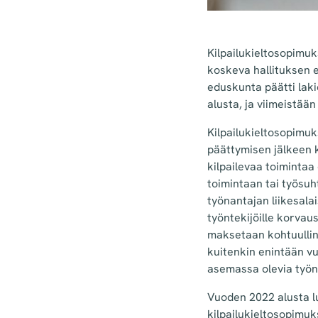
Kilpailukieltosopimuk
koskeva hallituksen e
eduskunta päätti lak
alusta, ja viimeistään
Kilpailukieltosopimuk
päättymisen jälkeen k
kilpailevaa toimintaa
toimintaan tai työsuht
työnantajan liikesal
työntekijöille korvaus
maksetaan kohtuullin
kuitenkin enintään vu
asemassa olevia työnt
Vuoden 2022 alusta l
kilpailukieltosopimuk