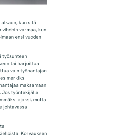
 alkaen, kun sitä
n vihdoin varmaa, kun
oimaan ensi vuoden
ti työsuhteen
een tai harjoittaa
ittua vain työnantajan
ä esimerkiksi
työnantajaa maksamaan
. Jos työntekijälle
emmäksi ajaksi, mutta
ke johtavassa
sta
kielloista. Korvauksen