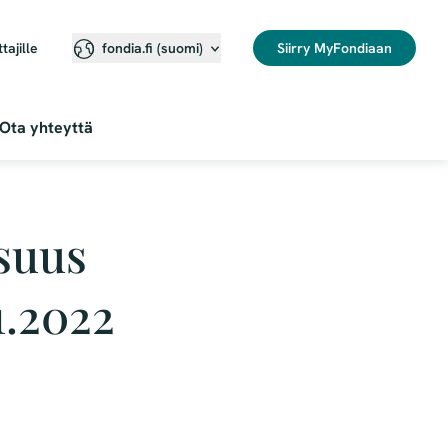
ttajille
Siirry MyFondiaan
fondia.fi (suomi)
Ota yhteyttä
isuus
1.2022