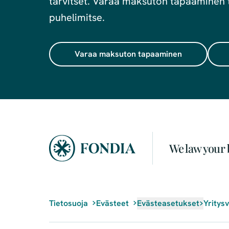
tarvitset. Varaa maksuton tapaaminen t
puhelimitse.
Varaa maksuton tapaaminen
We law your 
Tietosuoja
Evästeet
Evästeasetukset
Yritys