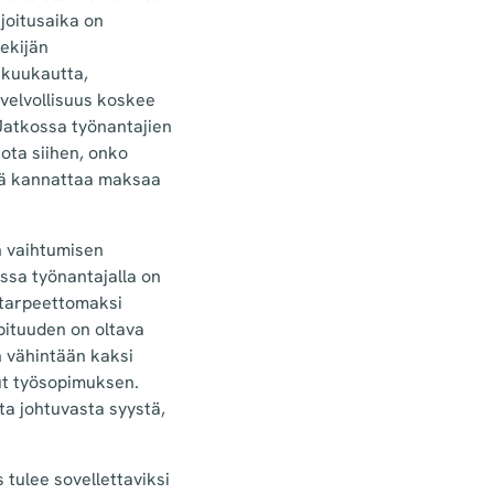
joitusaika on
ekijän
i kuukautta,
velvollisuus koskee
 Jatkossa työnantajien
iota siihen, onko
iitä kannattaa maksaa
n vaihtumisen
eissa työnantajalla on
n tarpeettomaksi
pituuden on oltava
n vähintään kaksi
nut työsopimuksen.
ta johtuvasta syystä,
tulee sovellettaviksi