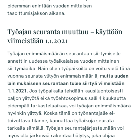
pidemmän enintään vuoden mittaisen
tasoittumisjakson aikana.
Työajan seuranta muuttuu – käyttöön
viimeistään 1.1.2021
Työajan enimmäismäärän seurantaan siirtymiselle
annettiin uudessa työaikalaissa vuoden mittainen
siirtymäaika. Näin ollen työpaikoilla on voitu vielä tänä
vuonna seurata ylityön enimmäismääriä, mutta
uuden
lain mukaiseen seurantaan tulee siirtyä viimeistään
1.1.2021.
Jos työpaikalla tehdään kausiluontoisesti
paljon ylityötä eikä työehtosopimus salli 4 kuukautta
pidempää tarkasteluaikaa, voi työajan enimmäismäärä
hyvinkin ylittyä. Koska tämä on työnantajalle ei-
toivottava tilanne, kannattaa työaikoja seurata
tarkalla silmällä. Työajan seurantajärjestelmään voi
myös olla järkevää rakentaa hälytys, joka ohjaa