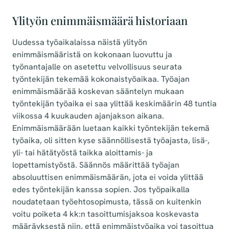
Ylityön enimmäismäärä historiaan
Uudessa työaikalaissa näistä ylityön
enimmäismääristä on kokonaan luovuttu ja
työnantajalle on asetettu velvollisuus seurata
työntekijän tekemää kokonaistyöaikaa. Työajan
enimmäismäärää koskevan sääntelyn mukaan
työntekijän työaika ei saa ylittää keskimäärin 48 tuntia
viikossa 4 kuukauden ajanjakson aikana.
Enimmäismäärään luetaan kaikki työntekijän tekemä
työaika, oli sitten kyse säännöllisestä työajasta, lisä-,
yli- tai hätätyöstä taikka aloittamis- ja
lopettamistyöstä. Säännös määrittää työajan
absoluuttisen enimmäismäärän, jota ei voida ylittää
edes työntekijän kanssa sopien. Jos työpaikalla
noudatetaan työehtosopimusta, tässä on kuitenkin
voitu poiketa 4 kk:n tasoittumisjaksoa koskevasta
määräyksestä niin, että enimmäistyöaika voi tasoittua